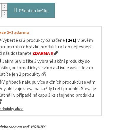
Přidat do košíku
kce 2+1 zdarma

Vyberte si 3 produkty označené
(2+1)
v levém
orním rohu obrázku produktu a ten nejlevnější
d nás dostanete
ZDARMA !!
🧨

Jakmile vložíte 3 vybrané akční produkty do
ošíku, automaticky se vám aktivuje vaše sleva a
latíte jen 2 produkty
💰

V případě nákupu více akčních produktů se vám
ždy aktivuje sleva na každý třetí produkt. Sleva je
latná i v případě nákupu 3 ks stejného produktu

odmínky akce
dekorace na zeď HODINY.