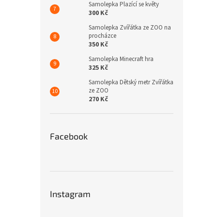
Samolepka Plazící se květy
300 Kč
Samolepka Zvířátka ze ZOO na
procházce
350 Kč
Samolepka Minecraft hra
325 Kč
Samolepka Dětský metr Zvířátka
ze ZOO
270 Kč
Facebook
Instagram