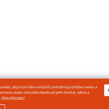
ookies, abychom Vám umožnili pohodlné prohlížení webu a
odmínky
Reklamační řád
Ochrana osobních údajů
Kontakty
Pravidla akc
 provozu webu neustále zlepšovali jeho funkce, výkon a
.
Více informací