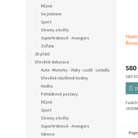
Různé
Se jménem
Sport
Stromy a květy
Hodin
Superhrdinové - Avengers
Římsk
Zvířata
3D přání
Dřevěné dekorace
580
Auta - Motorky - Vlaky - Lodě - Letadla
Měrná
580 Kč
Dřevěné nástěnné hodiny
cena:
Hudba
D
Pohádkové postavy
Různé
Funkčn
HODINY
Sport
Stromy a květy
Superhrdinové - Avengers
Popi
Vánoce