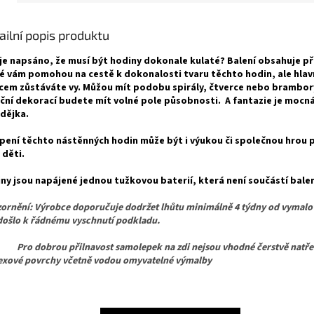
ailní popis produktu
je napsáno, že musí být hodiny dokonale kulaté? Balení obsahuje př
é vám pomohou na cestě k dokonalosti tvaru těchto hodin, ale hla
cem zůstáváte vy. Můžou mít podobu spirály, čtverce nebo brambor
ční dekorací budete mít volné pole působnosti. A fantazie je mocn
dějka.
pení těchto nástěnných hodin může být i výukou či společnou hrou p
 děti.
ny jsou napájené jednou tužkovou baterií, která není součástí balen
ornění: Výrobce doporučuje dodržet lhůtu minimálně 4 týdny od vymalo
došlo k řádnému vyschnutí podkladu.
dobrou přilnavost samolepek na zdi nejsou vhodné čerstvě natřen
texové povrchy včetně vodou omyvatelné výmalby