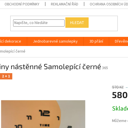
OBCHODNÍ PODMÍNKY
REKLAMAČNÍ ŘÁD
OCHRANA OSOBNÍCH Ú
HLEDAT
ící dekorace
Jednobarevné samolepky
3D přání
Dřevěn
molepící černé
iny nástěnné Samolepící černé
365
2 + 1
970 Kč
–
580
Měrná
Skla
cena:
Můžeme d