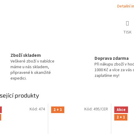
Detailní 
TISK
Zboží skladem
Doprava zdarma
Veškeré zboží v nabídce
Při nákupu zboží v ho
máme u nás skladem,
1000 Kč a více za vás
připravené k okamžité
zaplatíme my!
expedici.
sející produkty
Kód:
474
Kód:
495/CER
2 + 1
Akce
2 + 1