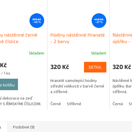
970 Kč
440 Kč
–40 %
–27 %
y nástěnné černé
Hodiny nástěnné Hranaté
Nástěnné
é číslice
- 2 barvy
úplňku - 
Skladem
Skladem
 Kč
320 Kč
320 Kč
DETAIL
 / 1 ks
Hranaté samolepící hodiny
Nástěnné h
o košíku
střední velikosti v barvě černé
úplňku. Bar
a stříbrné.
stříbrná.
í dekorace na zeď
 S ŘÍMSKÝMI ČÍSLICEMI.
Černé
Stříbrné
Černá
S
s
Podobné (9)