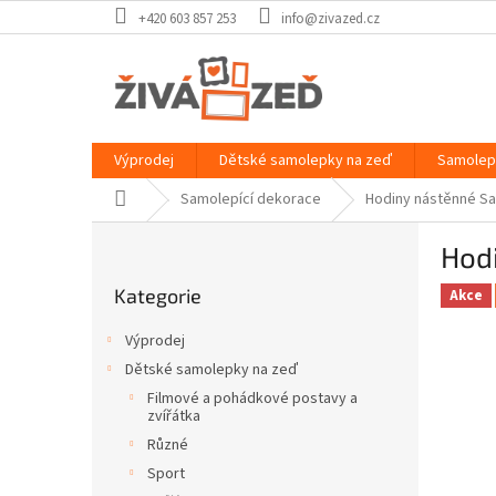
Přejít
+420 603 857 253
info@zivazed.cz
na
obsah
Výprodej
Dětské samolepky na zeď
Samolep
Domů
Samolepící dekorace
Hodiny nástěnné Sa
P
Hod
o
Přeskočit
s
Kategorie
kategorie
Akce
t
r
Výprodej
a
Dětské samolepky na zeď
n
Filmové a pohádkové postavy a
n
zvířátka
í
Různé
p
Sport
a