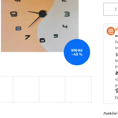
A

h
o
970 Kč
–40 %

k
p

v
p

P
Funkční 