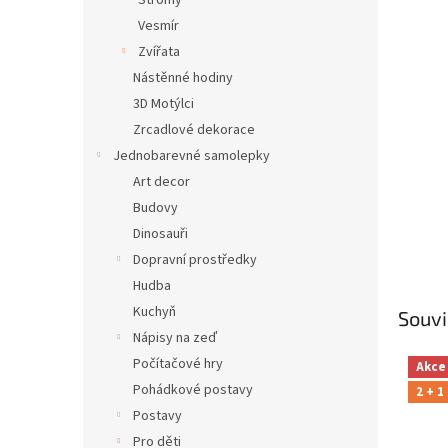
Stromy
Vesmír
Zvířata
Nástěnné hodiny
3D Motýlci
Zrcadlové dekorace
Jednobarevné samolepky
Art decor
Budovy
Dinosauři
Dopravní prostředky
Hudba
Kuchyň
Souvi
Nápisy na zeď
Počítačové hry
Akce
Pohádkové postavy
2 + 1
Postavy
Pro děti