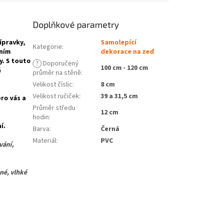
Doplňkové parametry
ípravky,
Samolepící
Kategorie
:
vním
dekorace na zeď
y. S touto
?
Doporučený
100 cm - 120 cm
á
průměr na stěně
:
Velikost číslic
:
8 cm
Velikost ručiček
:
39 a 31,5 cm
ro vás a
Průměr středu
12 cm
hodin
:
í.
Barva
:
Černá
Materiál
:
PVC
vání,
é, vlhké