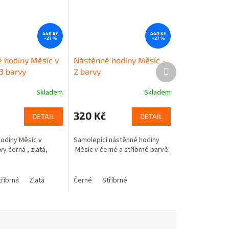
440 Kč
440 Kč
–27 %
–27 %
 hodiny Měsíc v
Nástěnné hodiny Měsíc -
Další
3 barvy
2 barvy
produkt
Skladem
Skladem
320 Kč
DETAIL
DETAIL
odiny Měsíc v
Samolepící nástěnné hodiny
vy černá , zlatá,
Měsíc v černé a stříbrné barvě.
tříbrná
Zlatá
Černé
Stříbrné