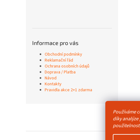
Informace pro vás
Obchodní podmínky
Reklamační řád
Ochrana osobních údajů
Doprava / Platba
Návod
Kontakty
Pravidla akce 2+1 zdarma
Z
Používáme c
á
Obchodní p
díky analýze
p
použitelnost
a
t