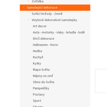
n
Zvířátka
e
Samolepící dekorace
l
Svítící Hvězdy - Země
Vinylové dekorativní samolepky
Art decor
Auta - motorky - vlaky - letadla - lodě
Dívčí dekorace
Halloween - Horor
Hudba
Kuchyň
Kytky
Mapa Světa
Nápisy na zeď
Okno do Světa
Pampelišky
Postavy
Sport