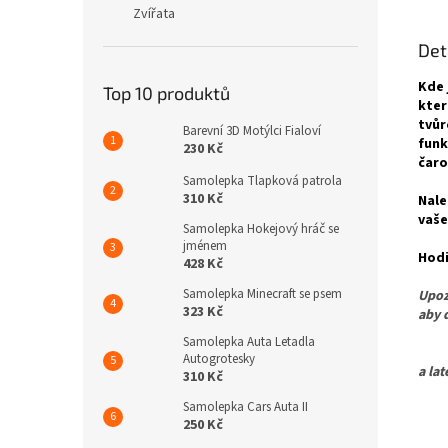
Zvířata
Det
Kde 
Top 10 produktů
kter
tvůr
Barevní 3D Motýlci Fialoví
funk
230 Kč
čaro
Samolepka Tlapková patrola
310 Kč
Nale
vaše
Samolepka Hokejový hráč se
jménem
Hodi
428 Kč
Samolepka Minecraft se psem
Upoz
323 Kč
aby 
Samolepka Auta Letadla
Pro 
Autogrotesky
a la
310 Kč
Samolepka Cars Auta II
250 Kč