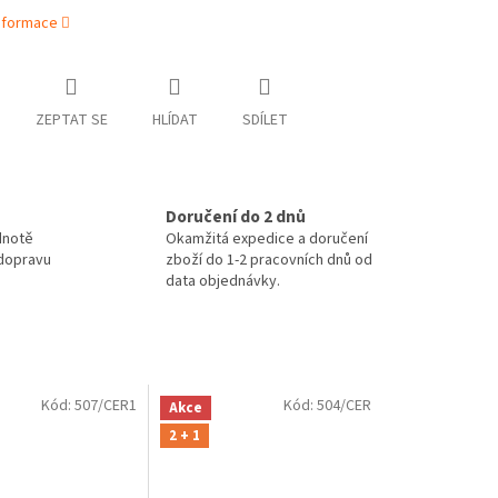
informace
ZEPTAT SE
HLÍDAT
SDÍLET
Doručení do 2 dnů
dnotě
Okamžitá expedice a doručení
 dopravu
zboží do 1-2 pracovních dnů od
data objednávky.
Kód:
507/CER1
Kód:
504/CER
Akce
2 + 1