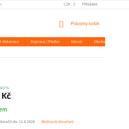
DAJŮ
DOPRAVA / PLATBA
NÁVOD
CZK
Přihlášení
KONTAKTY
PRAVIDLA 
NÁKUPNÍ
Prázdný košík
KOŠÍK
é dekorace
Doprava / Platba
Návod
Obchodní podmínky
40 %
 Kč
dem
oručit do:
11.8.2026
Možnosti doručení