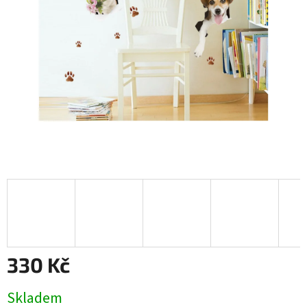
330 Kč
Měrná
Skladem
cena: