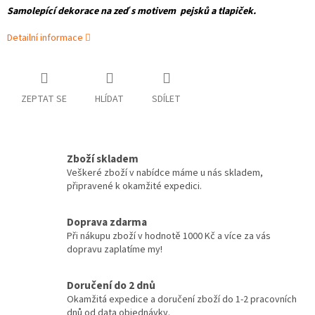
Samolepící dekorace na zeď
s motivem pejsků a tlapiček.
Detailní informace
ZEPTAT SE
HLÍDAT
SDÍLET
Zboží skladem
Veškeré zboží v nabídce máme u nás skladem,
připravené k okamžité expedici.
Doprava zdarma
Při nákupu zboží v hodnotě 1000 Kč a více za vás
dopravu zaplatíme my!
Doručení do 2 dnů
Okamžitá expedice a doručení zboží do 1-2 pracovních
dnů od data objednávky.