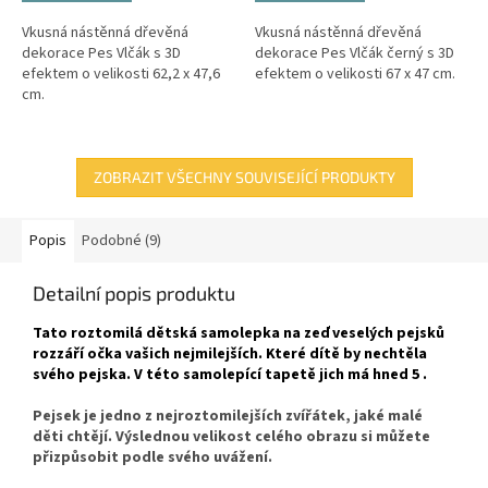
Vkusná nástěnná dřevěná
Vkusná nástěnná dřevěná
dekorace Pes Vlčák s 3D
dekorace Pes Vlčák černý s 3D
efektem o velikosti 62,2 x 47,6
efektem o velikosti 67 x 47 cm.
cm.
ZOBRAZIT VŠECHNY SOUVISEJÍCÍ PRODUKTY
Popis
Podobné (9)
Detailní popis produktu
Tato roztomilá dětská samolepka na zeď veselých pejsků
rozzáří očka vašich nejmilejších. Které dítě by nechtěla
svého pejska. V této samolepící tapetě jich má hned 5 .
Pejsek je jedno z nejroztomilejších zvířátek, jaké malé
děti chtějí.
Výslednou velikost celého obrazu si můžete
přizpůsobit podle svého uvážení.