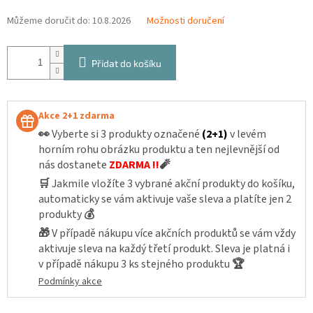
Můžeme doručit do:
10.8.2026
Možnosti doručení
Přidat do košíku
Akce 2+1 zdarma
👀
Vyberte si 3 produkty označené
(2+1)
v levém
horním rohu obrázku produktu a ten nejlevnější od
nás dostanete
ZDARMA !!
🧨
🛒
Jakmile vložíte 3 vybrané akční produkty do košíku,
automaticky se vám aktivuje vaše sleva a platíte jen 2
produkty
💰
🎁
V případě nákupu více akčních produktů se vám vždy
aktivuje sleva na každý třetí produkt. Sleva je platná i
v případě nákupu 3 ks stejného produktu
🏆
Podmínky akce