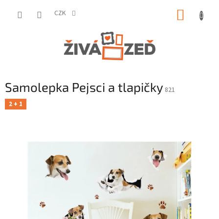
Přejít
NÁKUP
na
CZK
obsah
KOŠÍK
Samolepka Pejsci a tlapičky
821
2 + 1