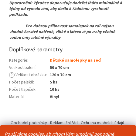
Upozornění: Výrobce doporučuje dodržet lhůtu minimálně 4
týdny od vymalování, aby došlo k řádnému vyschnutí
podkladu.
Pro dobrou přilnavost samolepek na zdi nejsou
vhodné čerstvě natřené, vlhké a latexové povrchy včetně
vodou omyvatelné výmalby
Doplňkové parametry
Kategorie
:
Dětské samolepky na zeď
Velikost balení
:
50 x 70 cm
?
Velikost obrázku
:
120 x 70 cm
Počet pejsků
:
5 ks
Počet tlapiček
:
10 ks
Materiál
:
Vinyl
Z
á
Obchodní podmínky
Reklamační řád
Ochrana osobních údajů
p
Kontakty
Pravidla akce 2+1 zdarma
a
Používáme cookies, abychom Vám umožnili pohodlné