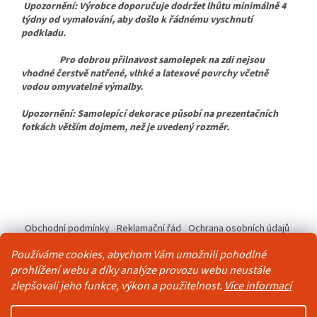
Upozornění: Výrobce doporučuje dodržet lhůtu minimálně 4
týdny od vymalování, aby došlo k řádnému vyschnutí
podkladu.
Pro dobrou přilnavost samolepek na zdi nejsou
vhodné čerstvě natřené, vlhké a latexové povrchy včetně
vodou omyvatelné výmalby.
Upozornění: Samolepící dekorace působí na prezentačních
fotkách větším dojmem, než je uvedený rozměr.
Z
á
Obchodní podmínky
Reklamační řád
Ochrana osobních údajů
p
Kontakty
Pravidla akce 2+1 zdarma
a
Používáme cookies, abychom Vám umožnili pohodlné
t
prohlížení webu a díky analýze provozu webu neustále
í
zlepšovali jeho funkce, výkon a použitelnost.
Více informací
Vytvořil Shoptet