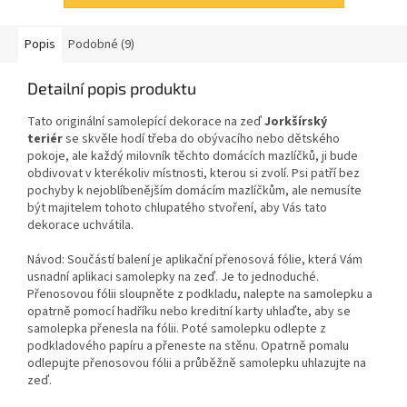
Popis
Podobné (9)
Detailní popis produktu
Tato originální samolepící dekorace
na zeď
Jorkšírský
teriér
se skvěle hodí třeba do obývacího nebo dětského
pokoje, ale každý milovník těchto domácích mazlíčků, ji bude
obdivovat v kterékoliv místnosti, kterou si zvolí. Psi patří bez
pochyby k nejoblíbenějším domácím mazlíčkům, ale nemusíte
být majitelem tohoto chlupatého stvoření, aby Vás tato
dekorace uchvátila.
Návod: Součástí balení je aplikační přenosová fólie, která Vám
usnadní aplikaci samolepky na zeď. Je to jednoduché.
Přenosovou fólii sloupněte z podkladu, nalepte na samolepku a
opatrně pomocí hadříku nebo kreditní karty uhlaďte, aby se
samolepka přenesla na fólii. Poté samolepku odlepte z
podkladového papíru a přeneste na stěnu. Opatrně pomalu
odlepujte přenosovou fólii a průběžně samolepku uhlazujte na
zeď.