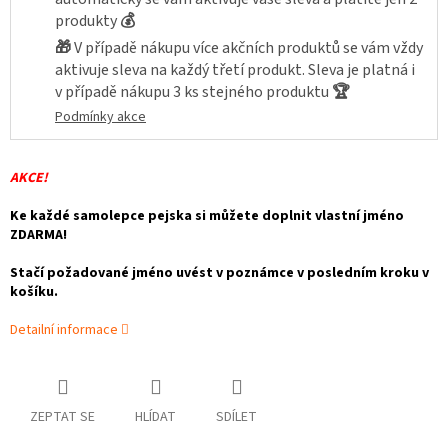
produkty
💰
🎁
V případě nákupu více akčních produktů se vám vždy
aktivuje sleva na každý třetí produkt. Sleva je platná i
v případě nákupu 3 ks stejného produktu
🏆
Podmínky akce
AKCE!
Ke každé samolepce pejska si můžete doplnit vlastní jméno
ZDARMA!
Stačí požadované jméno uvést v poznámce v posledním kroku v
košíku.
Detailní informace
ZEPTAT SE
HLÍDAT
SDÍLET