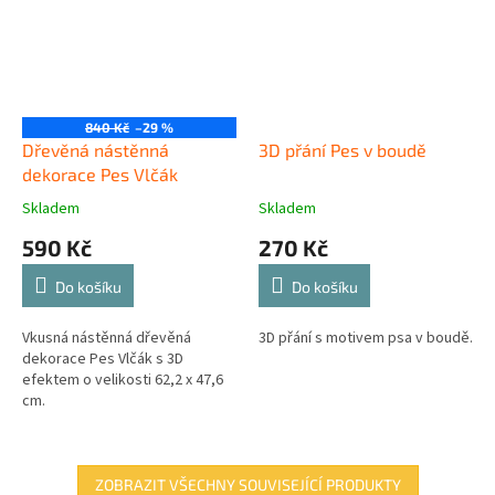
840 Kč
–29 %
Dřevěná nástěnná
3D přání Pes v boudě
dekorace Pes Vlčák
Skladem
Skladem
590 Kč
270 Kč
Do košíku
Do košíku
Vkusná nástěnná dřevěná
3D přání s motivem psa v boudě.
dekorace Pes Vlčák s 3D
efektem o velikosti 62,2 x 47,6
cm.
ZOBRAZIT VŠECHNY SOUVISEJÍCÍ PRODUKTY