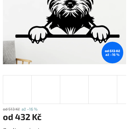
od 513 Kč
až –16 %
od 513 Kč
až –16 %
od
432 Kč
Měrná