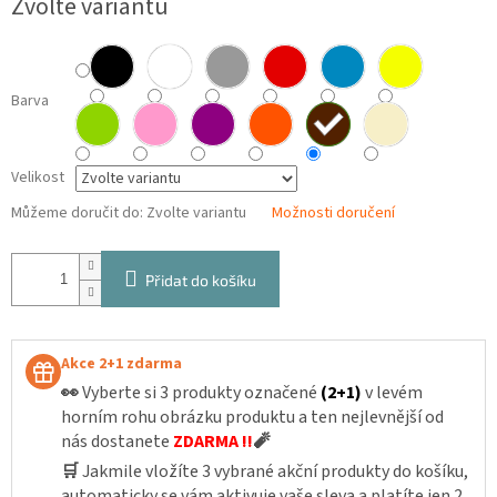
Zvolte variantu
cena:
Barva
Velikost
Můžeme doručit do:
Zvolte variantu
Možnosti doručení
Přidat do košíku
Akce 2+1 zdarma
👀
Vyberte si 3 produkty označené
(2+1)
v levém
horním rohu obrázku produktu a ten nejlevnější od
nás dostanete
ZDARMA !!
🧨
🛒
Jakmile vložíte 3 vybrané akční produkty do košíku,
automaticky se vám aktivuje vaše sleva a platíte jen 2