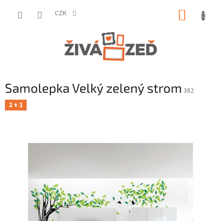
Přejít
NÁKUP
na
CZK
obsah
KOŠÍK
Samolepka Velký zelený strom
382
2 + 1