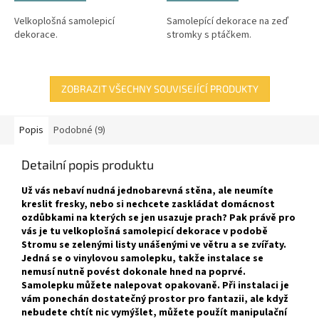
Velkoplošná samolepicí
Samolepící dekorace na zeď
dekorace.
stromky s ptáčkem.
ZOBRAZIT VŠECHNY SOUVISEJÍCÍ PRODUKTY
Popis
Podobné (9)
Detailní popis produktu
Už vás nebaví nudná jednobarevná stěna, ale neumíte
kreslit fresky, nebo si nechcete zaskládat domácnost
ozdůbkami na kterých se jen usazuje prach? Pak právě pro
vás je tu velkoplošná samolepicí dekorace v podobě
Stromu se zelenými listy unášenými ve větru a se zvířaty.
Jedná se o vinylovou samolepku, takže instalace se
nemusí nutně povést dokonale hned na poprvé.
Samolepku můžete nalepovat opakovaně. Při instalaci je
vám ponechán dostatečný prostor pro fantazii, ale když
nebudete chtít nic vymýšlet, můžete použít manipulační