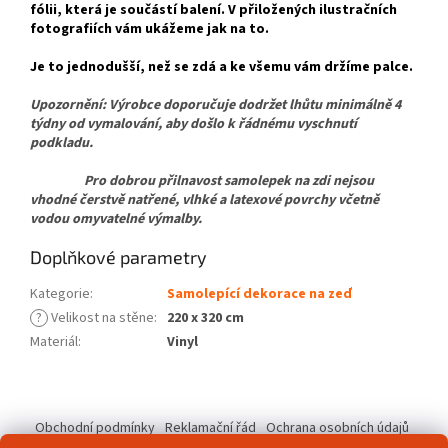
fólii, která je součástí balení. V přiložených ilustračních
fotografiích vám ukážeme jak na to.
Je to jednodušší, než se zdá a ke všemu vám držíme palce.
Upozornění: Výrobce doporučuje dodržet lhůtu minimálně 4
týdny od vymalování, aby došlo k řádnému vyschnutí
podkladu.
Pro dobrou přilnavost samolepek na zdi nejsou
vhodné čerstvě natřené, vlhké a latexové povrchy včetně
vodou omyvatelné výmalby.
Doplňkové parametry
Kategorie
:
Samolepící dekorace na zeď
?
Velikost na stěne
:
220 x 320 cm
Materiál
:
Vinyl
Z
á
Obchodní podmínky
Reklamační řád
Ochrana osobních údajů
p
Kontakty
Pravidla akce 2+1 zdarma