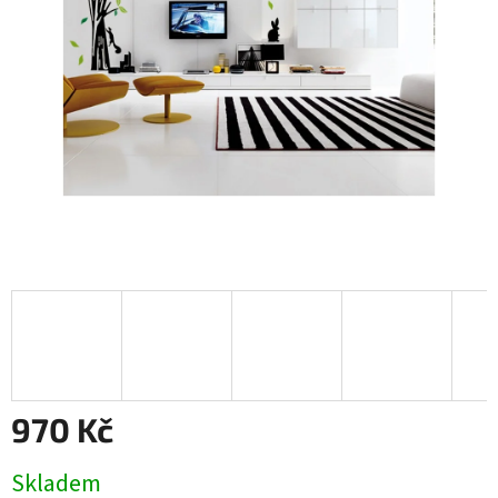
970 Kč
Měrná
Skladem
cena: