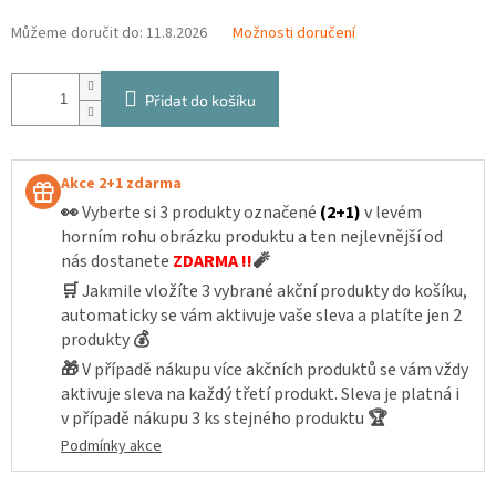
Můžeme doručit do:
11.8.2026
Možnosti doručení
Přidat do košíku
Akce 2+1 zdarma
👀
Vyberte si 3 produkty označené
(2+1)
v levém
horním rohu obrázku produktu a ten nejlevnější od
nás dostanete
ZDARMA !!
🧨
🛒
Jakmile vložíte 3 vybrané akční produkty do košíku,
automaticky se vám aktivuje vaše sleva a platíte jen 2
produkty
💰
🎁
V případě nákupu více akčních produktů se vám vždy
aktivuje sleva na každý třetí produkt. Sleva je platná i
v případě nákupu 3 ks stejného produktu
🏆
Podmínky akce