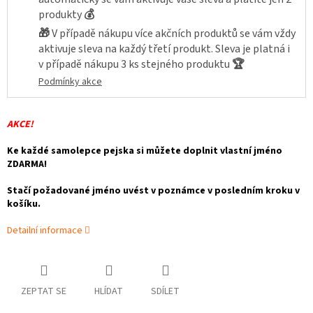
produkty
💰
🎁
V případě nákupu více akčních produktů se vám vždy
aktivuje sleva na každý třetí produkt. Sleva je platná i
v případě nákupu 3 ks stejného produktu
🏆
Podmínky akce
AKCE!
Ke každé samolepce pejska si můžete doplnit vlastní jméno
ZDARMA!
Stačí požadované jméno uvést v poznámce v posledním kroku v
košíku.
Detailní informace
ZEPTAT SE
HLÍDAT
SDÍLET