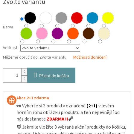
Zvolte variantu
cena:
Barva
Velikost
Můžeme doručit do:
Zvolte variantu
Možnosti doručení
Přidat do košíku
Akce 2+1 zdarma
👀
Vyberte si 3 produkty označené
(2+1)
v levém
horním rohu obrázku produktu a ten nejlevnější od
nás dostanete
ZDARMA !!
🧨
🛒
Jakmile vložíte 3 vybrané akční produkty do košíku,
automaticky se vám aktivuje vaše sleva a platíte jen 2