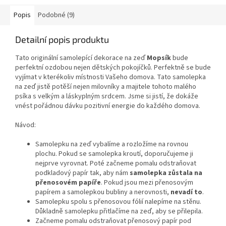
Popis
Podobné (9)
Detailní popis produktu
Tato originální samolepící dekorace
na zeď
Mopsík
bude
perfektní ozdobou nejen dětských pokojíčků. Perfektně se bude
vyjímat v kterékoliv místnosti Vašeho domova. Tato samolepka
na zeď jistě potěší nejen milovníky a majitele tohoto malého
psíka s velkým a láskyplným srdcem. Jsme si jistí, že dokáže
vnést pořádnou dávku pozitivní energie do každého domova.
Návod:
Samolepku na zeď vybalíme a rozložíme na rovnou
plochu. Pokud se samolepka kroutí, doporučujeme ji
nejprve vyrovnat. Poté začneme pomalu odstraňovat
podkladový papír tak, aby nám
samolepka zůstala na
přenosovém papíře
. Pokud jsou mezi přenosovým
papírem a samolepkou bubliny a nerovnosti,
nevadí to
.
Samolepku spolu s přenosovou fólií nalepíme na stěnu.
Důkladně samolepku přitlačíme na zeď, aby se přilepila.
Začneme pomalu odstraňovat přenosový papír pod