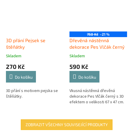
750 Kč
–21 %
3D přání Pejsek se
Dřevěná nástěnná
štěňátky
dekorace Pes Vlčák černý
Skladem
Skladem
270 Kč
590 Kč
Do košíku
Do košíku
3D přání s motivem pejska se
Vkusná nástěnná dřevěná
štěňátky.
dekorace Pes Vlčák černý s 3D
efektem o velikosti 67 x 47 cm.
ZOBRAZIT VŠECHNY SOUVISEJÍCÍ PRODUKTY