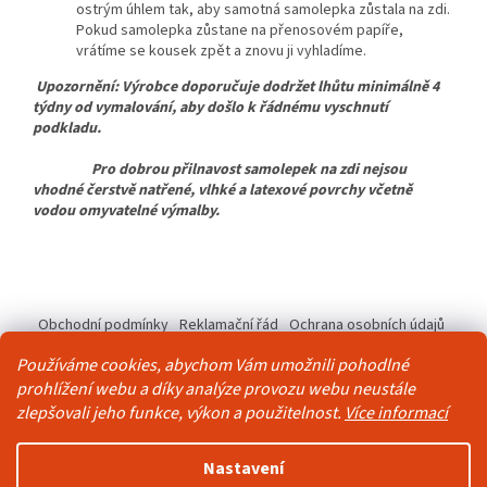
ostrým úhlem tak, aby samotná samolepka zůstala na zdi.
Pokud samolepka zůstane na přenosovém papíře,
vrátíme se kousek zpět a znovu ji vyhladíme.
Upozornění: Výrobce doporučuje dodržet lhůtu minimálně 4
týdny od vymalování, aby došlo k řádnému vyschnutí
podkladu.
Pro dobrou přilnavost samolepek na zdi nejsou
vhodné čerstvě natřené, vlhké a latexové povrchy včetně
vodou omyvatelné výmalby.
Z
á
Obchodní podmínky
Reklamační řád
Ochrana osobních údajů
p
Kontakty
Pravidla akce 2+1 zdarma
a
Používáme cookies, abychom Vám umožnili pohodlné
t
prohlížení webu a díky analýze provozu webu neustále
í
zlepšovali jeho funkce, výkon a použitelnost.
Více informací
Vytvořil Shoptet
Nastavení