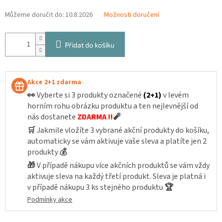
Můžeme doručit do:
10.8.2026
Možnosti doručení
Přidat do košíku
Akce 2+1 zdarma
👀
Vyberte si 3 produkty označené
(2+1)
v levém
horním rohu obrázku produktu a ten nejlevnější od
nás dostanete
ZDARMA !!
🧨
🛒
Jakmile vložíte 3 vybrané akční produkty do košíku,
automaticky se vám aktivuje vaše sleva a platíte jen 2
produkty
💰
🎁
V případě nákupu více akčních produktů se vám vždy
aktivuje sleva na každý třetí produkt. Sleva je platná i
v případě nákupu 3 ks stejného produktu
🏆
Podmínky akce