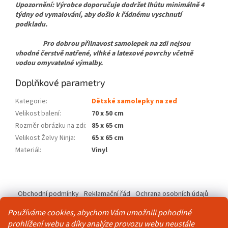
Upozornění: Výrobce doporučuje dodržet lhůtu minimálně 4
týdny od vymalování, aby došlo k řádnému vyschnutí
podkladu.
Pro dobrou přilnavost samolepek na zdi nejsou
vhodné čerstvě natřené, vlhké a latexové povrchy včetně
vodou omyvatelné výmalby.
Doplňkové parametry
Kategorie
:
Dětské samolepky na zeď
Velikost balení
:
70 x 50 cm
Rozměr obrázku na zdi
:
85 x 65 cm
Velikost Želvy Ninja
:
65 x 65 cm
Materiál
:
Vinyl
Z
á
Obchodní podmínky
Reklamační řád
Ochrana osobních údajů
p
Kontakty
Pravidla akce 2+1 zdarma
a
Používáme cookies, abychom Vám umožnili pohodlné
t
prohlížení webu a díky analýze provozu webu neustále