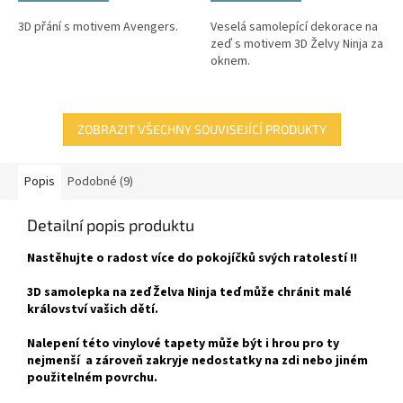
3D přání s motivem Avengers.
Veselá samolepící dekorace na
zeď s motivem 3D Želvy Ninja za
oknem.
ZOBRAZIT VŠECHNY SOUVISEJÍCÍ PRODUKTY
Popis
Podobné (9)
Detailní popis produktu
Nastěhujte o radost více do pokojíčků svých ratolestí !!
3D samolepka na zeď Želva Ninja teď může chránit malé
království vašich dětí.
Nalepení této vinylové tapety může být i hrou pro ty
nejmenší a zároveň zakryje nedostatky na zdi nebo jiném
použitelném povrchu.