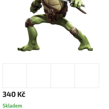
340 Kč
Měrná
Skladem
cena: