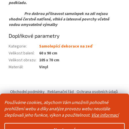
podkladu.
Pro dobrou přilnavost samolepek na zdi nejsou
vhodné čerstvě natřené, vlhké a latexové povrchy včetně
vodou omyvatelné výmalby
Doplňkové parametry
Kategorie
:
Samolepící dekorace na zeď
Velikost balení
:
60 x 90 cm
Velikost obrazu
:
105 x 70 cm
Materiál
:
Vinyl
Z
á
Obchodní podmínky
Reklamační řád
Ochrana osobních údajů
p
Kontakty
Pravidla akce 2+1 zdarma
a
Používáme cookies, abychom Vám umožnili pohodlné
t
prohlížení webu a díky analýze provozu webu neustále
í
zlepšovali jeho funkce, výkon a použitelnost.
Více informací
Vytvořil Shoptet