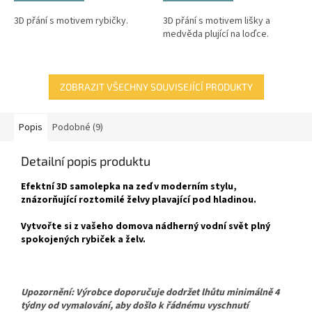
3D přání s motivem rybičky.
3D přání s motivem lišky a
medvěda plující na loďce.
ZOBRAZIT VŠECHNY SOUVISEJÍCÍ PRODUKTY
Popis
Podobné (9)
Detailní popis produktu
Efektní 3D samolepka na zeď v moderním stylu,
znázorňující roztomilé želvy plavající pod hladinou.
Vytvořte si z vašeho domova nádherný vodní svět plný
spokojených rybiček a želv.
Upozornění: Výrobce doporučuje dodržet lhůtu minimálně 4
týdny od vymalování, aby došlo k řádnému vyschnutí