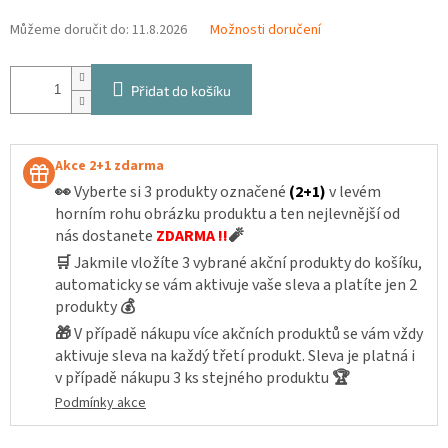
Můžeme doručit do:
11.8.2026
Možnosti doručení
Přidat do košíku
Akce 2+1 zdarma
👀
Vyberte si 3 produkty označené
(2+1)
v levém
horním rohu obrázku produktu a ten nejlevnější od
nás dostanete
ZDARMA !!
🧨
🛒
Jakmile vložíte 3 vybrané akční produkty do košíku,
automaticky se vám aktivuje vaše sleva a platíte jen 2
produkty
💰
🎁
V případě nákupu více akčních produktů se vám vždy
aktivuje sleva na každý třetí produkt. Sleva je platná i
v případě nákupu 3 ks stejného produktu
🏆
Podmínky akce