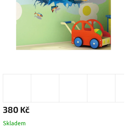
380 Kč
Měrná
Skladem
cena: