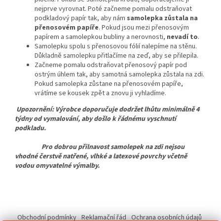
nejprve vyrovnat. Poté začneme pomalu odstraňovat
podkladový papír tak, aby nám
samolepka zůstala na
přenosovém papíře
. Pokud jsou mezi přenosovým
papírem a samolepkou bubliny a nerovnosti,
nevadí to
.
Samolepku spolu s přenosovou fólií nalepíme na stěnu.
Důkladně samolepku přitlačíme na zeď, aby se přilepila.
Začneme pomalu odstraňovat přenosový papír pod
ostrým úhlem tak, aby samotná samolepka zůstala na zdi.
Pokud samolepka zůstane na přenosovém papíře,
vrátíme se kousek zpět a znovu ji vyhladíme.
Upozornění: Výrobce doporučuje dodržet lhůtu minimálně 4
týdny od vymalování, aby došlo k řádnému vyschnutí
podkladu.
Pro dobrou přilnavost samolepek na zdi nejsou
vhodné čerstvě natřené, vlhké a latexové povrchy včetně
vodou omyvatelné výmalby.
Z
á
Obchodní podmínky
Reklamační řád
Ochrana osobních údajů