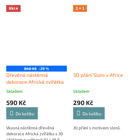
Akce
2 + 1
840 Kč
–29 %
Dřevěná nástěnná
3D přání Sloni v Africe
dekorace Africká zvířátka
Skladem
Skladem
590 Kč
290 Kč
Do košíku
Do košíku
Vkusná nástěnná dřevěná
3D přání s motivem slonů.
dekorace Africká zvířátka s 3D
efektem o velikosti 62 x 38,5