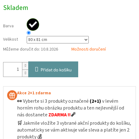
Měrná
Skladem
cena:
Barva
Velikost
Můžeme doručit do:
10.8.2026
Možnosti doručení
Přidat do košíku
Akce 2+1 zdarma
👀
Vyberte si 3 produkty označené
(2+1)
v levém
horním rohu obrázku produktu a ten nejlevnější od
nás dostanete
ZDARMA !!
🧨
🛒
Jakmile vložíte 3 vybrané akční produkty do košíku,
automaticky se vám aktivuje vaše sleva a platíte jen 2
produkty
💰