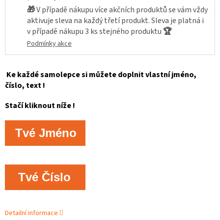
🎁
V případě nákupu více akčních produktů se vám vždy
aktivuje sleva na každý třetí produkt. Sleva je platná i
v případě nákupu 3 ks stejného produktu
🏆
Podmínky akce
Ke každé samolepce si můžete doplnit vlastní jméno,
číslo, text !
Stačí kliknout níže !
Tvé Jméno
Tvé Číslo
Detailní informace