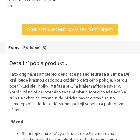
cm.
ZOBRAZIT VŠECHNY SOUVISEJÍCÍ PRODUKTY
Popis
Podobné (9)
Detailní popis produktu
Tato originální samolepící dekorace na zeď
Mufasa a Simba Lví
král
bude krásnou ozdobou každého dětského pokoje, kterou
ocení kluci ale i holky.
Mufasa
je lvím králem africké savany,
která vítá nově narozeného syna
Simbu
budoucího následníka
trůnu. Nechte se vtáhnout do Africké savany právě touto
samolepkou a dodejte dětskému pokoji veselou a pohodovou
náladu.
Návod:
Samolepku na zeď vybalíme a rozložíme na rovnou
plochu. Pokud se samolepka kroutí, doporučujeme ji