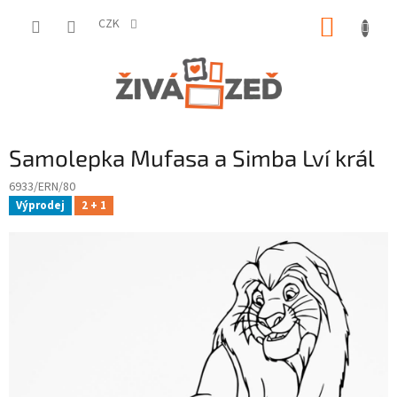
Přejít
NÁKUP
na
CZK
obsah
KOŠÍK
Samolepka Mufasa a Simba Lví král
6933/ERN/80
Výprodej
2 + 1