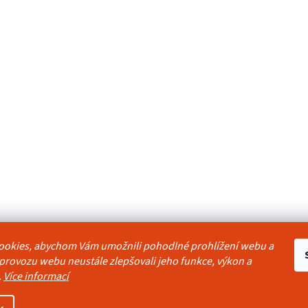
ookies, abychom Vám umožnili pohodlné prohlížení webu a
odmínky
Reklamační řád
Ochrana osobních údajů
Kontakty
Pravidla akc
 provozu webu neustále zlepšovali jeho funkce, výkon a
.
Více informací