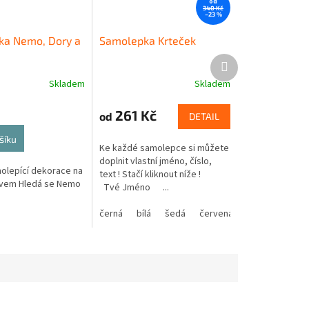
od
340 Kč
–23 %
ka Nemo, Dory a
Samolepka Krteček
Další
produkt
Skladem
Skladem
261 Kč
od
DETAIL
šíku
Ke každé samolepce si můžete
doplnit vlastní jméno, číslo,
olepící dekorace na
text ! Stačí kliknout níže !
ivem Hledá se Nemo
Tvé Jméno ...
černá
bílá
šedá
červená
modrá
žlutá