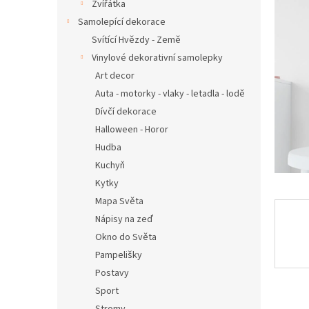
n
Zvířátka
e
Samolepící dekorace
l
Svítící Hvězdy - Země
Vinylové dekorativní samolepky
Art decor
Auta - motorky - vlaky - letadla - lodě
Dívčí dekorace
Halloween - Horor
Hudba
Kuchyň
Kytky
Mapa Světa
Nápisy na zeď
Okno do Světa
Pampelišky
Postavy
Sport