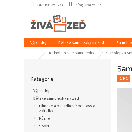
Přejít
+420 603 857 253
info@zivazed.cz
na
obsah
Výprodej
Dětské samolepky na zeď
Samolep
Domů
Jednobarevné samolepky
Samolepka Šm
P
Sam
o
Přeskočit
s
Kategorie
kategorie
2 + 1
t
r
Výprodej
a
Dětské samolepky na zeď
n
Filmové a pohádkové postavy a
n
zvířátka
í
Různé
p
Sport
a