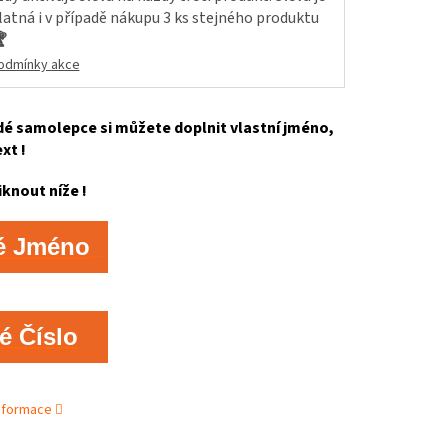
latná i v případě nákupu 3 ks stejného produktu

odmínky akce
é samolepce si můžete doplnit vlastní jméno,
ext !
iknout níže !
é Jméno
é Číslo
informace