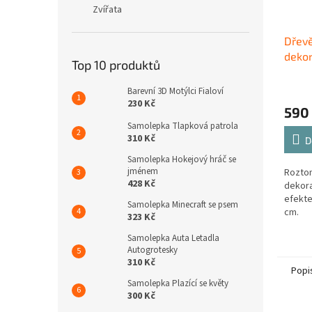
Zvířata
Dřev
dekor
Top 10 produktů
Barevní 3D Motýlci Fialoví
230 Kč
590
Samolepka Tlapková patrola
310 Kč
D
Samolepka Hokejový hráč se
jménem
Roztom
428 Kč
dekora
efekte
Samolepka Minecraft se psem
cm.
323 Kč
Samolepka Auta Letadla
Autogrotesky
310 Kč
Popi
Samolepka Plazící se květy
300 Kč