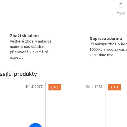
TISK
Zboží skladem
Doprava zdarma
Veškeré zboží v nabídce
Při nákupu zboží v ho
máme u nás skladem,
1000 Kč a více za vás
připravené k okamžité
zaplatíme my!
expedici.
sející produkty
Kód:
2077
Kód:
1085
2 + 1
2 + 1