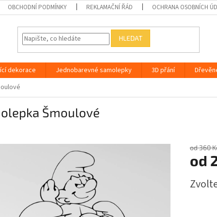
OBCHODNÍ PODMÍNKY
REKLAMAČNÍ ŘÁD
OCHRANA OSOBNÍCH Ú
HLEDAT
ící dekorace
Jednobarevné samolepky
3D přání
Dřevěn
oulové
olepka Šmoulové
od 360 K
od
Měrná
Zvolt
cena: