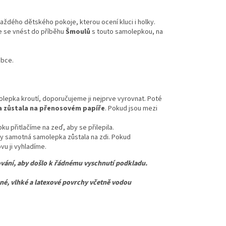
dého dětského pokoje, kterou ocení kluci i holky.
e se vnést do příběhu
Šmoulů
s touto samolepkou, na
obce.
lepka kroutí, doporučujeme ji nejprve vyrovnat. Poté
 zůstala na přenosovém papíře
. Pokud jsou mezi
u přitlačíme na zeď, aby se přilepila.
y samotná samolepka zůstala na zdi. Pokud
u ji vyhladíme.
vání, aby došlo k řádnému vyschnutí podkladu.
 vlhké a latexové povrchy včetně vodou