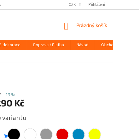
DAJŮ
DOPRAVA / PLATBA
NÁVOD
CZK
Přihlášení
KONTAKTY
PRAVIDLA 
NÁKUPNÍ
Prázdný košík
KOŠÍK
é dekorace
Doprava / Platba
Návod
Obchodní podmínky
č
–19 %
290 Kč
e variantu