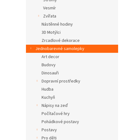
Stromy
Vesmír
Zvířata
Nástěnné hodiny
3D Motýlci
Zrcadlové dekorace
Jednobarevné samolepky
Art decor
Budovy
Dinosauři
Dopravní prostředky
Hudba
Kuchyň
Nápisy na zeď
Počítačové hry
Pohádkové postavy
Postavy
Pro děti