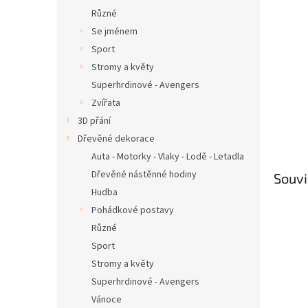
Různé
Se jménem
Sport
Stromy a květy
Superhrdinové - Avengers
Zvířata
3D přání
Dřevěné dekorace
Auta - Motorky - Vlaky - Lodě - Letadla
Dřevěné nástěnné hodiny
Souvi
Hudba
Pohádkové postavy
Různé
Sport
Stromy a květy
Superhrdinové - Avengers
Vánoce