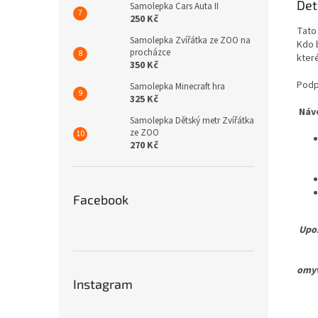
Det
Samolepka Cars Auta II
250 Kč
Tato
Samolepka Zvířátka ze ZOO na
Kdo 
procházce
kter
350 Kč
Podp
Samolepka Minecraft hra
325 Kč
Náv
Samolepka Dětský metr Zvířátka
ze ZOO
270 Kč
Facebook
Upoz
Pro 
omyv
Instagram