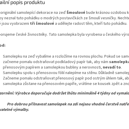
ailní popis produktu
 originální samolepící dekorace na zeď
Šmoulové
bude krásnou ozdobou kaž
by neznal tuto pohádku o modrých postavičkách ze šmoulí vesničky. Necht
é jsou vyobrazeni
tři šmoulové
a udělejte radost těm, kteří tuto pohádku.
orujeme české živnostníky. Tato samolepka byla vyrobena u českého výr
od:
Samolepku na zeď vybalíme a rozložíme na rovnou plochu. Pokud se samo
začneme pomalu odstraňovat podkladový papír tak, aby nám
samolepka
přenosovým papírem a samolepkou bubliny a nerovnosti,
nevadí to
.
Samolepku spolu s přenosovou fólií nalepíme na stěnu. Důkladně samolepk
Začneme pomalu odstraňovat přenosový papír pod ostrým úhlem tak, ab
samolepka zůstane na přenosovém papíře, vrátíme se kousek zpět a znov
ornění: Výrobce doporučuje dodržet lhůtu minimálně 4 týdny od vymalo
dobrou přilnavost samolepek na zdi nejsou vhodné čerstvě natřené,
atelné výmalby.