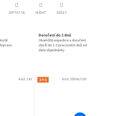
ZEPTAT SE
HLÍDAT
SDÍLET
Doručení do 2 dnů
dnotě
Okamžitá expedice a doručení
 dopravu
zboží do 1-2 pracovních dnů od
data objednávky.
Kód:
143
Kód:
3950A/CER
2 + 1