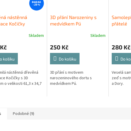
840 Kč
–29 %
ěná nástěnná
3D přání Narozeniny s
Samolep
ace Kočičky
medvídkem Pú
přátelé
Skladem
Skladem
 Kč
250 Kč
280 Kč
o košíku
Do košíku
Do ko
ilá nástěnná dřevěná
3D přání s motivem
Veselá sam
ce Kočičky s 3D
narozeninového dortu s
zeď s mot
m o velikosti 61,3 x 34,7
medvídkem Pú.
a Dory.
s
Podobné (9)