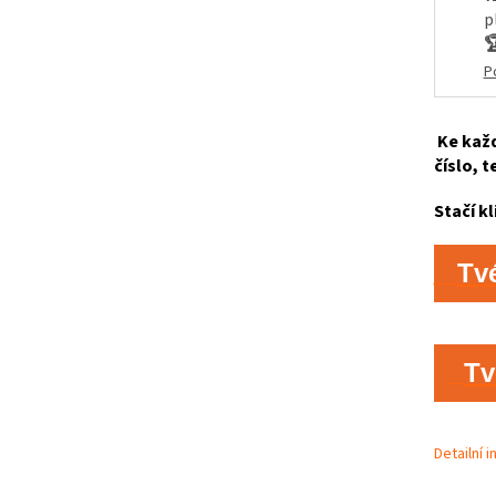
p

P
Ke každ
číslo, t
Stačí kl
Tv
Tv
Detailní 