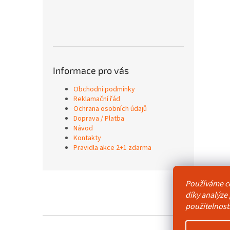
Informace pro vás
Obchodní podmínky
Reklamační řád
Ochrana osobních údajů
Doprava / Platba
Návod
Kontakty
Pravidla akce 2+1 zdarma
Z
Používáme c
á
Obchodní p
díky analýze
p
použitelnost
a
t