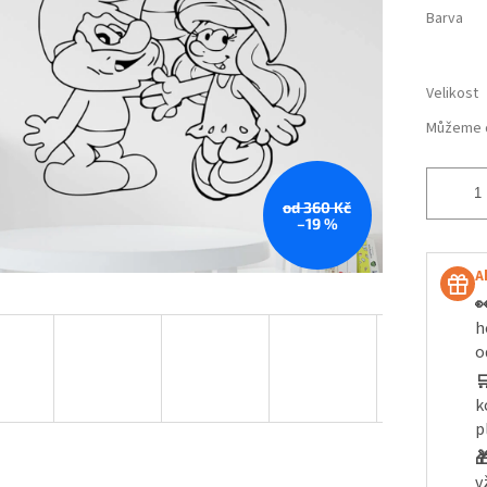
Barva
Velikost
Můžeme d
od 360 Kč
–19 %
A

h
o

k
p

v