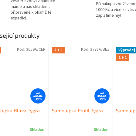
Veškeré zboží v nabídce
Při nákupu zboží v ho
máme u nás skladem,
1000 Kč a více za vás
připravené k okamžité
zaplatíme my!
expedici.
sející produkty
Kód:
3659A/CER
Kód:
3778A/BEZ
2 + 1
Výprodej
2 + 1
od
od
430 Kč
390 Kč
–19 %
–19 %
lepka Hlava Tygra
Samolepka Profil Tygra
Samolepk
Skladem
Skladem