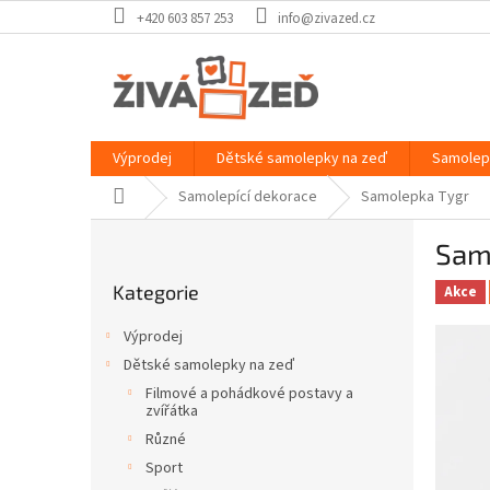
Přejít
+420 603 857 253
info@zivazed.cz
na
obsah
Výprodej
Dětské samolepky na zeď
Samolep
Domů
Samolepící dekorace
Samolepka Tygr
P
Sam
o
Přeskočit
s
Kategorie
kategorie
Akce
t
r
Výprodej
a
Dětské samolepky na zeď
n
Filmové a pohádkové postavy a
n
zvířátka
í
Různé
p
Sport
a