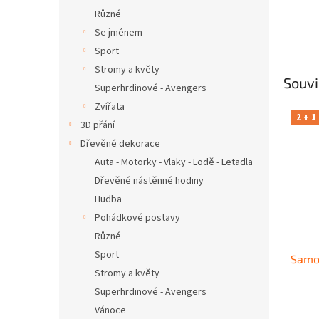
Různé
Se jménem
Sport
Stromy a květy
Souvi
Superhrdinové - Avengers
Zvířata
2 + 1
3D přání
Dřevěné dekorace
Auta - Motorky - Vlaky - Lodě - Letadla
Dřevěné nástěnné hodiny
Hudba
Pohádkové postavy
Různé
Sport
Samo
Stromy a květy
Superhrdinové - Avengers
Vánoce