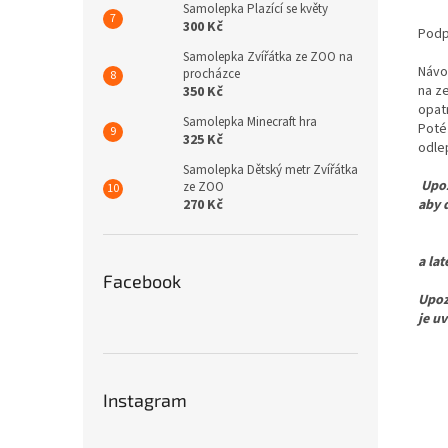
Samolepka Plazící se květy
300 Kč
Podp
Samolepka Zvířátka ze ZOO na
Návo
procházce
na z
350 Kč
opat
Samolepka Minecraft hra
Poté
325 Kč
odle
Samolepka Dětský metr Zvířátka
Upoz
ze ZOO
270 Kč
aby 
Pro 
a la
Facebook
Upoz
je u
Instagram