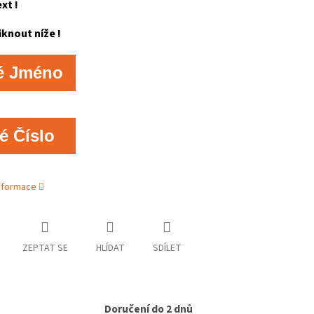
ext !
iknout níže !
é Jméno
é Číslo
informace
ZEPTAT SE
HLÍDAT
SDÍLET
Doručení do 2 dnů