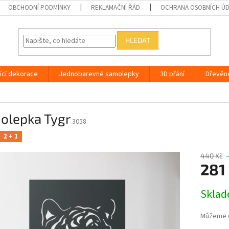
OBCHODNÍ PODMÍNKY
REKLAMAČNÍ ŘÁD
OCHRANA OSOBNÍCH Ú
HLEDAT
ící dekorace
Jednobarevné samolepky
3D přání
Dřevěn
olepka Tygr
3058
2 + 1
440 Kč
281
Měrná
Skla
cena:
Můžeme d