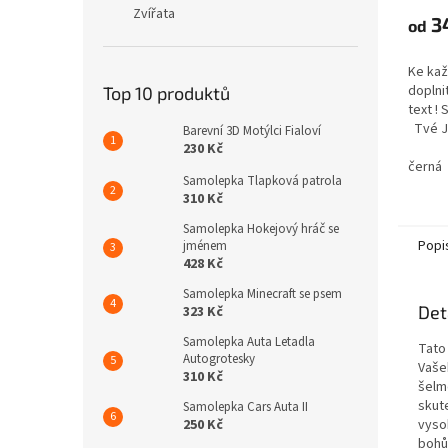
Zvířata
3
od
Ke ka
doplnit
Top 10 produktů
text !
Tvé J
Barevní 3D Motýlci Fialoví
230 Kč
černá
Samolepka Tlapková patrola
310 Kč
Samolepka Hokejový hráč se
Popi
jménem
428 Kč
Samolepka Minecraft se psem
Det
323 Kč
Samolepka Auta Letadla
Tato
Autogrotesky
Vaše
310 Kč
šelm
skut
Samolepka Cars Auta II
250 Kč
vyso
bohů