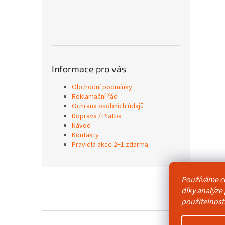
Informace pro vás
Obchodní podmínky
Reklamační řád
Ochrana osobních údajů
Doprava / Platba
Návod
Kontakty
Pravidla akce 2+1 zdarma
Z
Používáme c
á
Obchodní p
díky analýze
p
použitelnost
a
t