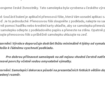
orujeme české živnostníky. Tato samolepka byla vyrobena u českého výr
d: Součástí balení je aplikační přenosová fólie, která Vám usnadní aplikaci
eď. Je to jednoduché. Přenosovou fólii sloupněte z podkladu, nalepte na s
rně pomocí hadříku nebo kreditní karty uhlaďte, aby se samolepka přenesla n
 samolepku odlepte z podkladového papíru a přeneste na stěnu. Opatrně 
pujte přenosovou fólii a průběžně samolepku uhlazujte na zeď.
ornění: Výrobce doporučuje dodržet lhůtu minimálně 4 týdny od vymalo
došlo k řádnému vyschnutí podkladu.
dobrou přilnavost samolepek na zdi nejsou vhodné čerstvě natřen
texové povrchy včetně vodou omyvatelné výmalby.
ornění: Samolepící dekorace působí na prezentačních fotkách větším d
vedený rozměr.