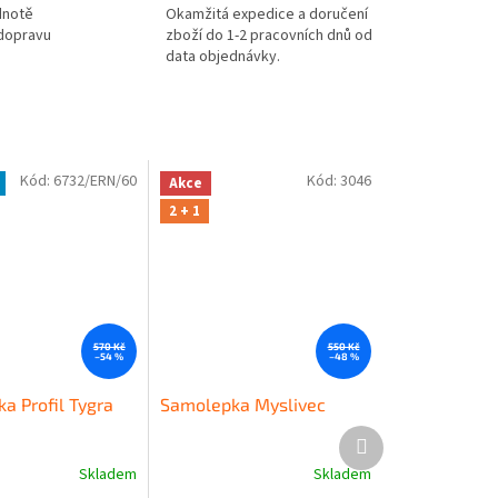
dnotě
Okamžitá expedice a doručení
 dopravu
zboží do 1-2 pracovních dnů od
data objednávky.
Kód:
6732/ERN/60
Kód:
3046
Akce
2 + 1
570 Kč
550 Kč
–54 %
–48 %
a Profil Tygra
Samolepka Myslivec
Další
produkt
Skladem
Skladem