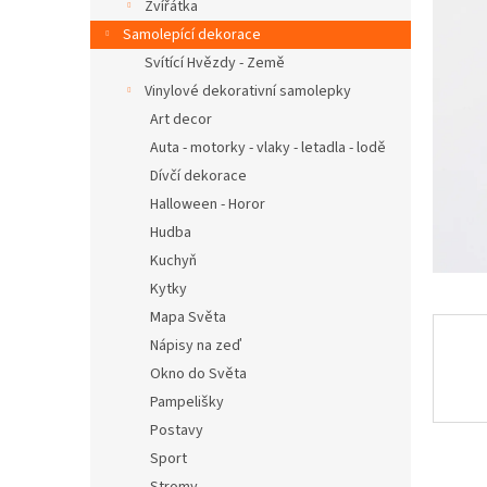
n
Zvířátka
e
Samolepící dekorace
l
Svítící Hvězdy - Země
Vinylové dekorativní samolepky
Art decor
Auta - motorky - vlaky - letadla - lodě
Dívčí dekorace
Halloween - Horor
Hudba
Kuchyň
Kytky
Mapa Světa
Nápisy na zeď
Okno do Světa
Pampelišky
Postavy
Sport