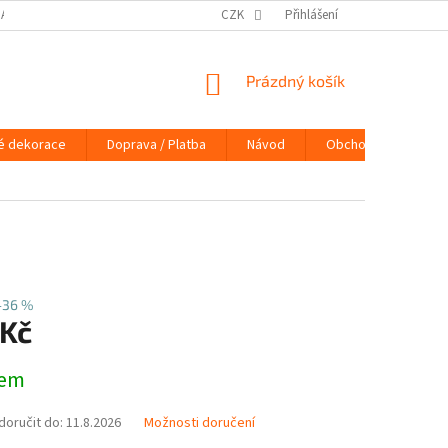
DAJŮ
DOPRAVA / PLATBA
NÁVOD
CZK
Přihlášení
KONTAKTY
PRAVIDLA 
NÁKUPNÍ
Prázdný košík
KOŠÍK
é dekorace
Doprava / Platba
Návod
Obchodní podmínky
–36 %
 Kč
dem
oručit do:
11.8.2026
Možnosti doručení