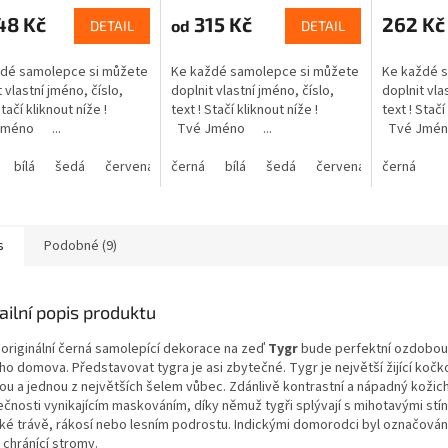
48 Kč
315 Kč
262 Kč
od
DETAIL
DETAIL
ždé samolepce si můžete
Ke každé samolepce si můžete
Ke každé 
 vlastní jméno, číslo,
doplnit vlastní jméno, číslo,
doplnit vla
 Stačí kliknout níže !
text ! Stačí kliknout níže !
text ! Stač
méno ...
Tvé Jméno ...
Tvé Jmén
bílá
šedá
červená
černá
modrá
bílá
žlutá
šedá
zelená
červená
růžová
černá
modrá
fialová
s
Podobné (9)
ailní popis produktu
 originální černá samolepící dekorace
na zeď
Tygr
bude perfektní ozdobou 
ho domova. Představovat tygra je asi zbytečné. Tygr je největší žijící kočk
ou a jednou z největších šelem vůbec. Zdánlivě kontrastní a nápadný kožich
ečnosti vynikajícím maskováním, díky němuž tygři splývají s mihotavými stí
ké trávě, rákosí nebo lesním podrostu. Indickými domorodci byl označován
 chránící stromy.