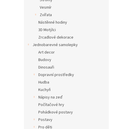
Stromy
Vesmír
Zvířata
Nástěnné hodiny
3D Motýlci
Zrcadlové dekorace
Jednobarevné samolepky
Art decor
Budovy
Dinosauři
Dopravní prostředky
Hudba
Kuchyň
Nápisy na zeď
Počítačové hry
Pohádkové postavy
Postavy
Pro děti