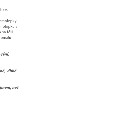
obce.
 samolepky
amolepku a
a fólii.
pomalu
vání,
é, vlhké
ojmem, než