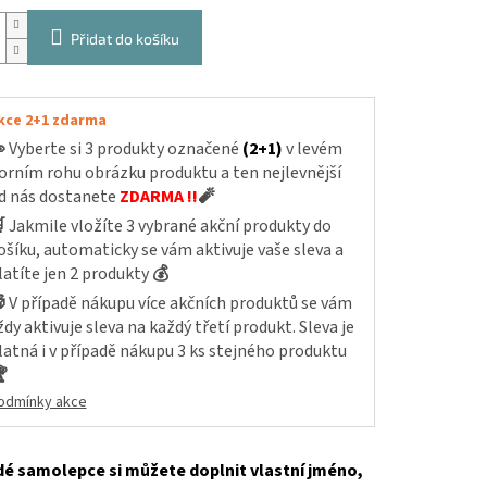
Přidat do košíku
kce 2+1 zdarma

Vyberte si 3 produkty označené
(2+1)
v levém
orním rohu obrázku produktu a ten nejlevnější
d nás dostanete
ZDARMA !!
🧨

Jakmile vložíte 3 vybrané akční produkty do
ošíku, automaticky se vám aktivuje vaše sleva a
latíte jen 2 produkty
💰

V případě nákupu více akčních produktů se vám
ždy aktivuje sleva na každý třetí produkt. Sleva je
latná i v případě nákupu 3 ks stejného produktu

odmínky akce
é samolepce si můžete doplnit vlastní jméno,