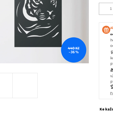
A

h
o
440 Kč
–36 %

k
p

v
p

P
Ke každ