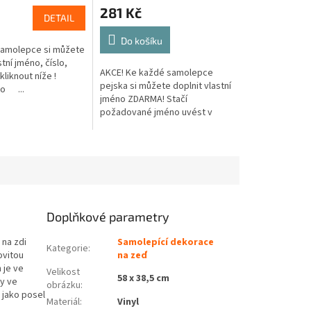
281 Kč
DETAIL
Do košíku
samolepce si můžete
stní jméno, číslo,
AKCE! Ke každé samolepce
í kliknout níže !
pejska si můžete doplnit vlastní
o ...
jméno ZDARMA! Stačí
požadované jméno uvést v
žlutá
oranžová
zelená
hnědá
růžová
béžová
fialová
oranžová
hnědá
béžová
poznámce v posledním kroku v
košíku.
Doplňkové parametry
na zdi
Samolepící dekorace
Kategorie
:
ovitou
na zeď
 je ve
Velikost
58 x 38,5 cm
ny ve
obrázku
:
 jako posel
Materiál
:
Vinyl