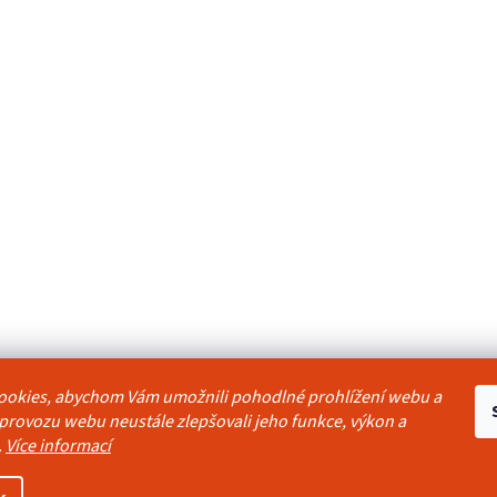
ookies, abychom Vám umožnili pohodlné prohlížení webu a
odmínky
Reklamační řád
Ochrana osobních údajů
Kontakty
Pravidla akc
 provozu webu neustále zlepšovali jeho funkce, výkon a
.
Více informací