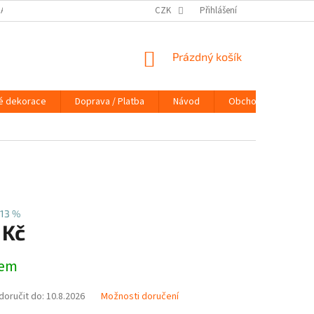
DAJŮ
DOPRAVA / PLATBA
NÁVOD
CZK
Přihlášení
KONTAKTY
PRAVIDLA 
NÁKUPNÍ
Prázdný košík
KOŠÍK
é dekorace
Doprava / Platba
Návod
Obchodní podmínky
13 %
 Kč
dem
oručit do:
10.8.2026
Možnosti doručení