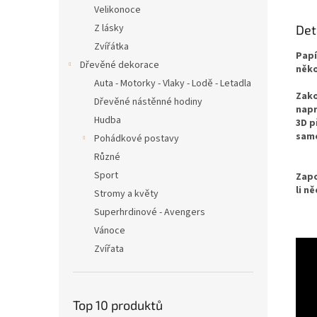
Velikonoce
Z lásky
Det
Zvířátka
Papí
Dřevěné dekorace
něko
Auta - Motorky - Vlaky - Lodě - Letadla
Zako
Dřevěné nástěnné hodiny
napr
Hudba
3D p
samo
Pohádkové postavy
Různé
Sport
Zapo
li n
Stromy a květy
Superhrdinové - Avengers
Vánoce
Zvířata
Top 10 produktů