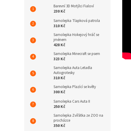
Barevní 3D Motýlci Fialoví
230 Kč
Samolepka Tlapková patrola
310 Kč
Samolepka Hokejový hráč se
jménem
428 Kč
Samolepka Minecraft se psem
323 Kč
Samolepka Auta Letadla
Autogrotesky
310 Kč
Samolepka Plazící se květy
300 Kč
Samolepka Cars Auta II
250 Kč
Samolepka Zvířátka ze ZOO na
procházce
350 Kč