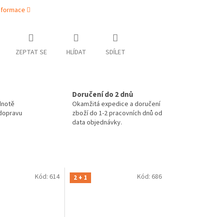
informace
ZEPTAT SE
HLÍDAT
SDÍLET
Doručení do 2 dnů
dnotě
Okamžitá expedice a doručení
 dopravu
zboží do 1-2 pracovních dnů od
data objednávky.
Kód:
614
Kód:
686
2 + 1