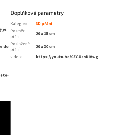
Doplňkové parametry
Kategorie
:
3D přání
 je.
Rozměr
20 x 15 cm
přání
:
Rozložené
te do
20 x 30 cm
přání
:
video
:
https://youtu.be/CEGUsnKIVwg
cete-