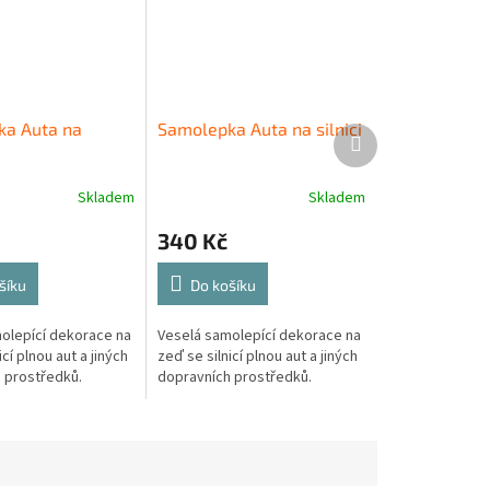
a Auta na
Samolepka Auta na silnici
Další
produkt
Skladem
Skladem
340 Kč
šíku
Do košíku
olepící dekorace na
Veselá samolepící dekorace na
icí plnou aut a jiných
zeď se silnicí plnou aut a jiných
 prostředků.
dopravních prostředků.