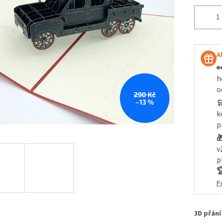
A

h
o
290 Kč
–13 %

k
p

v
p

P
3D přán