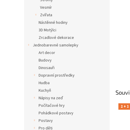
Stromy
Vesmír
Zvířata
Nástěnné hodiny
3D Motýlci
Zrcadlové dekorace
Jednobarevné samolepky
Art decor
Budovy
Dinosauři
Dopravní prostředky
Hudba
Kuchyň
Souvi
Nápisy na zeď
Počítačové hry
2 + 1
Pohádkové postavy
Postavy
Pro děti