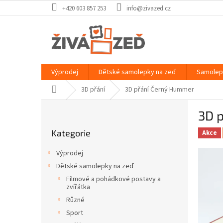
Přejít
+420 603 857 253
info@zivazed.cz
na
obsah
Výprodej
Dětské samolepky na zeď
Samolep
Domů
3D přání
3D přání Černý Hummer
P
3D 
o
Přeskočit
s
Kategorie
kategorie
Akce
t
r
Výprodej
a
Dětské samolepky na zeď
n
Filmové a pohádkové postavy a
n
zvířátka
í
Různé
p
Sport
a