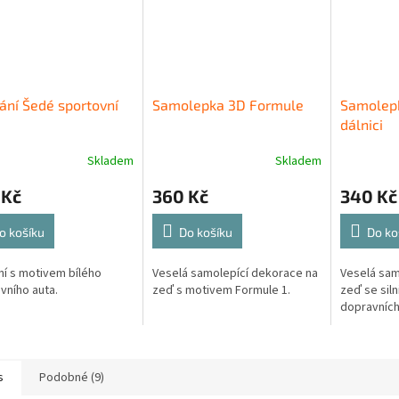
ání Šedé sportovní
Samolepka 3D Formule
Samolepk
dálnici
Skladem
Skladem
 Kč
360 Kč
340 Kč
o košíku
Do košíku
Do ko
ní s motivem bílého
Veselá samolepící dekorace na
Veselá sam
vního auta.
zeď s motivem Formule 1.
zeď se siln
dopravních
s
Podobné (9)