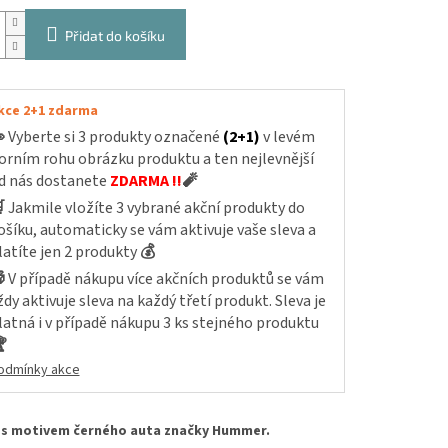
Přidat do košíku
kce 2+1 zdarma

Vyberte si 3 produkty označené
(2+1)
v levém
orním rohu obrázku produktu a ten nejlevnější
d nás dostanete
ZDARMA !!
🧨

Jakmile vložíte 3 vybrané akční produkty do
ošíku, automaticky se vám aktivuje vaše sleva a
latíte jen 2 produkty
💰

V případě nákupu více akčních produktů se vám
ždy aktivuje sleva na každý třetí produkt. Sleva je
latná i v případě nákupu 3 ks stejného produktu

odmínky akce
í s motivem černého auta značky Hummer.