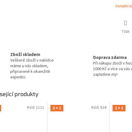
Detailní 
TISK
Zboží skladem
Doprava zdarma
Veškeré zboží v nabídce
Při nákupu zboží v ho
máme u nás skladem,
1000 Kč a více za vás
připravené k okamžité
zaplatíme my!
expedici.
sející produkty
Kód:
1111
Kód:
824
2 + 1
2 + 1