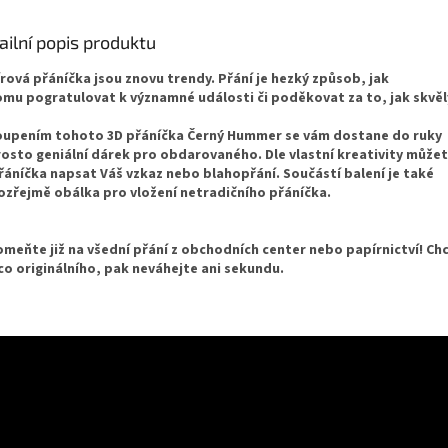
ailní popis produktu
rová přáníčka jsou znovu trendy. Přání je hezký způsob, jak
mu pogratulovat k významné události či poděkovat za to, jak skvělý
upením tohoto 3D přáníčka Černý Hummer se vám dostane do ruky
osto geniální dárek pro obdarovaného. Dle vlastní kreativity může
řáníčka napsat Váš vzkaz nebo blahopřání. Součástí balení je také
zřejmě obálka pro vložení netradičního přáníčka.
meňte již na všední přání z obchodních center nebo papírnictví! Ch
ěco originálního, pak neváhejte ani sekundu.