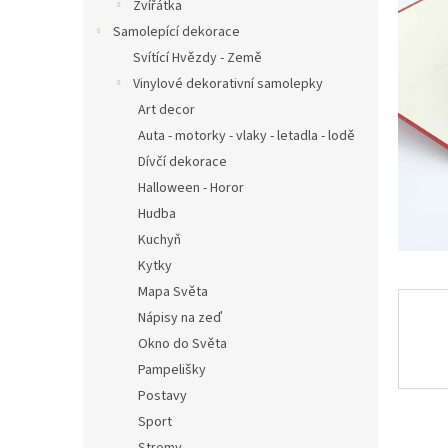
n
Zvířátka
e
Samolepící dekorace
l
Svítící Hvězdy - Země
Vinylové dekorativní samolepky
Art decor
Auta - motorky - vlaky - letadla - lodě
Dívčí dekorace
Halloween - Horor
Hudba
Kuchyň
Kytky
Mapa Světa
Nápisy na zeď
Okno do Světa
Pampelišky
Postavy
Sport