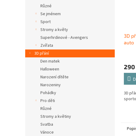
Různé
Se jménem
Sport
Stromy a květy
3D př
Superhrdinové - Avengers
auto
Zvířata
3D přání
Den matek
290
Halloween
Narození dítěte
D
Narozeniny
Pohádky
3D přá
sporto
Pro děti
Různé
Stromy a květiny
Svatba
Popi
Vánoce