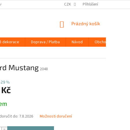
DAJŮ
DOPRAVA / PLATBA
NÁVOD
CZK
Přihlášení
KONTAKTY
PRAVIDLA 
NÁKUPNÍ
Prázdný košík
KOŠÍK
é dekorace
Doprava / Platba
Návod
Obchodní podmínky
ord Mustang
2048
–29 %
 Kč
dem
oručit do:
7.8.2026
Možnosti doručení