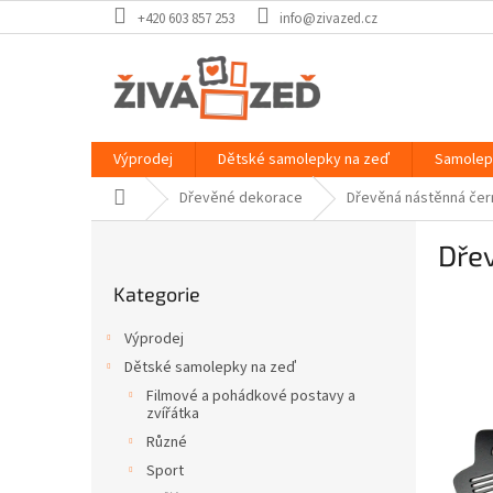
Přejít
+420 603 857 253
info@zivazed.cz
na
obsah
Výprodej
Dětské samolepky na zeď
Samolep
Domů
Dřevěné dekorace
Dřevěná nástěnná čer
P
Dře
o
Přeskočit
s
Kategorie
kategorie
t
r
Výprodej
a
Dětské samolepky na zeď
n
Filmové a pohádkové postavy a
n
zvířátka
í
Různé
p
Sport
a