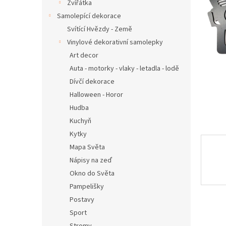
n
Zvířátka
e
Samolepící dekorace
l
Svítící Hvězdy - Země
Vinylové dekorativní samolepky
Art decor
Auta - motorky - vlaky - letadla - lodě
Dívčí dekorace
Halloween - Horor
Hudba
Kuchyň
Kytky
Mapa Světa
Nápisy na zeď
Okno do Světa
Pampelišky
Postavy
Sport