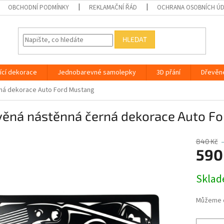
OBCHODNÍ PODMÍNKY
REKLAMAČNÍ ŘÁD
OCHRANA OSOBNÍCH Ú
HLEDAT
ící dekorace
Jednobarevné samolepky
3D přání
Dřevěn
ná dekorace Auto Ford Mustang
věná nástěnná černá dekorace Auto F
840 Kč
590
Měrná
Skla
cena:
Můžeme d