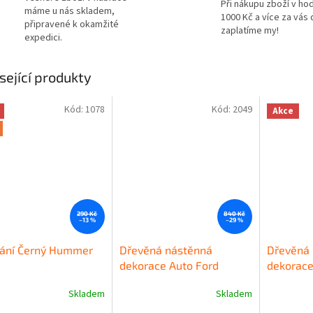
Při nákupu zboží v ho
máme u nás skladem,
1000 Kč a více za vás
připravené k okamžité
zaplatíme my!
expedici.
sející produkty
Kód:
1078
Kód:
2049
Akce
290 Kč
840 Kč
–13 %
–29 %
řání Černý Hummer
Dřevěná nástěnná
Dřevěná 
dekorace Auto Ford
dekorace
Mustang
černý
Skladem
Skladem