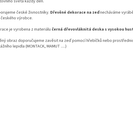
tovního světa každý den.
orujeme české živnostníky.
Dřevěné dekorace
na zeď
necháváme vyrábě
ě českého výrobce.
race je vyrobena z materiálu
černá dřevovláknitá deska s vysokou hus
ěný obraz doporučujeme zavěsit na zeď pomocí hřebíčků nebo prostředni
ážního lepidla (MONTACK, MAMUT .....)