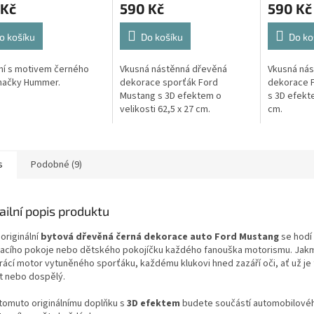
 Kč
590 Kč
590 Kč
o košíku
Do košíku
Do ko
ní s motivem černého
Vkusná nástěnná dřevěná
Vkusná ná
načky Hummer.
dekorace sporťák Ford
dekorace 
Mustang s 3D efektem o
s 3D efekte
velikosti 62,5 x 27 cm.
cm.
s
Podobné (9)
ailní popis produktu
originální
bytová dřevěná černá dekorace auto Ford Mustang
se hodí
acího pokoje nebo dětského pokojíčku každého fanouška motorismu. Jakm
rácí motor vytuněného sporťáku, každému klukovi hned zazáří oči, ať už je
t nebo dospělý.
 tomuto originálnímu doplňku s
3D efektem
budete součástí automobilové