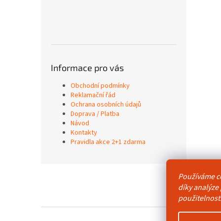
Informace pro vás
Obchodní podmínky
Reklamační řád
Ochrana osobních údajů
Doprava / Platba
Návod
Kontakty
Pravidla akce 2+1 zdarma
Z
Používáme c
á
Obchodní p
díky analýze
p
použitelnost
a
t