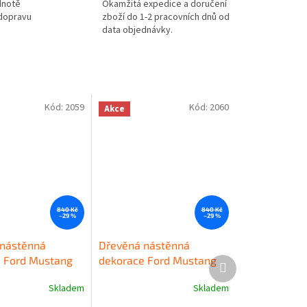
dnotě
Okamžitá expedice a doručení
 dopravu
zboží do 1-2 pracovních dnů od
data objednávky.
Kód:
2059
Kód:
2060
Akce
840 Kč
840 Kč
–29 %
–29 %
nástěnná
Dřevěná nástěnná
 Ford Mustang
dekorace Ford Mustang
Další
produkt
Skladem
Skladem