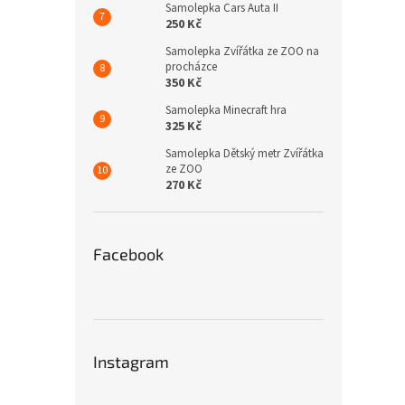
Samolepka Cars Auta II
250 Kč
Samolepka Zvířátka ze ZOO na
procházce
350 Kč
Samolepka Minecraft hra
325 Kč
Samolepka Dětský metr Zvířátka
ze ZOO
270 Kč
Facebook
Instagram