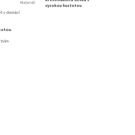
Dřevovláknitá deska s
Materiál
:
vysokou hustotou
t v domácí
totou.
ctvím