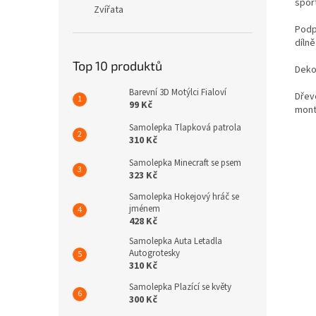
spor
Zvířata
Podp
díln
Top 10 produktů
Deko
Barevní 3D Motýlci Fialoví
Dřev
99 Kč
mont
Samolepka Tlapková patrola
310 Kč
Samolepka Minecraft se psem
323 Kč
Samolepka Hokejový hráč se
jménem
428 Kč
Samolepka Auta Letadla
Autogrotesky
310 Kč
Samolepka Plazící se květy
300 Kč