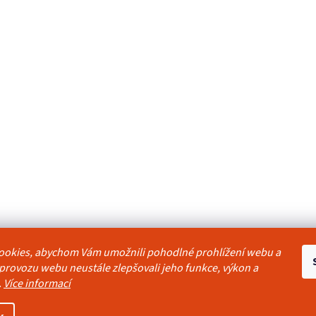
ookies, abychom Vám umožnili pohodlné prohlížení webu a
odmínky
Reklamační řád
Ochrana osobních údajů
Kontakty
Pravidla akc
 provozu webu neustále zlepšovali jeho funkce, výkon a
.
Více informací