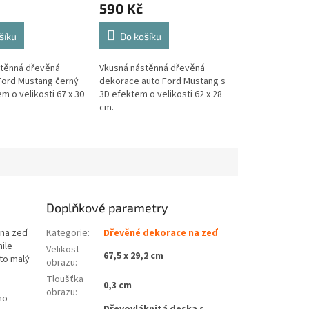
590 Kč
šíku
Do košíku
stěnná dřevěná
Vkusná nástěnná dřevěná
Ford Mustang černý
dekorace auto Ford Mustang s
m o velikosti 67 x 30
3D efektem o velikosti 62 x 28
cm.
Doplňkové parametry
 na zeď
Kategorie
:
Dřevěné dekorace na zeď
ile
Velikost
67,5 x 29,2 cm
 to malý
obrazu
:
Tloušťka
0,3 cm
obrazu
:
ho