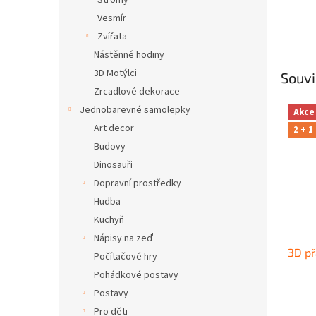
Stromy
Vesmír
Zvířata
Nástěnné hodiny
3D Motýlci
Souvi
Zrcadlové dekorace
Jednobarevné samolepky
Akce
Art decor
2 + 1
Budovy
Dinosauři
Dopravní prostředky
Hudba
Kuchyň
Nápisy na zeď
3D p
Počítačové hry
Pohádkové postavy
Postavy
Pro děti