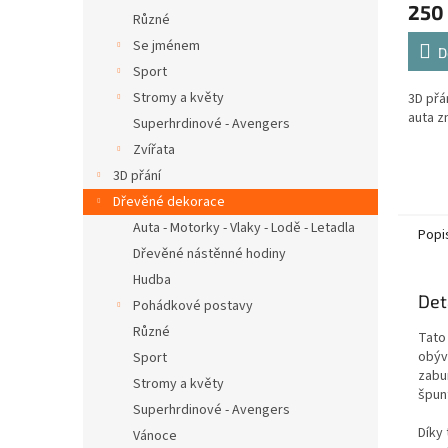
250
Různé
Se jménem
D
Sport
Stromy a květy
3D přá
auta z
Superhrdinové - Avengers
Zvířata
3D přání
Dřevěné dekorace
Auta - Motorky - Vlaky - Lodě - Letadla
Popi
Dřevěné nástěnné hodiny
Hudba
Det
Pohádkové postavy
Různé
Tato 
obýv
Sport
zabu
Stromy a květy
špun
Superhrdinové - Avengers
Díky
Vánoce