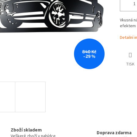
Vkusná n
efektem o
Detailní 
840 Kč
–29 %
TISK
Zboží skladem
Doprava zdarma
Veškeré zboží v nabídce