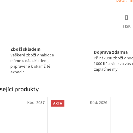
Detailní 
TISK
Zboží skladem
Doprava zdarma
Veškeré zboží v nabídce
Při nákupu zboží v ho
máme u nás skladem,
1000 Kč a více za vás
připravené k okamžité
zaplatíme my!
expedici.
sející produkty
Kód:
2037
Kód:
2026
Akce