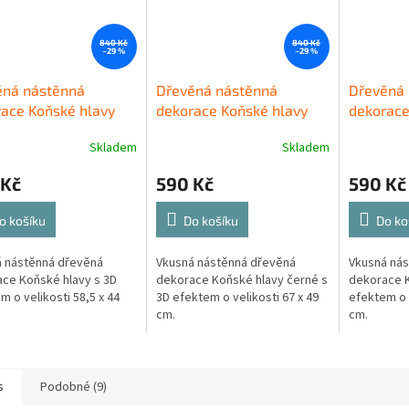
840 Kč
840 Kč
–29 %
–29 %
ěná nástěnná
Dřevěná nástěnná
Dřevěná 
ace Koňské hlavy
dekorace Koňské hlavy
dekorace 
černé
Skladem
Skladem
 Kč
590 Kč
590 Kč
o košíku
Do košíku
Do ko
 nástěnná dřevěná
Vkusná nástěnná dřevěná
Vkusná ná
ce Koňské hlavy s 3D
dekorace Koňské hlavy černé s
dekorace Kl
m o velikosti 58,5 x 44
3D efektem o velikosti 67 x 49
efektem o v
cm.
cm.
s
Podobné (9)