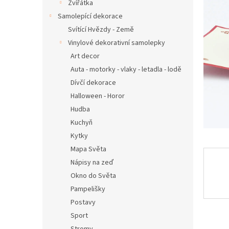
n
Zvířátka
e
Samolepící dekorace
l
Svítící Hvězdy - Země
Vinylové dekorativní samolepky
Art decor
Auta - motorky - vlaky - letadla - lodě
Dívčí dekorace
Halloween - Horor
Hudba
Kuchyň
Kytky
Mapa Světa
Nápisy na zeď
Okno do Světa
Pampelišky
Postavy
Sport