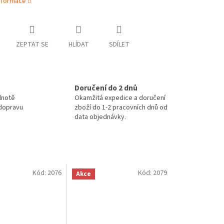
informace
ZEPTAT SE
HLÍDAT
SDÍLET
Doručení do 2 dnů
dnotě
Okamžitá expedice a doručení
 dopravu
zboží do 1-2 pracovních dnů od
data objednávky.
Kód:
2076
Kód:
2079
Akce