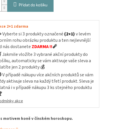
Přidat do košíku
kce 2+1 zdarma

Vyberte si 3 produkty označené
(2+1)
v levém
orním rohu obrázku produktu a ten nejlevnější
d nás dostanete
ZDARMA !!
🧨

Jakmile vložíte 3 vybrané akční produkty do
ošíku, automaticky se vám aktivuje vaše sleva a
latíte jen 2 produkty
💰

V případě nákupu více akčních produktů se vám
ždy aktivuje sleva na každý třetí produkt. Sleva je
latná i v případě nákupu 3 ks stejného produktu

odmínky akce
 s motivem koně v čínském horoskopu.