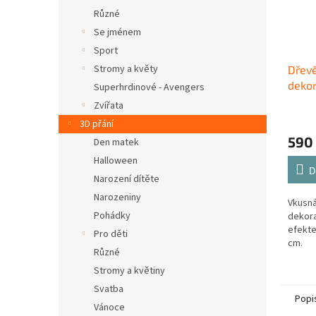
Různé
Se jménem
Sport
Stromy a květy
Dřev
dekor
Superhrdinové - Avengers
Zvířata
3D přání
590
Den matek
Halloween
D
Narození dítěte
Narozeniny
Vkusná
Pohádky
dekora
efekte
Pro děti
cm.
Různé
Stromy a květiny
Svatba
Popi
Vánoce