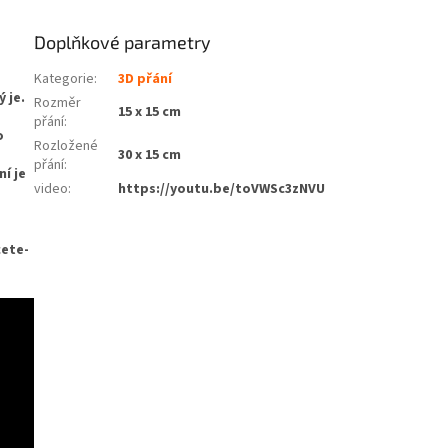
Doplňkové parametry
Kategorie
:
3D přání
 je.
Rozměr
15 x 15 cm
přání
:
o
Rozložené
30 x 15 cm
přání
:
í je
video
:
https://youtu.be/toVWSc3zNVU
cete-