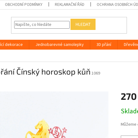
OBCHODNÍ PODMÍNKY
REKLAMAČNÍ ŘÁD
OCHRANA OSOBNÍCH Ú
HLEDAT
ící dekorace
Jednobarevné samolepky
3D přání
Dřevěn
řání Čínský horoskop kůň
1069
270
Měrná
Skla
cena:
Můžeme d