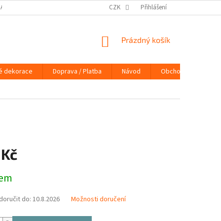
DAJŮ
DOPRAVA / PLATBA
NÁVOD
CZK
Přihlášení
KONTAKTY
PRAVIDLA 
NÁKUPNÍ
Prázdný košík
KOŠÍK
é dekorace
Doprava / Platba
Návod
Obchodní podmínky
 Kč
dem
oručit do:
10.8.2026
Možnosti doručení