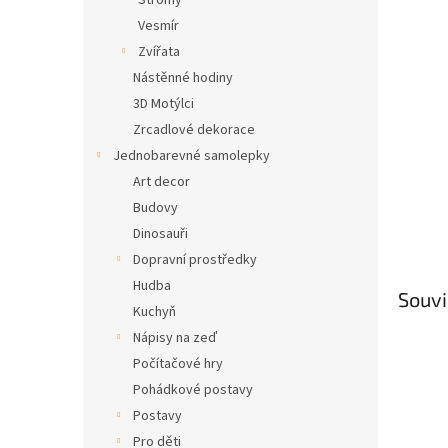
Stromy
Vesmír
Zvířata
Nástěnné hodiny
3D Motýlci
Zrcadlové dekorace
Jednobarevné samolepky
Art decor
Budovy
Dinosauři
Dopravní prostředky
Hudba
Souvi
Kuchyň
Nápisy na zeď
Počítačové hry
Pohádkové postavy
Postavy
Pro děti