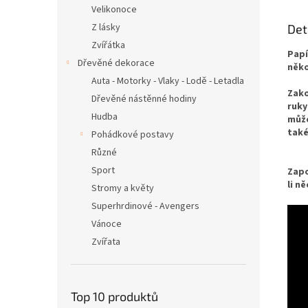
Velikonoce
Z lásky
Det
Zvířátka
Papí
Dřevěné dekorace
něko
Auta - Motorky - Vlaky - Lodě - Letadla
Zako
Dřevěné nástěnné hodiny
ruky
Hudba
může
také
Pohádkové postavy
Různé
Sport
Zapo
li n
Stromy a květy
Superhrdinové - Avengers
Vánoce
Zvířata
Top 10 produktů