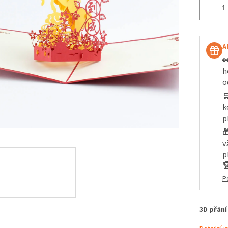
A

h
o

k
p

v
p

P
3D přání