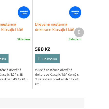
840 Kč
840 Kč
–29 %
–29 %
nástěnná
Dřevěná nástěnná
Klusající kůň
dekorace Klusající kůň
Další
produkt
černý
Skladem
Skladem
590 Kč
šíku
Do košíku
stěnná dřevěná
Vkusná nástěnná dřevěná
usající kůň s 3D
dekorace Klusající kůň černý s
elikosti 40,4 x 61,5
3D efektem o velikosti 67 x 44
cm.