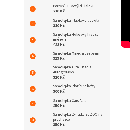
Barevní 3D Motýlci Fialoví
230 Kč
Samolepka Tlapková patrola
310 Kč
Samolepka Hokejový hráč se
jménem
428 Kč
Samolepka Minecraft se psem
323 Kč
Samolepka Auta Letadla
Autogrotesky
310 Kč
Samolepka Plazící se květy
300 Kč
Samolepka Cars Auta II
250 Kč
Samolepka Zvířátka ze ZOO na
procházce
350 Kč