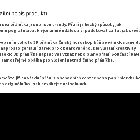
ailní popis produktu
rová přáníčka jsou znovu trendy. Přání je hezký způsob, jak
mu pogratulovat k významné události či poděkovat za to, jak skvělý
upením tohoto 3D přáníčka Čínský horoskop kůň se vám dostane d
 naprosto geniální dárek pro obdarovaného. Dle vlastní kreativity
te do 3D přáníčka napsat Váš vzkaz nebo blahopřání. Součástí balen
 samozřejmě obálka pro vložení netradičního přáníčka.
meňte již na všední přání z obchodních center nebo papírnictví! Ch
ěco originálního, pak neváhejte ani sekundu.