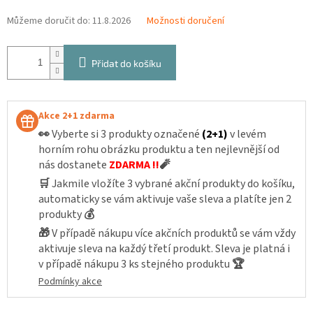
Můžeme doručit do:
11.8.2026
Možnosti doručení
Přidat do košíku
Akce 2+1 zdarma
👀
Vyberte si 3 produkty označené
(2+1)
v levém
horním rohu obrázku produktu a ten nejlevnější od
nás dostanete
ZDARMA !!
🧨
🛒
Jakmile vložíte 3 vybrané akční produkty do košíku,
automaticky se vám aktivuje vaše sleva a platíte jen 2
produkty
💰
🎁
V případě nákupu více akčních produktů se vám vždy
aktivuje sleva na každý třetí produkt. Sleva je platná i
v případě nákupu 3 ks stejného produktu
🏆
Podmínky akce