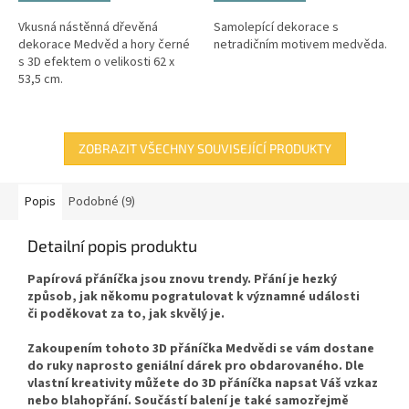
Vkusná nástěnná dřevěná
Samolepící dekorace s
dekorace Medvěd a hory černé
netradičním motivem medvěda.
s 3D efektem o velikosti 62 x
53,5 cm.
ZOBRAZIT VŠECHNY SOUVISEJÍCÍ PRODUKTY
Popis
Podobné (9)
Detailní popis produktu
Papírová přáníčka jsou znovu trendy. Přání je hezký
způsob, jak někomu pogratulovat k významné události
či poděkovat za to, jak skvělý je.
Zakoupením tohoto 3D přáníčka Medvědi se vám dostane
do ruky naprosto geniální dárek pro obdarovaného. Dle
vlastní kreativity můžete do 3D přáníčka napsat Váš vzkaz
nebo blahopřání. Součástí balení je také samozřejmě