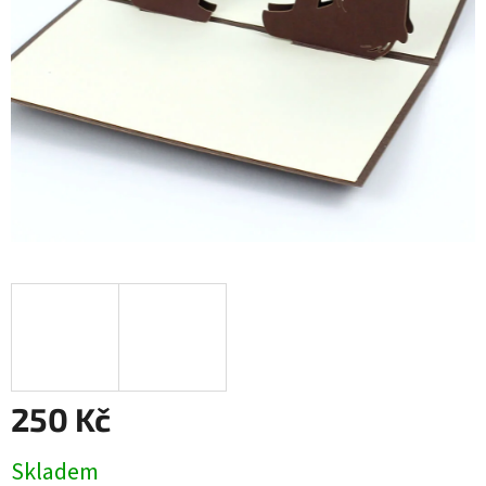
250 Kč
Měrná
Skladem
cena: