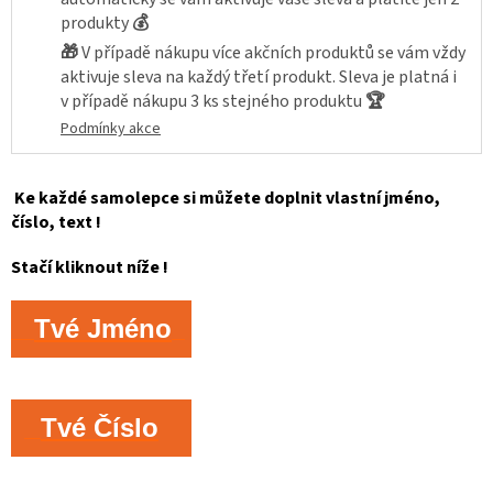
produkty
💰
🎁
V případě nákupu více akčních produktů se vám vždy
aktivuje sleva na každý třetí produkt. Sleva je platná i
v případě nákupu 3 ks stejného produktu
🏆
Podmínky akce
Ke každé samolepce si můžete doplnit vlastní jméno,
číslo, text !
Stačí kliknout níže !
Tvé Jméno
Tvé Číslo