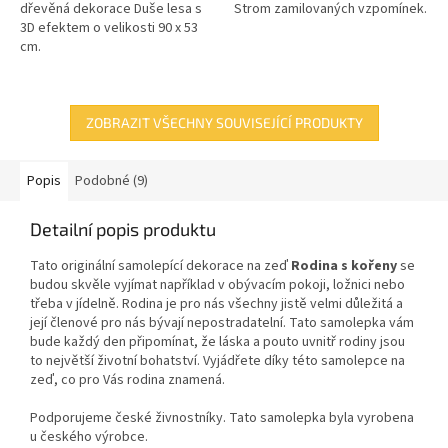
dřevěná dekorace Duše lesa s
Strom zamilovaných vzpomínek.
3D efektem o velikosti 90 x 53
cm.
ZOBRAZIT VŠECHNY SOUVISEJÍCÍ PRODUKTY
Popis
Podobné (9)
Detailní popis produktu
Tato originální samolepící dekorace
na zeď
Rodina s kořeny
se
budou skvěle vyjímat například v obývacím pokoji, ložnici nebo
třeba v jídelně. Rodina je pro nás všechny jistě velmi důležitá a
její členové pro nás bývají nepostradatelní. Tato samolepka vám
bude každý den připomínat, že láska a pouto uvnitř rodiny jsou
to největší životní bohatství. Vyjádřete díky této samolepce na
zeď, co pro Vás rodina znamená.
Podporujeme české živnostníky. Tato samolepka byla vyrobena
u českého výrobce.