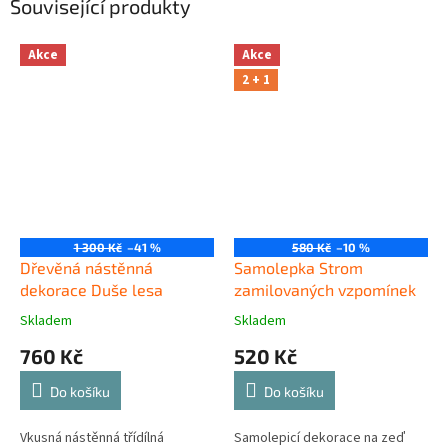
Související produkty
Akce
Akce
2 + 1
1 300 Kč
–41 %
580 Kč
–10 %
Dřevěná nástěnná
Samolepka Strom
dekorace Duše lesa
zamilovaných vzpomínek
Skladem
Skladem
760 Kč
520 Kč
Do košíku
Do košíku
Vkusná nástěnná třídílná
Samolepicí dekorace na zeď