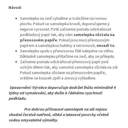
Návod:
Samolepku na zeď vybalíme a rozložíme na rovnou
plochu. Pokud se samolepka kroutí, doporučujeme ji
nejprve vyrovnat. Poté začneme pomalu odstraňovat
podkladový papír tak, aby nám
samolepka zůstala na
přenosovém papíře
. Pokud jsou mezi přenosovým
papírem a samolepkou bubliny a nerovnosti,
nevadí to
.
Samolepku spolu s přenosovou fólií nalepíme na stěnu.
Důkladně samolepku přitlačíme na zeď, aby se přilepila.
Začneme pomalu odstraňovat přenosový papír pod
ostrým úhlem tak, aby samotná samolepka zůstala na zdi.
Pokud samolepka zůstane na přenosovém papíře,
vrátíme se kousek zpět a znovu ji vyhladíme.
Upozornění: Výrobce doporučuje dodržet lhůtu minimálně 4
týdny od vymalování, aby došlo k řádnému vyschnutí
podkladu.
Pro dobrou přilnavost samolepek na zdi nejsou
vhodné čerstvě natřené, vlhké a latexové povrchy včetně
vodou omyvatelné výmalby.