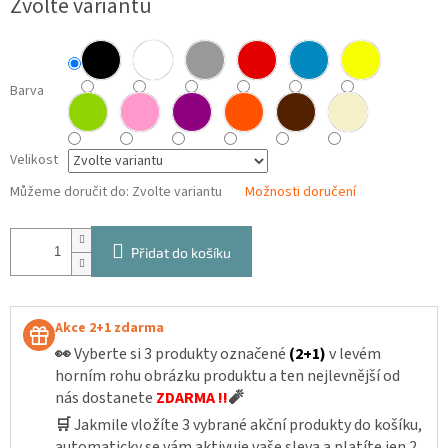
Zvolte variantu
cena:
Barva
Velikost
Můžeme doručit do:
Zvolte variantu
Možnosti doručení
Přidat do košíku
Akce 2+1 zdarma
👀
Vyberte si 3 produkty označené
(2+1)
v levém
horním rohu obrázku produktu a ten nejlevnější od
nás dostanete
ZDARMA !!
🧨
🛒
Jakmile vložíte 3 vybrané akční produkty do košíku,
automaticky se vám aktivuje vaše sleva a platíte jen 2