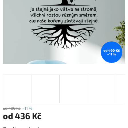
od 490 Kč
–11 %
od 490 Kč
–11 %
od
436 Kč
Měrná