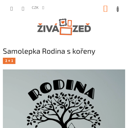
Přejít
NÁKUP
na
CZK
obsah
KOŠÍK
Samolepka Rodina s kořeny
2 + 1