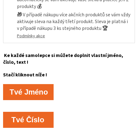
produkty
💰
🎁
V případě nákupu více akčních produktů se vám vždy
aktivuje sleva na každý třetí produkt. Sleva je platná i
v případě nákupu 3 ks stejného produktu
🏆
Podmínky akce
Ke každé samolepce si můžete doplnit vlastní jméno,
číslo, text !
Stačí kliknout níže !
Tvé Jméno
Tvé Číslo