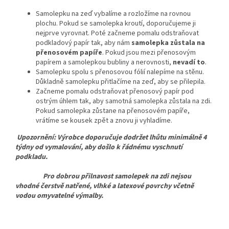
Samolepku na zeď vybalíme a rozložíme na rovnou
plochu. Pokud se samolepka kroutí, doporučujeme ji
nejprve vyrovnat. Poté začneme pomalu odstraňovat
podkladový papír tak, aby nám
samolepka zůstala na
přenosovém papíře
. Pokud jsou mezi přenosovým
papírem a samolepkou bubliny a nerovnosti,
nevadí to
.
Samolepku spolu s přenosovou fólií nalepíme na stěnu.
Důkladně samolepku přitlačíme na zeď, aby se přilepila.
Začneme pomalu odstraňovat přenosový papír pod
ostrým úhlem tak, aby samotná samolepka zůstala na zdi.
Pokud samolepka zůstane na přenosovém papíře,
vrátíme se kousek zpět a znovu ji vyhladíme.
Upozornění: Výrobce doporučuje dodržet lhůtu minimálně 4
týdny od vymalování, aby došlo k řádnému vyschnutí
podkladu.
Pro dobrou přilnavost samolepek na zdi nejsou
vhodné čerstvě natřené, vlhké a latexové povrchy včetně
vodou omyvatelné výmalby.