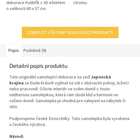
dekorace Kolibřík s 3D efektem
stromu.
o velikosti 60 x 57 cm.
ZOBRAZIT VŠECHNY SOUVISEJÍCÍ PRODUKTY
Popis
Podobné (9)
Detailní popis produktu
Tato originální samolepící dekorace
na zeď
Japonská
krajina
se bude krásně vyjímat na zdi v obývacím pokoji, ložnici
nebo pracovně. Oživte interiér ve svém domě s touto
nádhernou samolepkou, která vám dodá klid a harmonii ve
vašem domě. Samolepka je vhodná pro nalepení na nábytek či
sklo.
Podporujeme české živnostníky. Tato samolepka byla vyrobena
u českého výrobce.
Návod: