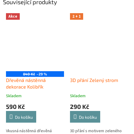
Související produkty
Akce
2 + 1
840 Kč
–29 %
Dřevěná nástěnná
3D přání Zelený strom
dekorace Kolibřík
Skladem
Skladem
590 Kč
290 Kč
Do košíku
Do košíku
Vkusná nástěnná dřevěná
3D přání s motivem zeleného