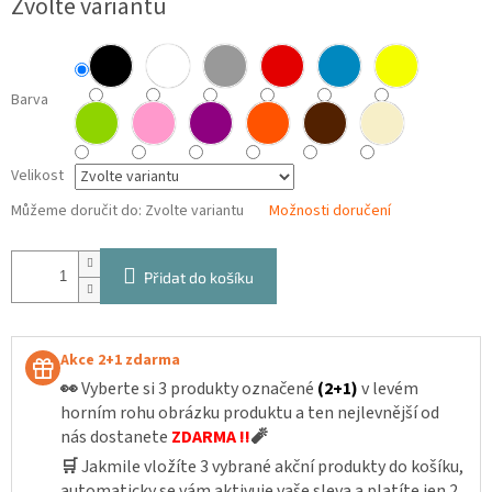
Zvolte variantu
cena:
Barva
Velikost
Můžeme doručit do:
Zvolte variantu
Možnosti doručení
Přidat do košíku
Akce 2+1 zdarma
👀
Vyberte si 3 produkty označené
(2+1)
v levém
horním rohu obrázku produktu a ten nejlevnější od
nás dostanete
ZDARMA !!
🧨
🛒
Jakmile vložíte 3 vybrané akční produkty do košíku,
automaticky se vám aktivuje vaše sleva a platíte jen 2