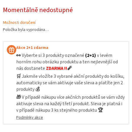
Měrná
Momentálně nedostupné
cena:
Možnosti doručení
Položka byla vyprodána…
Akce 2+1 zdarma
👀
Vyberte si 3 produkty označené
(2+1)
v levém
horním rohu obrázku produktu a ten nejlevnější od
nás dostanete
ZDARMA !!
🧨
🛒
Jakmile vložíte 3 vybrané akční produkty do košíku,
automaticky se vám aktivuje vaše sleva a platíte jen 2
produkty
💰
🎁
V případě nákupu více akčních produktů se vám vždy
aktivuje sleva na každý třetí produkt. Sleva je platná i
v případě nákupu 3 ks stejného produktu
🏆
Podmínky akce