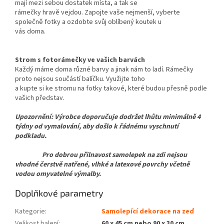
mají mezi sebou dostatek místa, a tak se
rámečky hravě vejdou. Zapojte vaše nejmenší, vyberte
společně fotky a ozdobte svůj oblíbený koutek u
vás doma.
Strom s fotorámečky ve vašich barvách
Každý máme doma různé barvy a jinak nám to ladí. Rámečky
proto nejsou součástí balíčku. Využijte toho
a kupte si ke stromu na fotky takové, které budou přesně podle
vašich představ.
Upozornění: Výrobce doporučuje dodržet lhůtu minimálně 4
týdny od vymalování, aby došlo k řádnému vyschnutí
podkladu.
Pro dobrou přilnavost samolepek na zdi nejsou
vhodné čerstvě natřené, vlhké a latexové povrchy včetně
vodou omyvatelné výmalby.
Doplňkové parametry
Kategorie
:
Samolepící dekorace na zeď
Velikost balení
:
60 x 45 cm nebo 90 x 30 cm