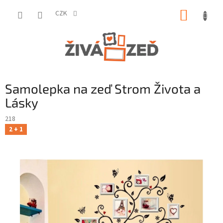
Přejít
NÁKUP
na
CZK
obsah
KOŠÍK
Samolepka na zeď Strom Života a
Lásky
218
2 + 1