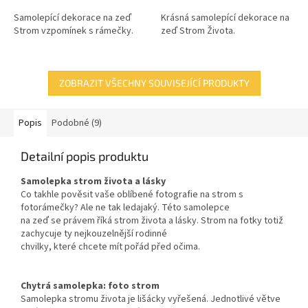
Samolepící dekorace na zeď
Krásná samolepící dekorace na
Strom vzpomínek s rámečky.
zeď Strom Života.
ZOBRAZIT VŠECHNY SOUVISEJÍCÍ PRODUKTY
Popis
Podobné (9)
Detailní popis produktu
Samolepka strom života a lásky
Co takhle pověsit vaše oblíbené fotografie na strom s
fotorámečky? Ale ne tak ledajaký. Této samolepce
na zeď se právem říká strom života a lásky. Strom na fotky totiž
zachycuje ty nejkouzelnější rodinné
chvilky, které chcete mít pořád před očima.
Chytrá samolepka: foto strom
Samolepka stromu života je lišácky vyřešená. Jednotlivé větve