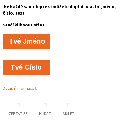
Ke každé samolepce si můžete doplnit vlastní jméno,
číslo, text !
Stačí kliknout níže !
Tvé Jméno
Tvé Číslo
Detailní informace
ZEPTAT SE
HLÍDAT
SDÍLET