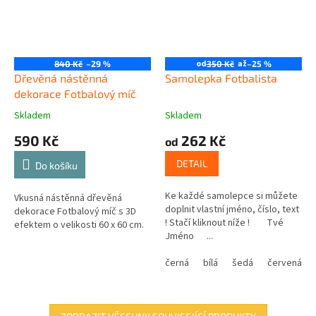
od
až
840 Kč
–29 %
350 Kč
–25 %
Dřevěná nástěnná
Samolepka Fotbalista
dekorace Fotbalový míč
Skladem
Skladem
590 Kč
262 Kč
od
DETAIL
Do košíku
Ke každé samolepce si můžete
Vkusná nástěnná dřevěná
doplnit vlastní jméno, číslo, text
dekorace Fotbalový míč s 3D
! Stačí kliknout níže ! Tvé
efektem o velikosti 60 x 60 cm.
Jméno ...
černá
bílá
šedá
červená