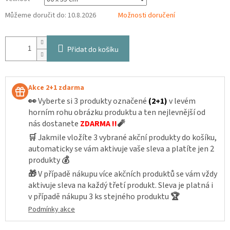
Můžeme doručit do:
10.8.2026
Možnosti doručení
Přidat do košíku
Akce 2+1 zdarma
👀
Vyberte si 3 produkty označené
(2+1)
v levém
horním rohu obrázku produktu a ten nejlevnější od
nás dostanete
ZDARMA !!
🧨
🛒
Jakmile vložíte 3 vybrané akční produkty do košíku,
automaticky se vám aktivuje vaše sleva a platíte jen 2
produkty
💰
🎁
V případě nákupu více akčních produktů se vám vždy
aktivuje sleva na každý třetí produkt. Sleva je platná i
v případě nákupu 3 ks stejného produktu
🏆
Podmínky akce