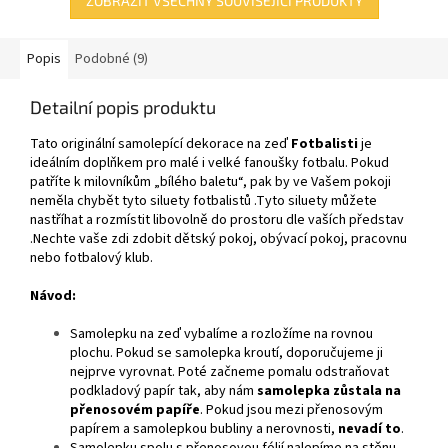
ZOBRAZIT VŠECHNY SOUVISEJÍCÍ PRODUKTY
Popis
Podobné (9)
Detailní popis produktu
Tato originální samolepící dekorace
na zeď
Fotbalisti
je
ideálním doplňkem pro malé i velké fanoušky fotbalu.
Pokud
patříte k milovníkům „bílého baletu“, pak by ve Vašem pokoji
neměla chybět tyto siluety fotbalistů .Tyto siluety můžete
nastříhat a rozmístit libovolně do prostoru dle vaších představ
.Nechte vaše zdi zdobit dětský pokoj, obývací pokoj, pracovnu
nebo fotbalový klub.
Návod:
Samolepku na zeď vybalíme a rozložíme na rovnou
plochu. Pokud se samolepka kroutí, doporučujeme ji
nejprve vyrovnat. Poté začneme pomalu odstraňovat
podkladový papír tak, aby nám
samolepka zůstala na
přenosovém papíře
. Pokud jsou mezi přenosovým
papírem a samolepkou bubliny a nerovnosti,
nevadí to
.
Samolepku spolu s přenosovou fólií nalepíme na stěnu.