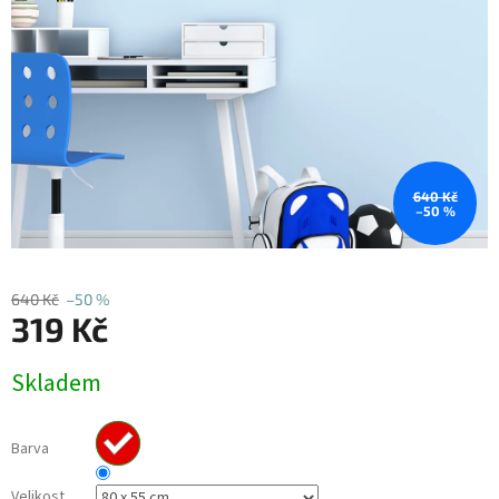
640 Kč
–50 %
640 Kč
–50 %
319 Kč
Měrná
Skladem
cena:
Barva
Velikost