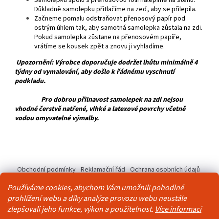
Důkladně samolepku přitlačíme na zeď, aby se přilepila.
Začneme pomalu odstraňovat přenosový papír pod
ostrým úhlem tak, aby samotná samolepka zůstala na zdi.
Pokud samolepka zůstane na přenosovém papíře,
vrátíme se kousek zpět a znovu ji vyhladíme.
Upozornění: Výrobce doporučuje dodržet lhůtu minimálně 4
týdny od vymalování, aby došlo k řádnému vyschnutí
podkladu.
Pro dobrou přilnavost samolepek na zdi nejsou
vhodné čerstvě natřené, vlhké a latexové povrchy včetně
vodou omyvatelné výmalby.
Z
á
Obchodní podmínky
Reklamační řád
Ochrana osobních údajů
p
Kontakty
Pravidla akce 2+1 zdarma
a
Používáme cookies, abychom Vám umožnili pohodlné
t
prohlížení webu a díky analýze provozu webu neustále
í
zlepšovali jeho funkce, výkon a použitelnost.
Více informací