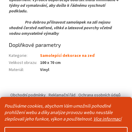
týdny od vymalování, aby došlo k řádnému vyschnutí
podkladu.
Pro dobrou přilnavost samolepek na zdi nejsou
vhodné čerstvě natřené, vlhké a latexové povrchy včetně
vodou omyvatelné výmalby
Doplňkové parametry
Kategorie
:
Samolepící dekorace na zeď
Velikost obrazu
:
100 x 70 cm
Materiál
:
Vinyl
Z
á
Obchodní podmínky
Reklamační řád
Ochrana osobních údajů
p
Kontakty
Pravidla akce 2+1 zdarma
a
Používáme cookies, abychom Vám umožnili pohodlné
t
prohlížení webu a díky analýze provozu webu neustále
í
zlepšovali jeho funkce, výkon a použitelnost.
Více informací
Vytvořil Shoptet