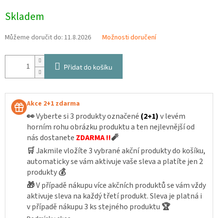
Měrná
Skladem
cena:
Můžeme doručit do:
11.8.2026
Možnosti doručení
Přidat do košíku
Akce 2+1 zdarma
👀
Vyberte si 3 produkty označené
(2+1)
v levém
horním rohu obrázku produktu a ten nejlevnější od
nás dostanete
ZDARMA !!
🧨
🛒
Jakmile vložíte 3 vybrané akční produkty do košíku,
automaticky se vám aktivuje vaše sleva a platíte jen 2
produkty
💰
🎁
V případě nákupu více akčních produktů se vám vždy
aktivuje sleva na každý třetí produkt. Sleva je platná i
v případě nákupu 3 ks stejného produktu
🏆