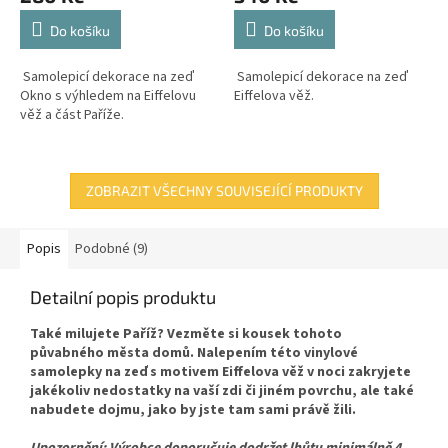
Do košíku
Do košíku
Samolepicí dekorace na zeď
Samolepicí dekorace na zeď
Okno s výhledem na Eiffelovu
Eiffelova věž.
věž a část Paříže.
ZOBRAZIT VŠECHNY SOUVISEJÍCÍ PRODUKTY
Popis
Podobné (9)
Detailní popis produktu
Také milujete Paříž? Vezměte si kousek tohoto
půvabného města domů. Nalepením této vinylové
samolepky na zeď s motivem Eiffelova věž v noci zakryjete
jakékoliv nedostatky na vaší zdi či jiném povrchu, ale také
nabudete dojmu, jako by jste tam sami právě žili.
Upozornění: Výrobce doporučuje dodržet lhůtu minimálně 4