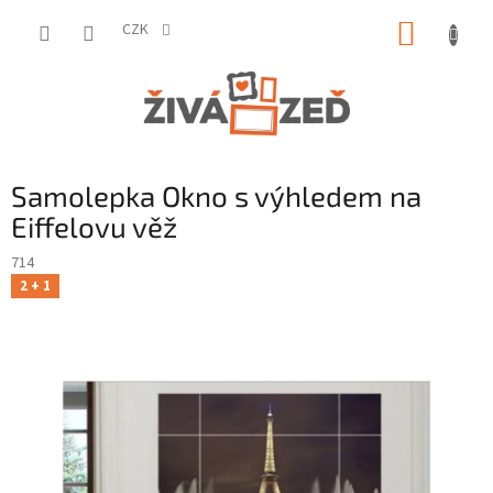
Přejít
NÁKUP
na
CZK
obsah
KOŠÍK
Samolepka Okno s výhledem na
Eiffelovu věž
714
2 + 1