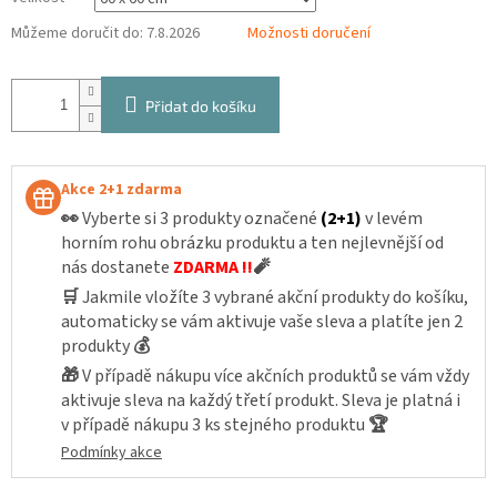
Můžeme doručit do:
7.8.2026
Možnosti doručení
Přidat do košíku
Akce 2+1 zdarma
👀
Vyberte si 3 produkty označené
(2+1)
v levém
horním rohu obrázku produktu a ten nejlevnější od
nás dostanete
ZDARMA !!
🧨
🛒
Jakmile vložíte 3 vybrané akční produkty do košíku,
automaticky se vám aktivuje vaše sleva a platíte jen 2
produkty
💰
🎁
V případě nákupu více akčních produktů se vám vždy
aktivuje sleva na každý třetí produkt. Sleva je platná i
v případě nákupu 3 ks stejného produktu
🏆
Podmínky akce