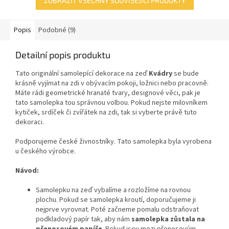
ZOBRAZIT VŠECHNY SOUVISEJÍCÍ PRODUKTY
Popis
Podobné (9)
Detailní popis produktu
Tato originální samolepící dekorace
na zeď
Kvádry
se bude
krásně vyjímat na zdi v obývacím pokoji, ložnici nebo pracovně.
Máte rádi geometrické hranaté tvary, designové věci, pak je
tato samolepka tou správnou volbou. Pokud nejste milovníkem
kytiček, srdíček či zvířátek na zdi, tak si vyberte právě tuto
dekoraci.
Podporujeme české živnostníky. Tato samolepka byla vyrobena
u českého výrobce.
Návod:
Samolepku na zeď vybalíme a rozložíme na rovnou
plochu. Pokud se samolepka kroutí, doporučujeme ji
nejprve vyrovnat. Poté začneme pomalu odstraňovat
podkladový papír tak, aby nám
samolepka zůstala na
přenosovém papíře
. Pokud jsou mezi přenosovým