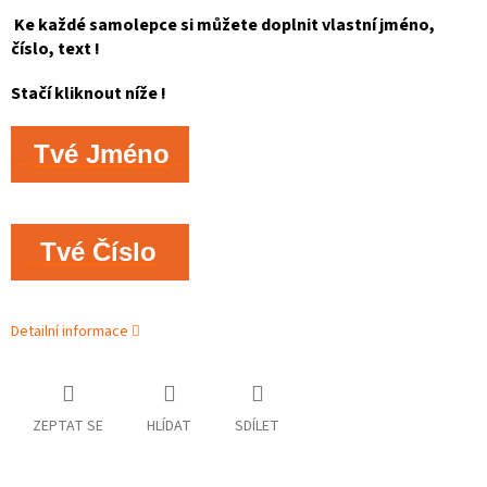
Ke každé samolepce si můžete doplnit vlastní jméno,
číslo, text !
Stačí kliknout níže !
Tvé Jméno
Tvé Číslo
Detailní informace
ZEPTAT SE
HLÍDAT
SDÍLET