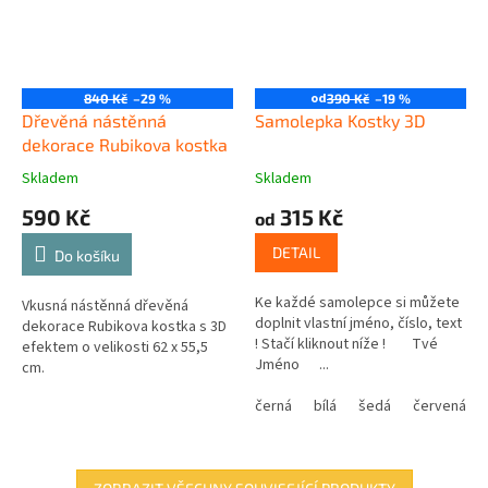
od
840 Kč
–29 %
390 Kč
–19 %
Dřevěná nástěnná
Samolepka Kostky 3D
dekorace Rubikova kostka
Skladem
Skladem
590 Kč
315 Kč
od
DETAIL
Do košíku
Ke každé samolepce si můžete
Vkusná nástěnná dřevěná
doplnit vlastní jméno, číslo, text
dekorace Rubikova kostka s 3D
! Stačí kliknout níže ! Tvé
efektem o velikosti 62 x 55,5
Jméno ...
cm.
černá
bílá
šedá
červená