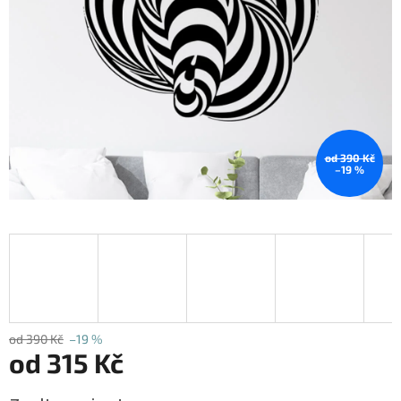
od 390 Kč
–19 %
od 390 Kč
–19 %
od
315 Kč
Měrná