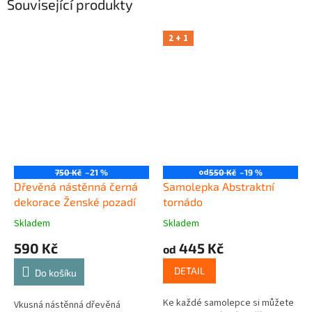
Související produkty
2 + 1
od
750 Kč
–21 %
550 Kč
–19 %
Dřevěná nástěnná černá
Samolepka Abstraktní
dekorace Ženské pozadí
tornádo
Skladem
Skladem
590 Kč
445 Kč
od
DETAIL
Do košíku
Ke každé samolepce si můžete
Vkusná nástěnná dřevěná