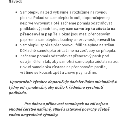
Návod:
Samolepku na zeď vybalíme a rozložíme na rovnou
plochu. Pokud se samolepka kroutí, doporučujeme ji
nejprve vyrovnat. Poté začneme pomalu odstraňovat
podkladový papír tak, aby nám
samolepka zůstala na
přenosovém papíře
. Pokud jsou mezi přenosovým
papírem a samolepkou bubliny a nerovnosti,
nevadí to
.
Samolepku spolu s přenosovou fólií nalepíme na stěnu.
Důkladně samolepku přitlačíme na zeď, aby se přilepila.
Začneme pomalu odstraňovat přenosový papír pod
ostrým úhlem tak, aby samotná samolepka zůstala na zdi.
Pokud samolepka zůstane na přenosovém papíře,
vrátíme se kousek zpět a znovu ji vyhladíme.
Upozornění: Výrobce doporučuje dodržet lhůtu minimálně 4
týdny od vymalování, aby došlo k řádnému vyschnutí
podkladu.
Pro dobrou přilnavost samolepek na zdi nejsou
vhodné čerstvě natřené, vlhké a latexové povrchy včetně
vodou omyvatelné výmalby.