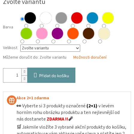
Zvolte variantu
cena:
Barva
Velikost
Můžeme doručit do:
Zvolte variantu
Možnosti doručení
Přidat do košíku
Akce 2+1 zdarma
👀
Vyberte si 3 produkty označené
(2+1)
v levém
horním rohu obrázku produktu a ten nejlevnější od
nás dostanete
ZDARMA !!
🧨
🛒
Jakmile vložíte 3 vybrané akční produkty do košíku,
automaticky se vám aktivuje vaše sleva a platíte jen 2