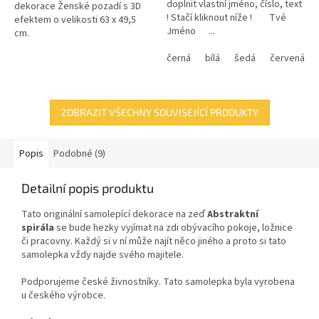
doplnit vlastní jméno, číslo, text
dekorace Ženské pozadí s 3D
! Stačí kliknout níže ! Tvé
efektem o velikosti 63 x 49,5
Jméno ...
cm.
černá
bílá
šedá
červená
ZOBRAZIT VŠECHNY SOUVISEJÍCÍ PRODUKTY
Popis
Podobné (9)
Detailní popis produktu
Tato originální samolepící dekorace
na zeď
Abstraktní
spirála
se bude hezky vyjímat na zdi obývacího pokoje, ložnice
či pracovny. Každý si v ní může najít něco jiného a proto si tato
samolepka vždy najde svého majitele.
Podporujeme české živnostníky. Tato samolepka byla vyrobena
u českého výrobce.