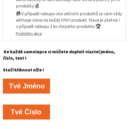
produkty
💰
🎁
V případě nákupu více akčních produktů se vám vždy
aktivuje sleva na každý třetí produkt. Sleva je platná i
v případě nákupu 3 ks stejného produktu
🏆
Podmínky akce
Ke každé samolepce si můžete doplnit vlastní jméno,
číslo, text !
Stačí kliknout níže !
Tvé Jméno
Tvé Číslo