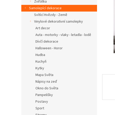
n
Zvířátka
e
Samolepící dekorace
l
Svítící Hvězdy - Země
Vinylové dekorativní samolepky
Art decor
Auta - motorky - vlaky - letadla - lodě
Dívčí dekorace
Halloween - Horor
Hudba
Kuchyň
Kytky
Mapa Světa
Nápisy na zeď
Okno do Světa
Pampelišky
Postavy
Sport