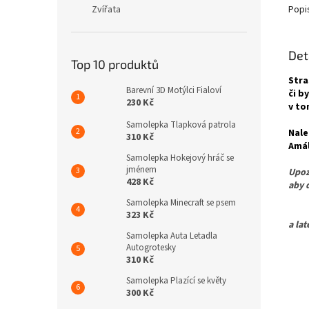
Zvířata
Popi
Det
Top 10 produktů
Stra
Barevní 3D Motýlci Fialoví
či b
230 Kč
v to
Samolepka Tlapková patrola
Nale
310 Kč
Amá
Samolepka Hokejový hráč se
jménem
Upoz
428 Kč
aby 
Samolepka Minecraft se psem
Pro 
323 Kč
a la
Samolepka Auta Letadla
Autogrotesky
310 Kč
Samolepka Plazící se květy
300 Kč