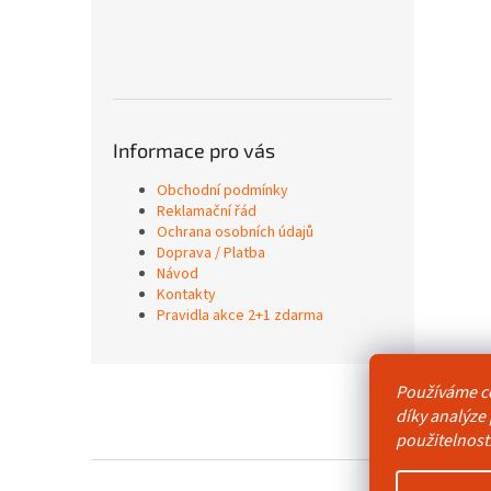
Informace pro vás
Obchodní podmínky
Reklamační řád
Ochrana osobních údajů
Doprava / Platba
Návod
Kontakty
Pravidla akce 2+1 zdarma
Z
Používáme c
á
Obchodní p
díky analýze
p
použitelnost
a
t