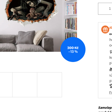
A

h
o
300 Kč
–13 %

k
p

v
p

P
Samolepí