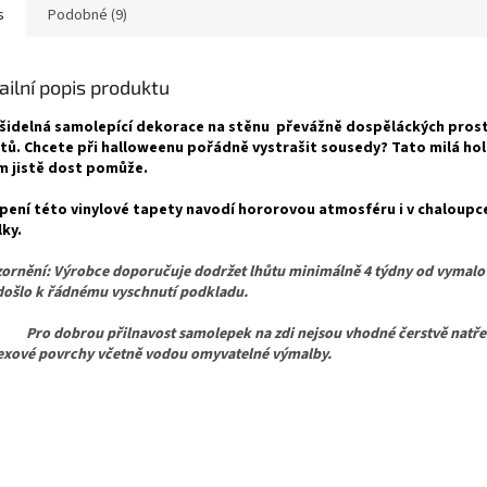
s
Podobné (9)
ailní popis produktu
šidelná samolepící dekorace na stěnu převážně dospěláckých pro
ytů. Chcete při halloweenu pořádně vystrašit sousedy? Tato milá ho
m jistě dost pomůže.
pení této vinylové tapety navodí hororovou atmosféru i v chaloupce
lky.
ornění: Výrobce doporučuje dodržet lhůtu minimálně 4 týdny od vymalo
došlo k řádnému vyschnutí podkladu.
dobrou přilnavost samolepek na zdi nejsou vhodné čerstvě natřen
texové povrchy včetně vodou omyvatelné výmalby.