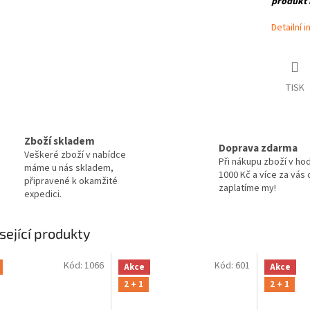
produkt 
Detailní 
TISK
Zboží skladem
Doprava zdarma
Veškeré zboží v nabídce
Při nákupu zboží v ho
máme u nás skladem,
1000 Kč a více za vás
připravené k okamžité
zaplatíme my!
expedici.
sející produkty
Kód:
1066
Kód:
601
Akce
Akce
2 + 1
2 + 1