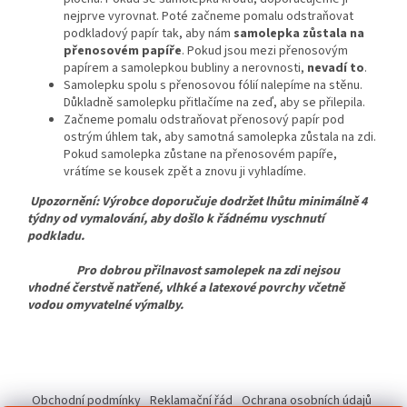
nejprve vyrovnat. Poté začneme pomalu odstraňovat
podkladový papír tak, aby nám
samolepka zůstala na
přenosovém papíře
. Pokud jsou mezi přenosovým
papírem a samolepkou bubliny a nerovnosti,
nevadí to
.
Samolepku spolu s přenosovou fólií nalepíme na stěnu.
Důkladně samolepku přitlačíme na zeď, aby se přilepila.
Začneme pomalu odstraňovat přenosový papír pod
ostrým úhlem tak, aby samotná samolepka zůstala na zdi.
Pokud samolepka zůstane na přenosovém papíře,
vrátíme se kousek zpět a znovu ji vyhladíme.
Upozornění: Výrobce doporučuje dodržet lhůtu minimálně 4
týdny od vymalování, aby došlo k řádnému vyschnutí
podkladu.
Pro dobrou přilnavost samolepek na zdi nejsou
vhodné čerstvě natřené, vlhké a latexové povrchy včetně
vodou omyvatelné výmalby.
Z
á
Obchodní podmínky
Reklamační řád
Ochrana osobních údajů