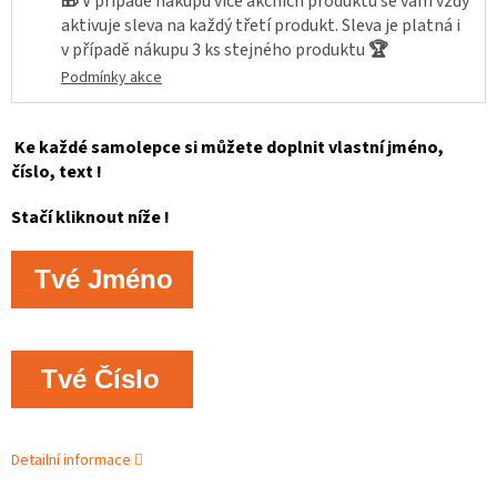
🎁
V případě nákupu více akčních produktů se vám vždy
aktivuje sleva na každý třetí produkt. Sleva je platná i
v případě nákupu 3 ks stejného produktu
🏆
Podmínky akce
Ke každé samolepce si můžete doplnit vlastní jméno,
číslo, text !
Stačí kliknout níže !
Tvé Jméno
Tvé Číslo
Detailní informace