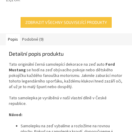
ZOBRAZIT VŠECHNY SOUVISEJÍCÍ PRODUKTY
Popis
Podobné (9)
Detailní popis produktu
Tato originální černá samolepící dekorace
na zeď
auto
Ford
Mustang
se hodí na zeď obývacího pokoje nebo dětského
pokojíčku každého fanouška motorismu. Jakmile zaburácí motor
tohoto legendárního sporťáku, každému klukovi hned zazáří oči,
ať už je to malý špunt nebo dospělý.
Tato samolepka je vyráběná v naší vlastní dílně v České
republice.
Návod:
Samolepku na zeď vybalíme a rozložíme na rovnou
plochu. Pokud se samolepka kroutí, doporučujeme ji