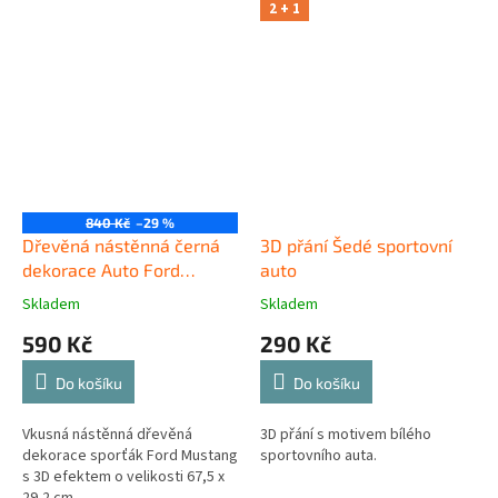
2 + 1
840 Kč
–29 %
Dřevěná nástěnná černá
3D přání Šedé sportovní
dekorace Auto Ford
auto
Mustang
Skladem
Skladem
590 Kč
290 Kč
Do košíku
Do košíku
Vkusná nástěnná dřevěná
3D přání s motivem bílého
dekorace sporťák Ford Mustang
sportovního auta.
s 3D efektem o velikosti 67,5 x
29,2 cm.