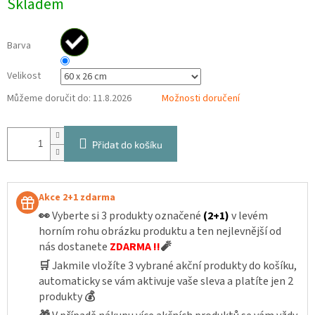
Skladem
cena:
Barva
Velikost
Můžeme doručit do:
11.8.2026
Možnosti doručení
Přidat do košíku
Akce 2+1 zdarma
👀
Vyberte si 3 produkty označené
(2+1)
v levém
horním rohu obrázku produktu a ten nejlevnější od
nás dostanete
ZDARMA !!
🧨
🛒
Jakmile vložíte 3 vybrané akční produkty do košíku,
automaticky se vám aktivuje vaše sleva a platíte jen 2
produkty
💰