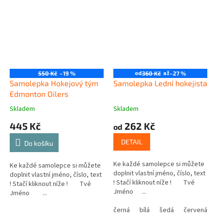
od
až
550 Kč
–19 %
360 Kč
–27 %
Samolepka Hokejový tým
Samolepka Lední hokejista
Edmonton Oilers
Skladem
Skladem
445 Kč
262 Kč
od
DETAIL
Do košíku
Ke každé samolepce si můžete
Ke každé samolepce si můžete
doplnit vlastní jméno, číslo, text
doplnit vlastní jméno, číslo, text
! Stačí kliknout níže ! Tvé
! Stačí kliknout níže ! Tvé
Jméno ...
Jméno ...
černá
bílá
šedá
červená