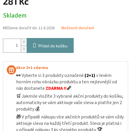
281 Kč
Měrná
Skladem
cena:
Můžeme doručit do:
11.8.2026
Možnosti doručení
Přidat do košíku
Akce 2+1 zdarma
👀
Vyberte si 3 produkty označené
(2+1)
v levém
horním rohu obrázku produktu a ten nejlevnější od
nás dostanete
ZDARMA !!
🧨
🛒
Jakmile vložíte 3 vybrané akční produkty do košíku,
automaticky se vám aktivuje vaše sleva a platíte jen 2
produkty
💰
🎁
V případě nákupu více akčních produktů se vám vždy
aktivuje sleva na každý třetí produkt. Sleva je platná i
v případě nákupu 3 ks stejného produktu
🏆