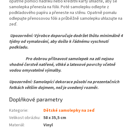
opatrně pomocí hadříku nebo kreditní karty uhlaďte, aby se
samolepka přenesla na fólii. Poté samolepku odlepte z
podkladového papíru a přeneste na stěnu. Opatrně pomalu
odlepujte přenosovou fólii a průběžně samolepku uhlazujte na
zeď.
Upozornění: Výrobce doporučuje dodržet lhůtu minimálně 4
týdny od vymalování, aby došlo k řádnému vyschnutí
podkladu.
Pro dobrou přilnavost samolepek na zdi nejsou
vhodné čerstvě natřené, vlhké a latexové povrchy včetně
vodou omyvatelné výmalby.
Upozornění: Samolepící dekorace působí na prezentačních
fotkách větším dojmem, než je uvedený rozměr.
Doplňkové parametry
Kategorie
:
Dětské samolepky na zeď
Velikost obrázku
:
58 x 35,5 cm
Materiál
:
Vinyl