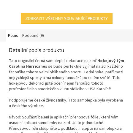
ZOBRAZIT VŠECHNY SOUVISEJÍCÍ PRODUKTY
Popis
Podobné (9)
Detailní popis produktu
Tato originální černá samolepící dekorace
na zeď
Hokejový tým
Carolina Hurricanes
se bude perfektně vyjímat na zdi každého
fanouška tohoto velmi oblíbeného sportu. Lední hokej patří mezi
nejrychlejší sporty a má miliony fanoušků po celém světě. Tuto
hokejovou dekoraci jistě ocení nejen fanoušci tohoto
profesionálního amerického klubu sídlícího v USA Karolíně.
Podporujeme české živnostníky. Tato samolepka byla vyrobena
u českého výrobce.
Návod: Součástí balení je aplikační přenosová fólie, která Vám
usnadní aplikaci samolepky na zeď. Je to jednoduché.
Přenosovou fólii sloupněte z podkladu, nalepte na samolepku a