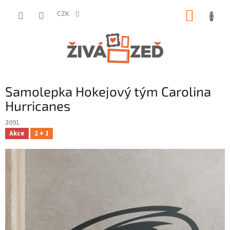
Přejít
NÁKUP
na
CZK
obsah
KOŠÍK
Samolepka Hokejový tým Carolina
Hurricanes
3091
Akce
2 + 1