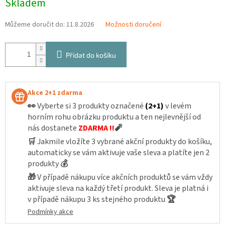
Skladem
cena:
Můžeme doručit do:
11.8.2026
Možnosti doručení
Přidat do košíku
Akce 2+1 zdarma
👀
Vyberte si 3 produkty označené
(2+1)
v levém
horním rohu obrázku produktu a ten nejlevnější od
nás dostanete
ZDARMA !!
🧨
🛒
Jakmile vložíte 3 vybrané akční produkty do košíku,
automaticky se vám aktivuje vaše sleva a platíte jen 2
produkty
💰
🎁
V případě nákupu více akčních produktů se vám vždy
aktivuje sleva na každý třetí produkt. Sleva je platná i
v případě nákupu 3 ks stejného produktu
🏆
Podmínky akce