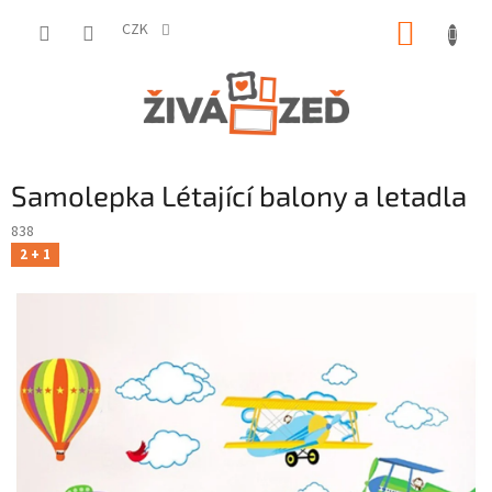
Přejít
NÁKUP
na
CZK
obsah
KOŠÍK
Samolepka Létající balony a letadla
838
2 + 1