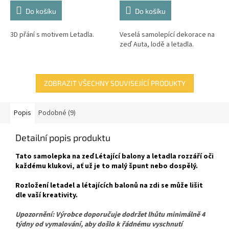
Do košíku
Do košíku
3D přání s motivem Letadla.
Veselá samolepící dekorace na
zeď Auta, lodě a letadla.
ZOBRAZIT VŠECHNY SOUVISEJÍCÍ PRODUKTY
Popis
Podobné (9)
Detailní popis produktu
Tato samolepka na zeď Létající balony a letadla rozzáří oči
každému klukovi, ať už je to malý špunt nebo dospělý.
Rozložení letadel a létajících balonů na zdi se může lišit
dle vaší kreativity.
Upozornění: Výrobce doporučuje dodržet lhůtu minimálně 4
týdny od vymalování, aby došlo k řádnému vyschnutí