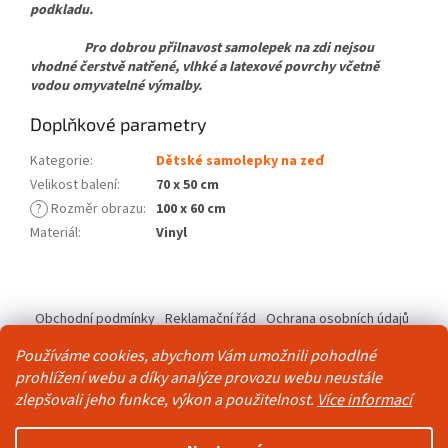
podkladu.
Pro dobrou přilnavost samolepek na zdi nejsou
vhodné čerstvě natřené, vlhké a latexové povrchy včetně
vodou omyvatelné výmalby.
Doplňkové parametry
Kategorie
:
Dětské samolepky na zeď
Velikost balení
:
70 x 50 cm
?
Rozměr obrazu
:
100 x 60 cm
Materiál
:
Vinyl
Z
á
Obchodní podmínky
Reklamační řád
Ochrana osobních údajů
p
Kontakty
Pravidla akce 2+1 zdarma
a
Používáme cookies, abychom Vám umožnili pohodlné
t
prohlížení webu a díky analýze provozu webu neustále
í
zlepšovali jeho funkce, výkon a použitelnost.
Více informací
Vytvořil Shoptet