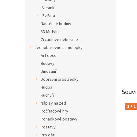
Stromy
Vesmír
Zvířata
Nástěnné hodiny
3D Motýlci
Zrcadlové dekorace
Jednobarevné samolepky
Art decor
Budovy
Dinosauři
Dopravní prostředky
Hudba
Souvi
Kuchyň
Nápisy na zeď
2 + 1
Počítačové hry
Pohádkové postavy
Postavy
Pro děti