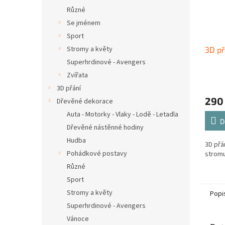
Různé
Se jménem
Sport
Stromy a květy
3D př
Superhrdinové - Avengers
Zvířata
3D přání
290
Dřevěné dekorace
Auta - Motorky - Vlaky - Lodě - Letadla
D
Dřevěné nástěnné hodiny
Hudba
3D přá
Pohádkové postavy
stromu
Různé
Sport
Stromy a květy
Popi
Superhrdinové - Avengers
Vánoce