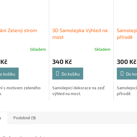
ání Zelený strom
3D Samolepka Výhled na
Samolepk
most
přírodě
Skladem
Skladem
 Kč
340 Kč
300 Kč
o košíku
Do košíku
Do ko
ní s motivem zeleného
Samolepicí dekorace na zeď
Samolepicí
.
výhled na most.
přírodě.
s
Podobné (9)