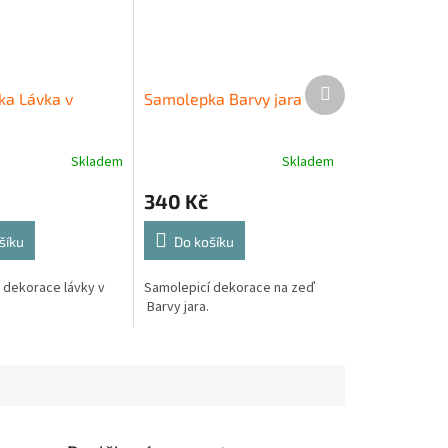
Další
a Lávka v
Samolepka Barvy jara
produkt
Skladem
Skladem
340 Kč
šíku
Do košíku
 dekorace lávky v
Samolepicí dekorace na zeď
Barvy jara.