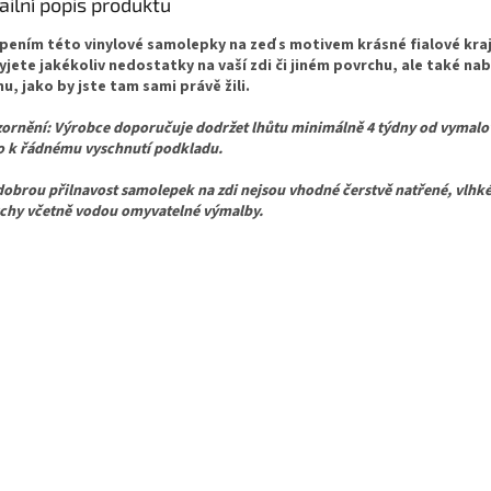
ailní popis produktu
pením této vinylové samolepky na zeď s motivem krásné fialové kraj
yjete jakékoliv nedostatky na vaší zdi či jiném povrchu, ale také n
u, jako by jste tam sami právě žili.
ornění: Výrobce doporučuje dodržet lhůtu minimálně 4 týdny od vymalo
o k řádnému vyschnutí podkladu.
dobrou přilnavost samolepek na zdi nejsou vhodné čerstvě natřené, vlhké
chy včetně vodou omyvatelné výmalby.