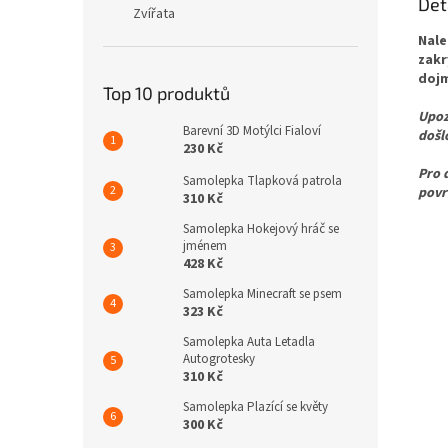
Det
Zvířata
Nale
zakr
dojm
Top 10 produktů
Upoz
Barevní 3D Motýlci Fialoví
došl
230 Kč
Pro 
Samolepka Tlapková patrola
povr
310 Kč
Samolepka Hokejový hráč se
jménem
428 Kč
Samolepka Minecraft se psem
323 Kč
Samolepka Auta Letadla
Autogrotesky
310 Kč
Samolepka Plazící se květy
300 Kč