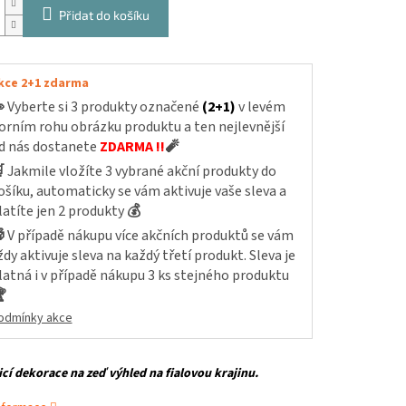
Přidat do košíku
kce 2+1 zdarma

Vyberte si 3 produkty označené
(2+1)
v levém
orním rohu obrázku produktu a ten nejlevnější
d nás dostanete
ZDARMA !!
🧨

Jakmile vložíte 3 vybrané akční produkty do
ošíku, automaticky se vám aktivuje vaše sleva a
latíte jen 2 produkty
💰

V případě nákupu více akčních produktů se vám
ždy aktivuje sleva na každý třetí produkt. Sleva je
latná i v případě nákupu 3 ks stejného produktu

odmínky akce
cí dekorace na zeď výhled na fialovou krajinu.