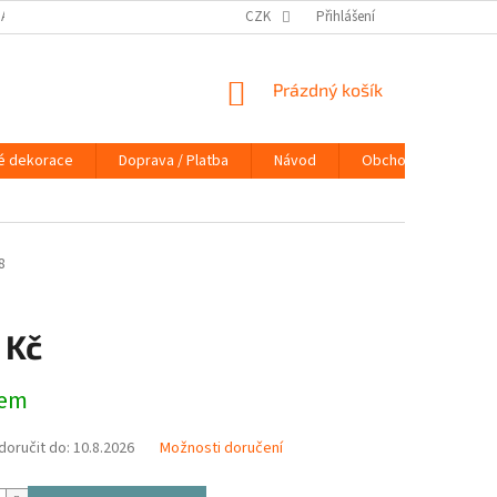
DAJŮ
DOPRAVA / PLATBA
NÁVOD
CZK
Přihlášení
KONTAKTY
PRAVIDLA 
NÁKUPNÍ
Prázdný košík
KOŠÍK
é dekorace
Doprava / Platba
Návod
Obchodní podmínky
8
 Kč
dem
oručit do:
10.8.2026
Možnosti doručení