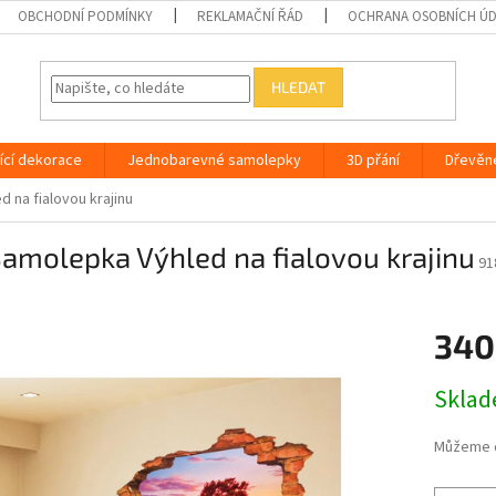
OBCHODNÍ PODMÍNKY
REKLAMAČNÍ ŘÁD
OCHRANA OSOBNÍCH Ú
HLEDAT
ící dekorace
Jednobarevné samolepky
3D přání
Dřevěn
 na fialovou krajinu
amolepka Výhled na fialovou krajinu
91
340
Měrná
Skla
cena:
Můžeme d