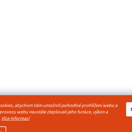
ookies, abychom Vám umožnili pohodlné prohlížení webu a
odmínky
Reklamační řád
Ochrana osobních údajů
Kontakty
Pravidla akc
 provozu webu neustále zlepšovali jeho funkce, výkon a
.
Více informací