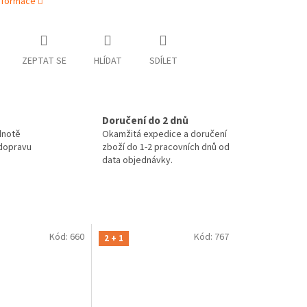
informace
ZEPTAT SE
HLÍDAT
SDÍLET
Doručení do 2 dnů
dnotě
Okamžitá expedice a doručení
 dopravu
zboží do 1-2 pracovních dnů od
data objednávky.
Kód:
660
Kód:
767
2 + 1