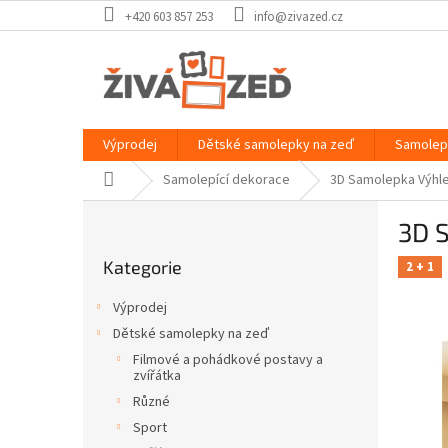
Přejít
+420 603 857 253
info@zivazed.cz
na
obsah
Výprodej
Dětské samolepky na zeď
Samolep
Domů
Samolepící dekorace
3D Samolepka Výhled
P
3D S
o
Přeskočit
s
Kategorie
kategorie
2 + 1
t
r
Výprodej
a
Dětské samolepky na zeď
n
Filmové a pohádkové postavy a
n
zvířátka
í
Různé
p
Sport
a