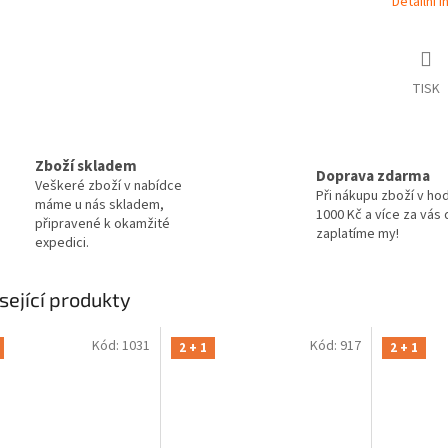
Detailní 
TISK
Zboží skladem
Doprava zdarma
Veškeré zboží v nabídce
Při nákupu zboží v ho
máme u nás skladem,
1000 Kč a více za vás
připravené k okamžité
zaplatíme my!
expedici.
sející produkty
Kód:
1031
Kód:
917
2 + 1
2 + 1