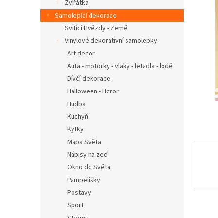
n
Zvířátka
e
Samolepící dekorace
l
Svítící Hvězdy - Země
Vinylové dekorativní samolepky
Art decor
Auta - motorky - vlaky - letadla - lodě
Dívčí dekorace
Halloween - Horor
Hudba
Kuchyň
Kytky
Mapa Světa
Nápisy na zeď
Okno do Světa
Pampelišky
Postavy
Sport