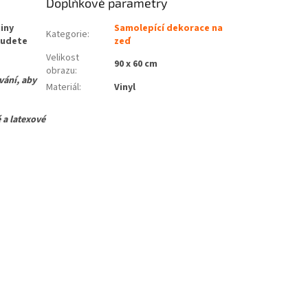
Doplňkové parametry
iny
Samolepící dekorace na
Kategorie
:
abudete
zeď
Velikost
90 x 60 cm
obrazu
:
vání, aby
Materiál
:
Vinyl
 a latexové