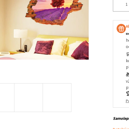
A

h
o

k
p

v
p

P
Samolepi