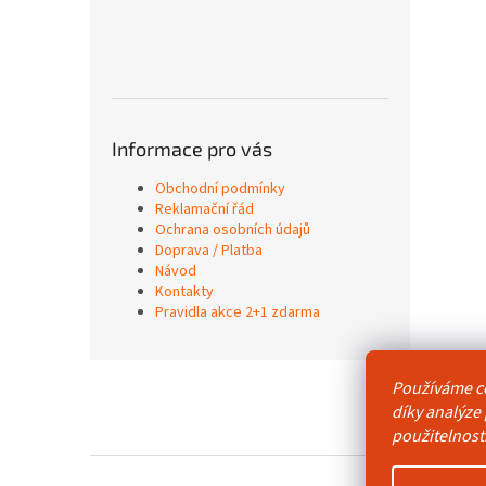
Informace pro vás
Obchodní podmínky
Reklamační řád
Ochrana osobních údajů
Doprava / Platba
Návod
Kontakty
Pravidla akce 2+1 zdarma
Z
Používáme c
á
Obchodní p
díky analýze
p
použitelnost
a
t