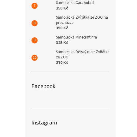
Samolepka Cars Auta II
250 Kč
Samolepka Zvířátka ze ZOO na
procházce
350 Kč
Samolepka Minecraft hra
325 Kč
Samolepka Dětský metr Zvířátka
ze ZOO
270 Kč
Facebook
Instagram