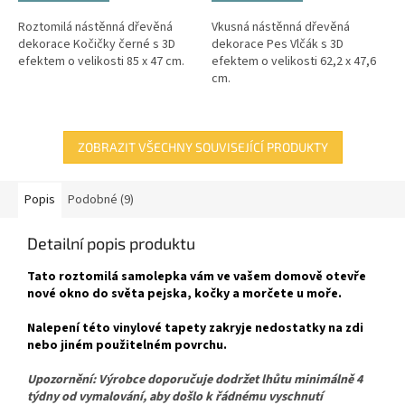
Roztomilá nástěnná dřevěná
Vkusná nástěnná dřevěná
dekorace Kočičky černé s 3D
dekorace Pes Vlčák s 3D
efektem o velikosti 85 x 47 cm.
efektem o velikosti 62,2 x 47,6
cm.
ZOBRAZIT VŠECHNY SOUVISEJÍCÍ PRODUKTY
Popis
Podobné (9)
Detailní popis produktu
Tato roztomilá samolepka vám ve vašem domově otevře
nové okno do světa pejska, kočky a morčete u moře.
Nalepení této vinylové tapety zakryje nedostatky na zdi
nebo jiném použitelném povrchu.
Upozornění: Výrobce doporučuje dodržet lhůtu minimálně 4
týdny od vymalování, aby došlo k řádnému vyschnutí