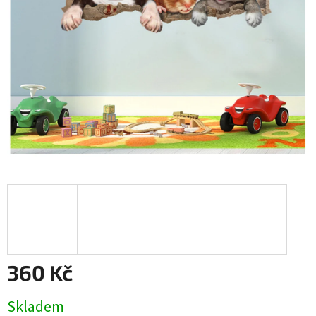
360 Kč
Měrná
Skladem
cena: