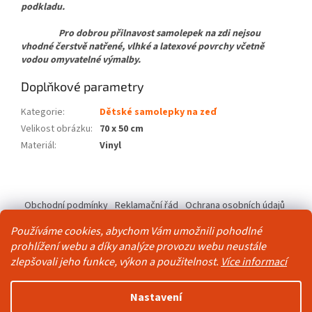
podkladu.
Pro dobrou přilnavost samolepek na zdi nejsou
vhodné čerstvě natřené, vlhké a latexové povrchy včetně
vodou omyvatelné výmalby.
Doplňkové parametry
Kategorie
:
Dětské samolepky na zeď
Velikost obrázku
:
70 x 50 cm
Materiál
:
Vinyl
Z
á
Obchodní podmínky
Reklamační řád
Ochrana osobních údajů
p
Kontakty
Pravidla akce 2+1 zdarma
a
Používáme cookies, abychom Vám umožnili pohodlné
t
prohlížení webu a díky analýze provozu webu neustále
í
zlepšovali jeho funkce, výkon a použitelnost.
Více informací
Vytvořil Shoptet
Nastavení