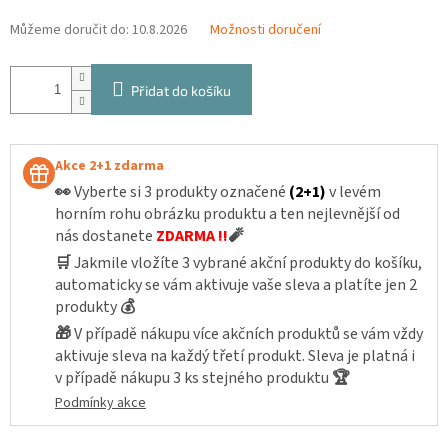
Můžeme doručit do:
10.8.2026
Možnosti doručení
Přidat do košíku
Akce 2+1 zdarma
👀
Vyberte si 3 produkty označené
(2+1)
v levém
horním rohu obrázku produktu a ten nejlevnější od
nás dostanete
ZDARMA !!
🧨
🛒
Jakmile vložíte 3 vybrané akční produkty do košíku,
automaticky se vám aktivuje vaše sleva a platíte jen 2
produkty
💰
🎁
V případě nákupu více akčních produktů se vám vždy
aktivuje sleva na každý třetí produkt. Sleva je platná i
v případě nákupu 3 ks stejného produktu
🏆
Podmínky akce