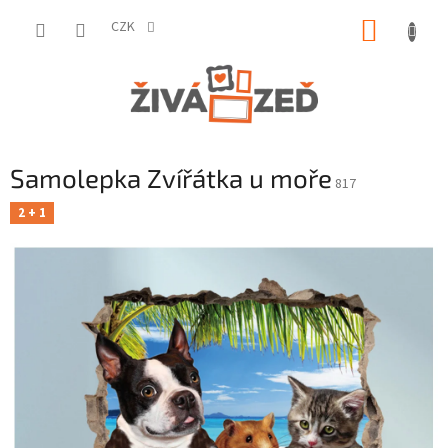
Přejít
NÁKUP
na
CZK
obsah
KOŠÍK
Samolepka Zvířátka u moře
817
2 + 1