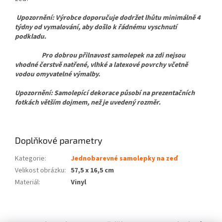
Upozornění: Výrobce doporučuje dodržet lhůtu minimálně 4
týdny od vymalování, aby došlo k řádnému vyschnutí
podkladu.
Pro dobrou přilnavost samolepek na zdi nejsou
vhodné čerstvě natřené, vlhké a latexové povrchy včetně
vodou omyvatelné výmalby.
Upozornění: Samolepící dekorace působí na prezentačních
fotkách větším dojmem, než je uvedený rozměr.
Doplňkové parametry
Kategorie
:
Jednobarevné samolepky na zeď
Velikost obrázku
:
57,5 x 16,5 cm
Materiál
:
Vinyl
Z
á