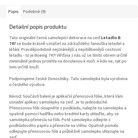
Popis
Podobné (9)
Detailní popis produktu
Tato originální černá samolepící dekorace
na zeď
Letadlo B
747
se bude krásně vznášet na zdi každého fanouška letadel a
létání. Pravděpodobně nejznámější a nejoblíbenější cestovní
letadlo - to je Boeing 747! Většina z nás už se tímto obrem určitě
minimálně jednou prolétla na dovolenou k moři. A kdo ne, tak po
tom určitě touží.
Podporujeme české živnostníky. Tato samolepka byla vyrobena
u českého výrobce.
Návod: Součástí balení je aplikační přenosová fólie, která Vám
usnadní aplikaci samolepky na zeď. Je to jednoduché.
Přenosovou fólii sloupněte z podkladu, nalepte na samolepku a
opatrně pomocí hadříku nebo kreditní karty uhlaďte, aby se
samolepka přenesla na fólii. Poté samolepku odlepte z
podkladového papíru a přeneste na stěnu. Opatrně pomalu
odlepujte přenosovou fólii a průběžně samolepku uhlazujte na
zeď.