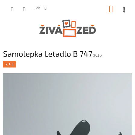
Přejít
NÁKUP
na
CZK
obsah
KOŠÍK
Samolepka Letadlo B 747
3016
2 + 1