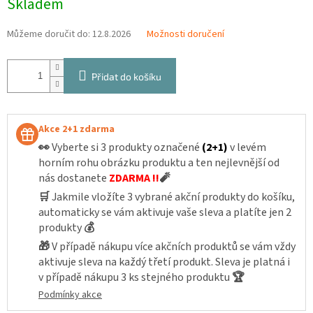
Skladem
cena:
Můžeme doručit do:
12.8.2026
Možnosti doručení
Přidat do košíku
Akce 2+1 zdarma
👀
Vyberte si 3 produkty označené
(2+1)
v levém
horním rohu obrázku produktu a ten nejlevnější od
nás dostanete
ZDARMA !!
🧨
🛒
Jakmile vložíte 3 vybrané akční produkty do košíku,
automaticky se vám aktivuje vaše sleva a platíte jen 2
produkty
💰
🎁
V případě nákupu více akčních produktů se vám vždy
aktivuje sleva na každý třetí produkt. Sleva je platná i
v případě nákupu 3 ks stejného produktu
🏆
Podmínky akce