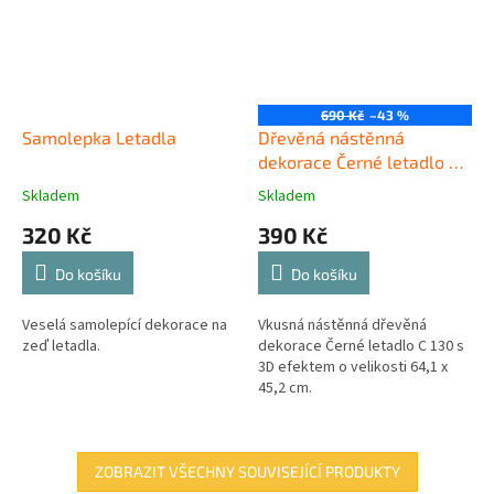
690 Kč
–43 %
Samolepka Letadla
Dřevěná nástěnná
dekorace Černé letadlo C
130
Skladem
Skladem
320 Kč
390 Kč
Do košíku
Do košíku
Veselá samolepící dekorace na
Vkusná nástěnná dřevěná
zeď letadla.
dekorace Černé letadlo C 130 s
3D efektem o velikosti 64,1 x
45,2 cm.
ZOBRAZIT VŠECHNY SOUVISEJÍCÍ PRODUKTY