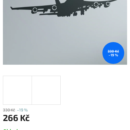
330 Kč
–19 %
330 Kč
–19 %
266 Kč
Měrná