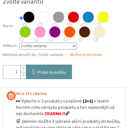
Zvolte variantu
cena:
Barva
Velikost
Můžeme doručit do:
Zvolte variantu
Možnosti doručení
Přidat do košíku
Akce 2+1 zdarma
👀
Vyberte si 3 produkty označené
(2+1)
v levém
horním rohu obrázku produktu a ten nejlevnější od
nás dostanete
ZDARMA !!
🧨
🛒
Jakmile vložíte 3 vybrané akční produkty do košíku,
automaticky se vám aktivuje vaše sleva a platíte jen 2