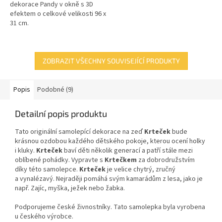
dekorace Pandy v okně s 3D
efektem o celkové velikosti 96 x
31 cm.
ZOBRAZIT VŠECHNY SOUVISEJÍCÍ PRODUKTY
Popis
Podobné (9)
Detailní popis produktu
Tato originální samolepící dekorace na zeď
Krteček
bude
krásnou ozdobou každého dětského pokoje, kterou ocení holky
i kluky.
Krteček
baví děti několik generací a patří stále mezi
oblíbené pohádky. Vypravte s
Krtečkem
za dobrodružstvím
díky této samolepce.
Krteček
je velice chytrý, zručný
a vynalézavý. Nejraději pomáhá svým kamarádům z lesa, jako je
např. Zajíc, myška, ježek nebo žabka.
Podporujeme české živnostníky. Tato samolepka byla vyrobena
u českého výrobce.