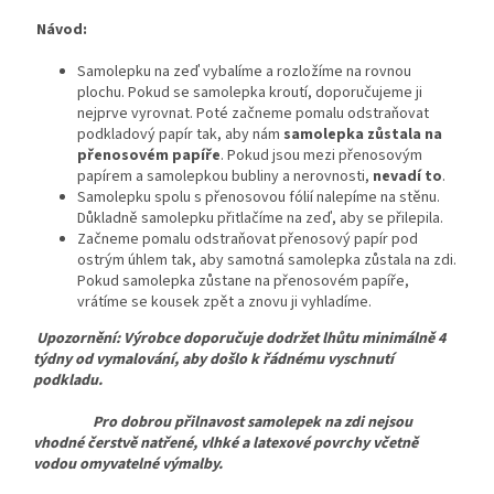
Návod:
Samolepku na zeď vybalíme a rozložíme na rovnou
plochu. Pokud se samolepka kroutí, doporučujeme ji
nejprve vyrovnat. Poté začneme pomalu odstraňovat
podkladový papír tak, aby nám
samolepka zůstala na
přenosovém papíře
. Pokud jsou mezi přenosovým
papírem a samolepkou bubliny a nerovnosti,
nevadí to
.
Samolepku spolu s přenosovou fólií nalepíme na stěnu.
Důkladně samolepku přitlačíme na zeď, aby se přilepila.
Začneme pomalu odstraňovat přenosový papír pod
ostrým úhlem tak, aby samotná samolepka zůstala na zdi.
Pokud samolepka zůstane na přenosovém papíře,
vrátíme se kousek zpět a znovu ji vyhladíme.
Upozornění: Výrobce doporučuje dodržet lhůtu minimálně 4
týdny od vymalování, aby došlo k řádnému vyschnutí
podkladu.
Pro dobrou přilnavost samolepek na zdi nejsou
vhodné čerstvě natřené, vlhké a latexové povrchy včetně
vodou omyvatelné výmalby.