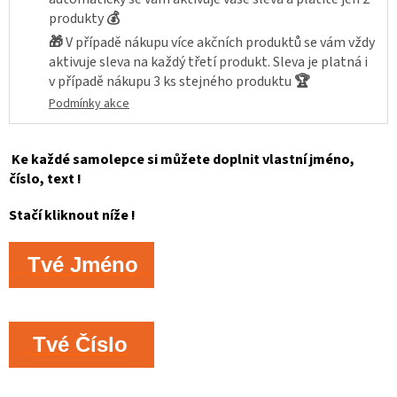
produkty
💰
🎁
V případě nákupu více akčních produktů se vám vždy
aktivuje sleva na každý třetí produkt. Sleva je platná i
v případě nákupu 3 ks stejného produktu
🏆
Podmínky akce
Ke každé samolepce si můžete doplnit vlastní jméno,
číslo, text !
Stačí kliknout níže !
Tvé Jméno
Tvé Číslo