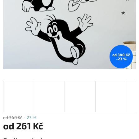
od 340 Kč
–23 %
od 340 Kč
–23 %
od
261 Kč
Měrná