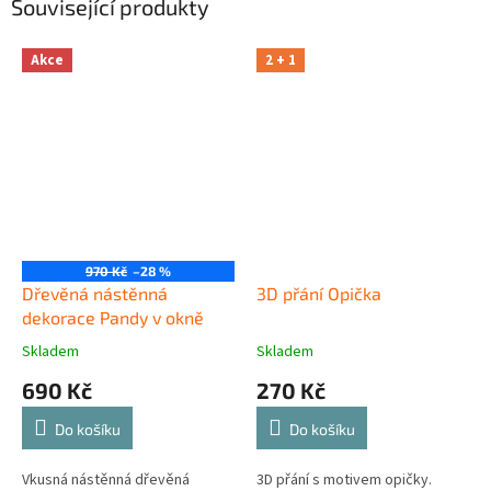
Související produkty
Akce
2 + 1
970 Kč
–28 %
Dřevěná nástěnná
3D přání Opička
dekorace Pandy v okně
Skladem
Skladem
690 Kč
270 Kč
Do košíku
Do košíku
Vkusná nástěnná dřevěná
3D přání s motivem opičky.