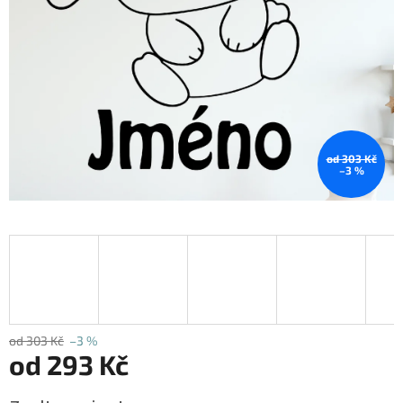
od 303 Kč
–3 %
od 303 Kč
–3 %
od
293 Kč
Měrná