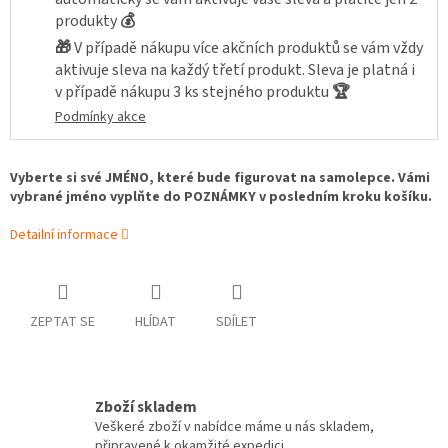
produkty
💰
🎁
V případě nákupu více akčních produktů se vám vždy
aktivuje sleva na každý třetí produkt. Sleva je platná i
v případě nákupu 3 ks stejného produktu
🏆
Podmínky akce
Vyberte si své JMÉNO, které bude figurovat na samolepce. Vámi
vybrané jméno vyplňte do POZNÁMKY v posledním kroku košíku.
Detailní informace
ZEPTAT SE
HLÍDAT
SDÍLET
Zboží skladem
Veškeré zboží v nabídce máme u nás skladem,
připravené k okamžité expedici.