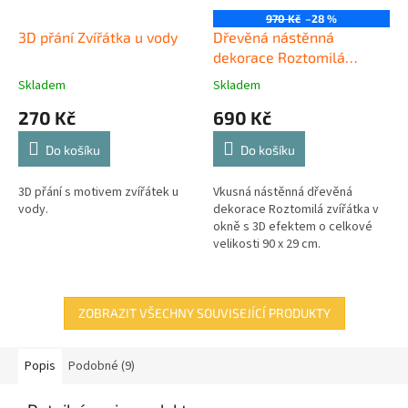
970 Kč
–28 %
3D přání Zvířátka u vody
Dřevěná nástěnná
dekorace Roztomilá
zvířátka v okně
Skladem
Skladem
270 Kč
690 Kč
Do košíku
Do košíku
3D přání s motivem zvířátek u
Vkusná nástěnná dřevěná
vody.
dekorace Roztomilá zvířátka v
okně s 3D efektem o celkové
velikosti 90 x 29 cm.
ZOBRAZIT VŠECHNY SOUVISEJÍCÍ PRODUKTY
Popis
Podobné (9)