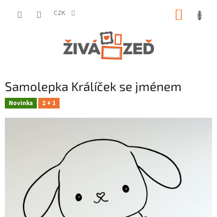
Přejít
NÁKUP
na
CZK
obsah
KOŠÍK
Samolepka Králíček se jménem
Novinka
2 + 1