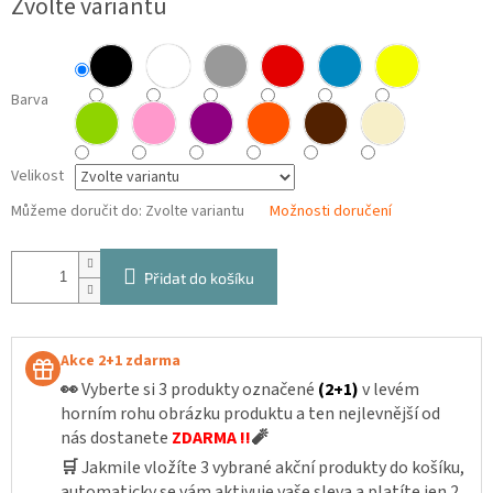
Zvolte variantu
cena:
Barva
Velikost
Můžeme doručit do:
Zvolte variantu
Možnosti doručení
Přidat do košíku
Akce 2+1 zdarma
👀
Vyberte si 3 produkty označené
(2+1)
v levém
horním rohu obrázku produktu a ten nejlevnější od
nás dostanete
ZDARMA !!
🧨
🛒
Jakmile vložíte 3 vybrané akční produkty do košíku,
automaticky se vám aktivuje vaše sleva a platíte jen 2