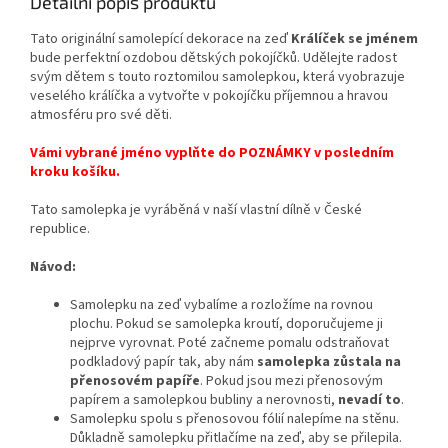
Detailní popis produktu
Tato originální samolepící dekorace
na zeď
Králíček se jménem
bude perfektní ozdobou dětských pokojíčků. Udělejte radost
svým dětem s touto roztomilou samolepkou, která vyobrazuje
veselého králíčka a vytvořte v pokojíčku příjemnou a hravou
atmosféru pro své děti.
Vámi vybrané jméno vyplňte do POZNÁMKY v posledním
kroku košíku.
Tato samolepka je vyráběná v naší vlastní dílně v České
republice.
Návod:
Samolepku na zeď vybalíme a rozložíme na rovnou
plochu. Pokud se samolepka kroutí, doporučujeme ji
nejprve vyrovnat. Poté začneme pomalu odstraňovat
podkladový papír tak, aby nám
samolepka zůstala na
přenosovém papíře
. Pokud jsou mezi přenosovým
papírem a samolepkou bubliny a nerovnosti,
nevadí to
.
Samolepku spolu s přenosovou fólií nalepíme na stěnu.
Důkladně samolepku přitlačíme na zeď, aby se přilepila.