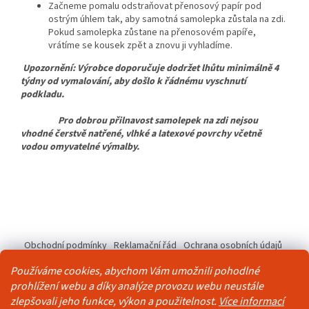
Začneme pomalu odstraňovat přenosový papír pod
ostrým úhlem tak, aby samotná samolepka zůstala na zdi.
Pokud samolepka zůstane na přenosovém papíře,
vrátíme se kousek zpět a znovu ji vyhladíme.
Upozornění: Výrobce doporučuje dodržet lhůtu minimálně 4
týdny od vymalování, aby došlo k řádnému vyschnutí
podkladu.
Pro dobrou přilnavost samolepek na zdi nejsou
vhodné čerstvě natřené, vlhké a latexové povrchy včetně
vodou omyvatelné výmalby.
Z
á
Obchodní podmínky
Reklamační řád
Ochrana osobních údajů
p
Kontakty
Pravidla akce 2+1 zdarma
a
Používáme cookies, abychom Vám umožnili pohodlné
t
prohlížení webu a díky analýze provozu webu neustále
í
zlepšovali jeho funkce, výkon a použitelnost.
Více informací