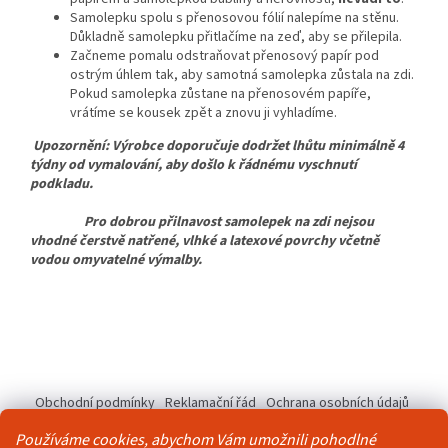
Samolepku spolu s přenosovou fólií nalepíme na stěnu.
Důkladně samolepku přitlačíme na zeď, aby se přilepila.
Začneme pomalu odstraňovat přenosový papír pod
ostrým úhlem tak, aby samotná samolepka zůstala na zdi.
Pokud samolepka zůstane na přenosovém papíře,
vrátíme se kousek zpět a znovu ji vyhladíme.
Upozornění: Výrobce doporučuje dodržet lhůtu minimálně 4
týdny od vymalování, aby došlo k řádnému vyschnutí
podkladu.
Pro dobrou přilnavost samolepek na zdi nejsou
vhodné čerstvě natřené, vlhké a latexové povrchy včetně
vodou omyvatelné výmalby.
Z
á
Obchodní podmínky
Reklamační řád
Ochrana osobních údajů
p
Kontakty
Pravidla akce 2+1 zdarma
a
Používáme cookies, abychom Vám umožnili pohodlné