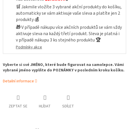
🛒
Jakmile vložíte 3 vybrané akční produkty do košíku,
automaticky se vám aktivuje vaše sleva a platíte jen 2
produkty
💰
🎁
V případě nákupu více akčních produktů se vám vždy
aktivuje sleva na každý třetí produkt. Sleva je platná i
v případě nákupu 3 ks stejného produktu
🏆
Podmínky akce
Vyberte si své JMÉNO, které bude figurovat na samolepce. Vámi
vybrané jméno vyplňte do POZNÁMKY v posledním kroku košíku.
Detailní informace
ZEPTAT SE
HLÍDAT
SDÍLET