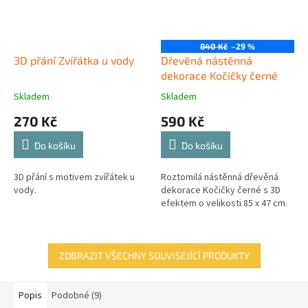
840 Kč
–29 %
3D přání Zvířátka u vody
Dřevěná nástěnná
dekorace Kočičky černé
Skladem
Skladem
270 Kč
590 Kč
Do košíku
Do košíku
3D přání s motivem zvířátek u
Roztomilá nástěnná dřevěná
vody.
dekorace Kočičky černé s 3D
efektem o velikosti 85 x 47 cm.
ZOBRAZIT VŠECHNY SOUVISEJÍCÍ PRODUKTY
Popis
Podobné (9)