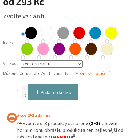
od
293 Kč
Měrná
Zvolte variantu
cena:
Barva
Velikost
Můžeme doručit do:
Zvolte variantu
Možnosti doručení
Přidat do košíku
Akce 2+1 zdarma
👀
Vyberte si 3 produkty označené
(2+1)
v levém
horním rohu obrázku produktu a ten nejlevnější od
nás dostanete
ZDARMA !!
🧨