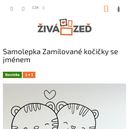
Přejít
NÁKUP
na
CZK
obsah
KOŠÍK
Samolepka Zamilované kočičky se
jménem
Novinka
2 + 1