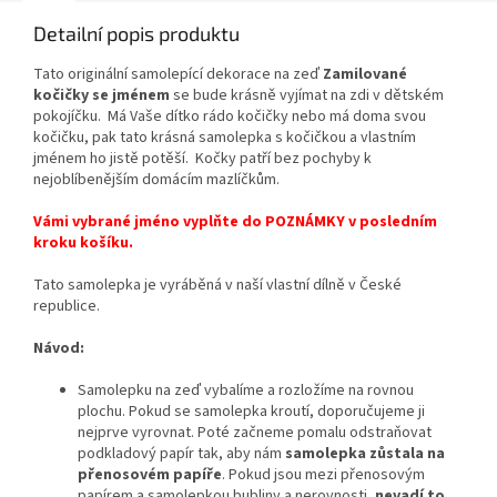
Detailní popis produktu
Tato originální samolepící dekorace
na zeď
Zamilované
kočičky se jménem
se bude krásně vyjímat na zdi v dětském
pokojíčku. Má Vaše dítko rádo kočičky nebo má doma svou
kočičku, pak tato krásná samolepka s kočičkou a vlastním
jménem ho jistě potěší. Kočky patří bez pochyby k
nejoblíbenějším domácím mazlíčkům.
Vámi vybrané jméno vyplňte do POZNÁMKY v posledním
kroku košíku.
Tato samolepka je vyráběná v naší vlastní dílně v České
republice.
Návod:
Samolepku na zeď vybalíme a rozložíme na rovnou
plochu. Pokud se samolepka kroutí, doporučujeme ji
nejprve vyrovnat. Poté začneme pomalu odstraňovat
podkladový papír tak, aby nám
samolepka zůstala na
přenosovém papíře
. Pokud jsou mezi přenosovým
papírem a samolepkou bubliny a nerovnosti,
nevadí to
.