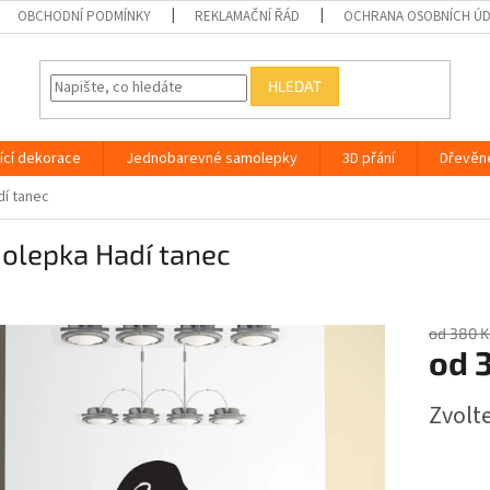
OBCHODNÍ PODMÍNKY
REKLAMAČNÍ ŘÁD
OCHRANA OSOBNÍCH Ú
HLEDAT
ící dekorace
Jednobarevné samolepky
3D přání
Dřevěn
í tanec
olepka Hadí tanec
od 380 K
od
Měrná
Zvolt
cena: