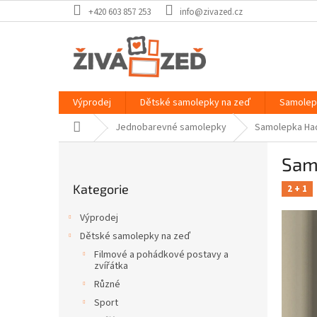
Přejít
+420 603 857 253
info@zivazed.cz
na
obsah
Výprodej
Dětské samolepky na zeď
Samolep
Domů
Jednobarevné samolepky
Samolepka Had
P
Sam
o
Přeskočit
s
Kategorie
kategorie
2 + 1
t
r
Výprodej
a
Dětské samolepky na zeď
n
Filmové a pohádkové postavy a
n
zvířátka
í
Různé
p
Sport
a