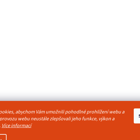
ookies, abychom Vám umožnili pohodlné prohlížení webu a
odmínky
Reklamační řád
Ochrana osobních údajů
Kontakty
Pravidla akc
 provozu webu neustále zlepšovali jeho funkce, výkon a
.
Více informací