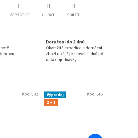
ZEPTAT SE
HLÍDAT
SDÍLET
Doručení do 2 dnů
dnotě
Okamžitá expedice a doručení
 dopravu
zboží do 1-2 pracovních dnů od
data objednávky.
Kód:
802
Kód:
615
Výprodej
2 + 1