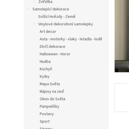
n
Zvířátka
e
Samolepící dekorace
l
Svítící Hvězdy - Země
Vinylové dekorativní samolepky
Art decor
Auta - motorky - vlaky - letadla - lodě
Dívčí dekorace
Halloween - Horor
Hudba
Kuchyň
Kytky
Mapa Světa
Nápisy na zeď
Okno do Světa
Pampelišky
Postavy
Sport