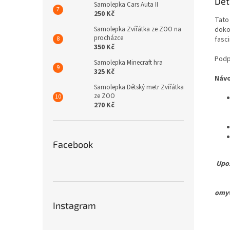
Det
Samolepka Cars Auta II
250 Kč
Tato
Samolepka Zvířátka ze ZOO na
dokon
procházce
fasc
350 Kč
Podp
Samolepka Minecraft hra
325 Kč
Náv
Samolepka Dětský metr Zvířátka
ze ZOO
270 Kč
Facebook
Upoz
Pro 
omyv
Instagram