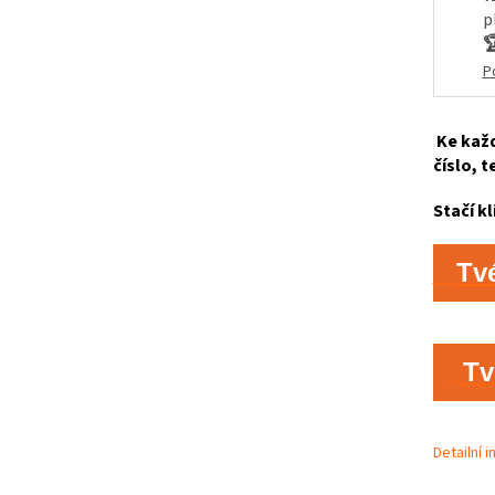
p

P
Ke každ
číslo, t
Stačí kl
Tv
Tv
Detailní 