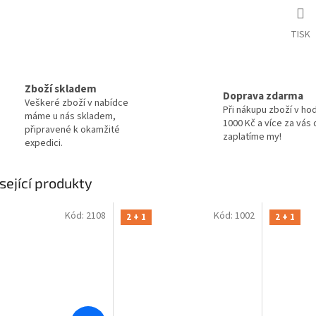
TISK
Zboží skladem
Doprava zdarma
Veškeré zboží v nabídce
Při nákupu zboží v ho
máme u nás skladem,
1000 Kč a více za vás
připravené k okamžité
zaplatíme my!
expedici.
sející produkty
Kód:
2108
Kód:
1002
2 + 1
2 + 1