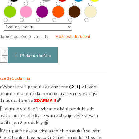
oručit do:
Zvolte variantu
Možnosti doručení
Přidat do košíku
kce 2+1 zdarma

Vyberte si 3 produkty označené
(2+1)
v levém
orním rohu obrázku produktu a ten nejlevnější
d nás dostanete
ZDARMA !!
🧨

Jakmile vložíte 3 vybrané akční produkty do
ošíku, automaticky se vám aktivuje vaše sleva a
latíte jen 2 produkty
💰

V případě nákupu více akčních produktů se vám
ždy aktivuje sleva na každý třetí produkt. Sleva je