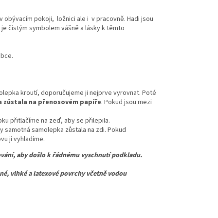
v obývacím pokoji, ložnici ale i v pracovně.
Hadi jsou
je čistým symbolem vášně a lásky k těmto
obce.
lepka kroutí, doporučujeme ji nejprve vyrovnat. Poté
 zůstala na přenosovém papíře
. Pokud jsou mezi
u přitlačíme na zeď, aby se přilepila.
y samotná samolepka zůstala na zdi. Pokud
u ji vyhladíme.
vání, aby došlo k řádnému vyschnutí podkladu.
 vlhké a latexové povrchy včetně vodou