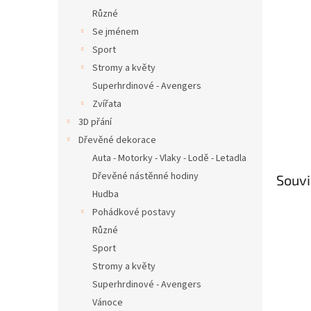
Různé
Se jménem
Sport
Stromy a květy
Superhrdinové - Avengers
Zvířata
3D přání
Dřevěné dekorace
Auta - Motorky - Vlaky - Lodě - Letadla
Dřevěné nástěnné hodiny
Souvi
Hudba
Pohádkové postavy
Různé
Sport
Stromy a květy
Superhrdinové - Avengers
Vánoce