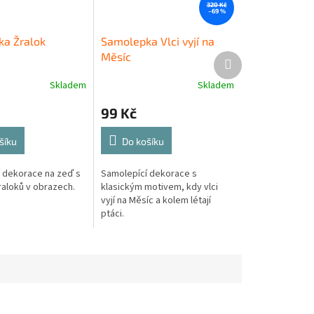
320 Kč
–69 %
a Žralok
Samolepka Vlci vyjí na
Měsíc
Další
produkt
Skladem
Skladem
99 Kč
šíku
Do košíku
 dekorace na zeď s
Samolepící dekorace s
aloků v obrazech.
klasickým motivem, kdy vlci
vyjí na Měsíc a kolem létají
ptáci.