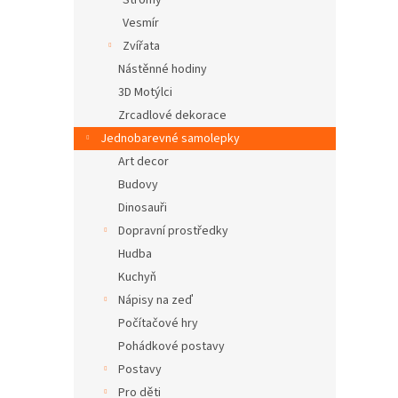
Stromy
Vesmír
Zvířata
Nástěnné hodiny
3D Motýlci
Zrcadlové dekorace
Jednobarevné samolepky
Art decor
Budovy
Dinosauři
Dopravní prostředky
Hudba
Kuchyň
Nápisy na zeď
Počítačové hry
Pohádkové postavy
Postavy
Pro děti