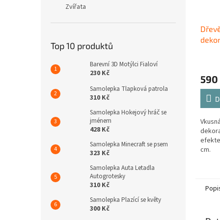
Zvířata
Dřev
dekor
Top 10 produktů
dřev
Barevní 3D Motýlci Fialoví
230 Kč
590
Samolepka Tlapková patrola
310 Kč
D
Samolepka Hokejový hráč se
jménem
Vkusná
428 Kč
dekora
efekte
Samolepka Minecraft se psem
cm.
323 Kč
Samolepka Auta Letadla
Autogrotesky
310 Kč
Popi
Samolepka Plazící se květy
300 Kč