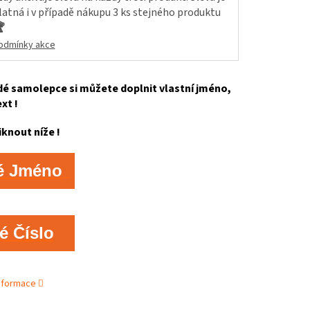
latná i v případě nákupu 3 ks stejného produktu

odmínky akce
é samolepce si můžete doplnit vlastní jméno,
ext !
iknout níže !
é Jméno
é Číslo
informace