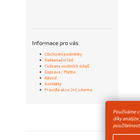
Informace pro vás
Obchodní podmínky
Reklamační řád
Ochrana osobních údajů
Doprava / Platba
Návod
Kontakty
Pravidla akce 2+1 zdarma
Z
Používáme c
á
Obchodní p
díky analýze
p
použitelnost
a
t