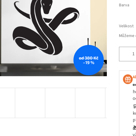
Barva
Velikost
Můžeme d
od 380 Kč
–19 %
A

h
o

k
p

v