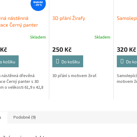
840 Kč
–29 %
ěná nástěnná
3D přání Žirafy
Samolepk
ace Černý panter
o
Skladem
Skladem
 Kč
250 Kč
320 Kč
o košíku
Do košíku
Do ko
 nástěnná dřevěná
3D přání s motivem žiraf.
Samolepící
ce Černý panter s 3D
motivem žr
m o velikosti 61,9 x 42,8
s
Podobné (9)