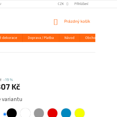
DAJŮ
DOPRAVA / PLATBA
NÁVOD
CZK
Přihlášení
KONTAKTY
PRAVIDLA 
NÁKUPNÍ
Prázdný košík
KOŠÍK
é dekorace
Doprava / Platba
Návod
Obchodní podmínky
č
–19 %
307 Kč
e variantu