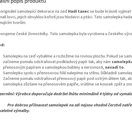
ailní popis produktu
 originální samolepící dekorace
na zeď
Hadí tanec
se bude krásně vyjímat 
alí lovci
, jejich obvyklou kořistí
jsou hlodavci
a ptáci
.
Tato samolepka hada 
inujícím tvorům.
orujeme české živnostníky. Tato samolepka byla vyrobena u českého výr
od:
Samolepku na zeď vybalíme a rozložíme na rovnou plochu. Pokud se samo
začneme pomalu odstraňovat podkladový papír tak, aby nám
samolepka
přenosovým papírem a samolepkou bubliny a nerovnosti,
nevadí to
.
Samolepku spolu s přenosovou fólií nalepíme na stěnu. Důkladně samolepk
Začneme pomalu odstraňovat přenosový papír pod ostrým úhlem tak, ab
samolepka zůstane na přenosovém papíře, vrátíme se kousek zpět a znov
ornění: Výrobce doporučuje dodržet lhůtu minimálně 4 týdny od vymalo
dobrou přilnavost samolepek na zdi nejsou vhodné čerstvě natřené,
atelné výmalby.