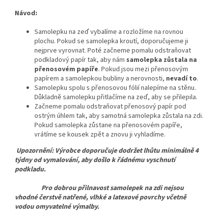
Návod:
Samolepku na zeď vybalíme a rozložíme na rovnou
plochu. Pokud se samolepka kroutí, doporučujeme ji
nejprve vyrovnat. Poté začneme pomalu odstraňovat
podkladový papír tak, aby nám
samolepka zůstala na
přenosovém papíře
. Pokud jsou mezi přenosovým
papírem a samolepkou bubliny a nerovnosti,
nevadí to
.
Samolepku spolu s přenosovou fólií nalepíme na stěnu.
Důkladně samolepku přitlačíme na zeď, aby se přilepila.
Začneme pomalu odstraňovat přenosový papír pod
ostrým úhlem tak, aby samotná samolepka zůstala na zdi.
Pokud samolepka zůstane na přenosovém papíře,
vrátíme se kousek zpět a znovu ji vyhladíme.
Upozornění: Výrobce doporučuje dodržet lhůtu minimálně 4
týdny od vymalování, aby došlo k řádnému vyschnutí
podkladu.
Pro dobrou přilnavost samolepek na zdi nejsou
vhodné čerstvě natřené, vlhké a latexové povrchy včetně
vodou omyvatelné výmalby.