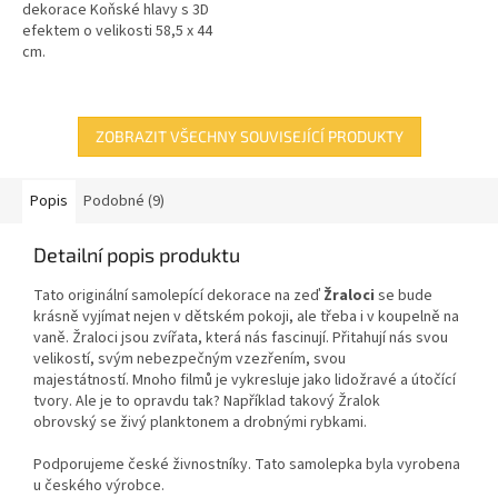
dekorace Koňské hlavy s 3D
efektem o velikosti 58,5 x 44
cm.
ZOBRAZIT VŠECHNY SOUVISEJÍCÍ PRODUKTY
Popis
Podobné (9)
Detailní popis produktu
Tato originální samolepící dekorace
na zeď
Žraloci
se bude
krásně vyjímat nejen v dětském pokoji, ale třeba i v koupelně na
vaně.
Žraloci jsou zvířata, která nás fascinují. Přitahují nás svou
velikostí, svým nebezpečným vzezřením, svou
majestátností. Mnoho filmů je vykresluje jako lidožravé a útočící
tvory. Ale je to opravdu tak? Například takový Žralok
obrovský se živý planktonem a drobnými rybkami.
Podporujeme české živnostníky. Tato samolepka byla vyrobena
u českého výrobce.