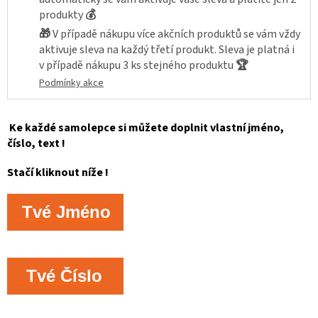
produkty
💰
🎁
V případě nákupu více akčních produktů se vám vždy
aktivuje sleva na každý třetí produkt. Sleva je platná i
v případě nákupu 3 ks stejného produktu
🏆
Podmínky akce
Ke každé samolepce si můžete doplnit vlastní jméno,
číslo, text !
Stačí kliknout níže !
Tvé Jméno
Tvé Číslo