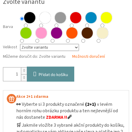
Zvolte variantu
cena:
Barva
Velikost
Můžeme doručit do:
Zvolte variantu
Možnosti doručení
Přidat do košíku
Akce 2+1 zdarma
👀
Vyberte si 3 produkty označené
(2+1)
v levém
horním rohu obrázku produktu a ten nejlevnější od
nás dostanete
ZDARMA !!
🧨
🛒
Jakmile vložíte 3 vybrané akční produkty do košíku,
automaticky se vám aktivuje vaše sleva a platíte jen 2