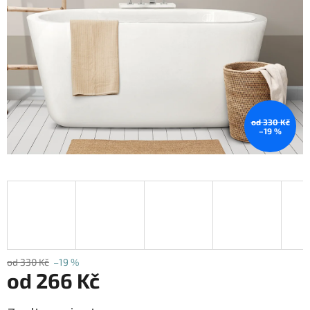
od 330 Kč
–19 %
od 330 Kč
–19 %
od
266 Kč
Měrná