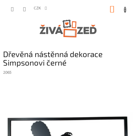
Přejít
NÁKUP
na
CZK
obsah
KOŠÍK
Dřevěná nástěnná dekorace
Simpsonovi černé
2065