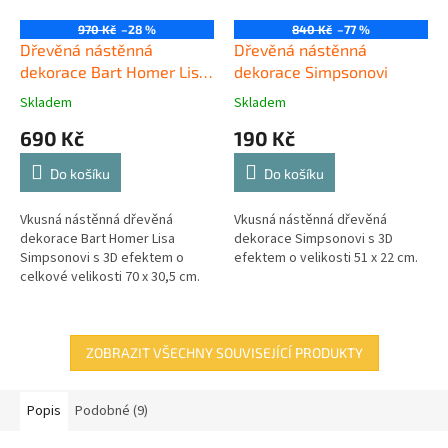
970 Kč
–28 %
840 Kč
–77 %
Dřevěná nástěnná
Dřevěná nástěnná
dekorace Bart Homer Lisa
dekorace Simpsonovi
Simpsonovi
Skladem
Skladem
690 Kč
190 Kč
Do košíku
Do košíku
Vkusná nástěnná dřevěná
Vkusná nástěnná dřevěná
dekorace Bart Homer Lisa
dekorace Simpsonovi s 3D
Simpsonovi s 3D efektem o
efektem o velikosti 51 x 22 cm.
celkové velikosti 70 x 30,5 cm.
ZOBRAZIT VŠECHNY SOUVISEJÍCÍ PRODUKTY
Popis
Podobné (9)