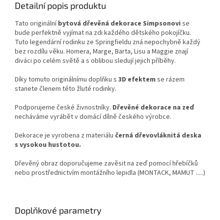
Detailní popis produktu
Tato originální
bytová dřevěná dekorace Simpsonovi
se
bude perfektně vyjímat na zdi každého dětského pokojíčku.
Tuto legendární rodinku ze Springfieldu zná nepochybně každý
bez rozdílu věku.
Homera, Marge, Barta, Lisu a Maggie znají
diváci po celém světě a s oblibou sledují jejich příběhy.
Díky tomuto originálnímu doplňku s
3D efektem
se rázem
stanete členem této žluté rodinky.
Podporujeme české živnostníky.
Dřevěné dekorace
na zeď
necháváme vyrábět v domácí dílně českého výrobce.
Dekorace je vyrobena z materiálu
černá dřevovláknitá deska
s vysokou hustotou.
Dřevěný obraz doporučujeme zavěsit na zeď pomocí hřebíčků
nebo prostřednictvím montážního lepidla (MONTACK, MAMUT .....)
Doplňkové parametry