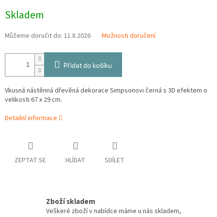
Měrná
Skladem
cena:
Můžeme doručit do:
11.8.2026
Možnosti doručení
Přidat do košíku
Vkusná nástěnná dřevěná dekorace Simpsonovi černá s 3D efektem o
velikosti 67 x 29 cm.
Detailní informace
ZEPTAT SE
HLÍDAT
SDÍLET
Zboží skladem
Veškeré zboží v nabídce máme u nás skladem,