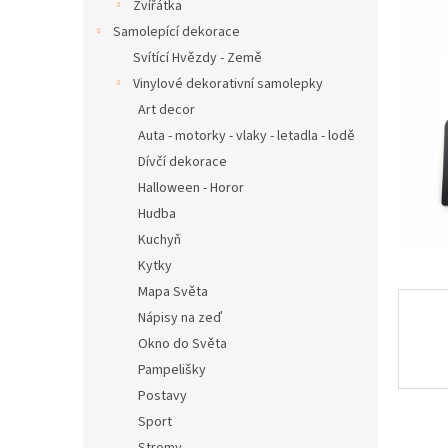
n
Zvířátka
e
Samolepící dekorace
l
Svítící Hvězdy - Země
Vinylové dekorativní samolepky
Art decor
Auta - motorky - vlaky - letadla - lodě
Dívčí dekorace
Halloween - Horor
Hudba
Kuchyň
Kytky
Mapa Světa
Nápisy na zeď
Okno do Světa
Pampelišky
Postavy
Sport