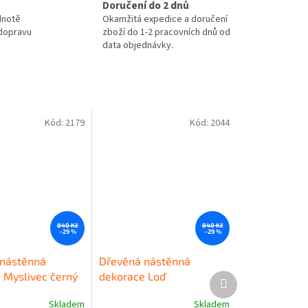
Doručení do 2 dnů
dnotě
Okamžitá expedice a doručení
 dopravu
zboží do 1-2 pracovních dnů od
data objednávky.
Kód:
2179
Kód:
2044
840 Kč
840 Kč
–29 %
–29 %
nástěnná
Dřevěná nástěnná
 Myslivec černý
dekorace Loď
Další
produkt
Skladem
Skladem