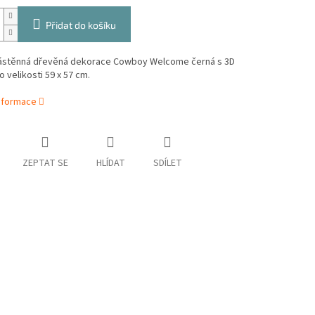
Přidat do košíku
ástěnná dřevěná dekorace Cowboy Welcome černá s 3D
 velikosti 59 x 57 cm.
informace
ZEPTAT SE
HLÍDAT
SDÍLET