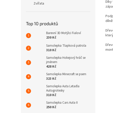
Díky
Zvířata
zápa
Podp
díln
Top 10 produktů
Dřev
Barevní 3D Motýlci Fialoví
kter
230 Kč
Dřev
Samolepka Tlapková patrola
mont
310 Kč
Samolepka Hokejový hráč se
jménem
428 Kč
Samolepka Minecraft se psem
323 Kč
Samolepka Auta Letadla
Autogrotesky
310 Kč
Samolepka Cars Auta II
250 Kč