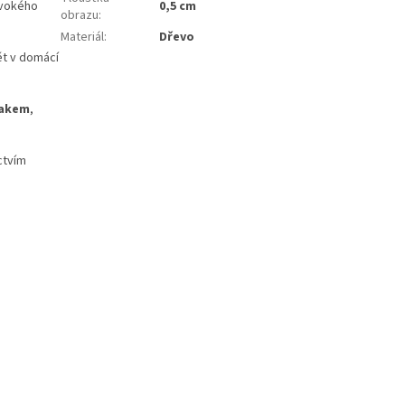
ivokého
0,5 cm
obrazu
:
Materiál
:
Dřevo
t v domácí
lakem
,
ctvím