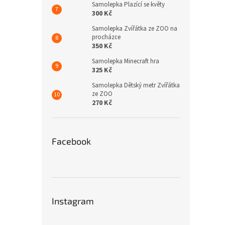
Samolepka Plazící se květy
300 Kč
Samolepka Zvířátka ze ZOO na
procházce
350 Kč
Samolepka Minecraft hra
325 Kč
Samolepka Dětský metr Zvířátka
ze ZOO
270 Kč
Facebook
Instagram