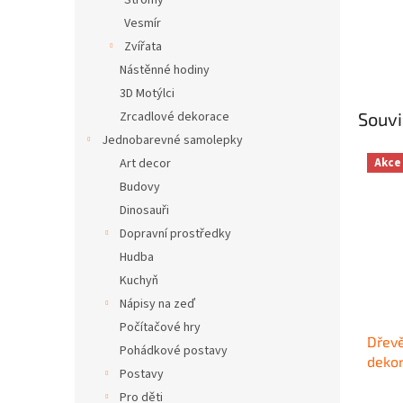
Stromy
Vesmír
Zvířata
Nástěnné hodiny
3D Motýlci
Souvi
Zrcadlové dekorace
Jednobarevné samolepky
Akce
Art decor
Budovy
Dinosauři
Dopravní prostředky
Hudba
Kuchyň
Nápisy na zeď
Počítačové hry
Dřev
Pohádkové postavy
dekor
Postavy
Pro děti