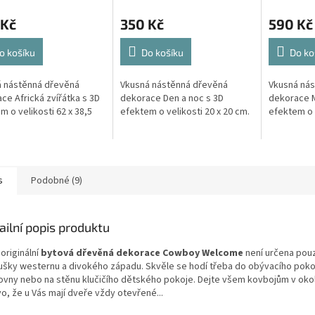
 Kč
350 Kč
590 Kč
o košíku
Do košíku
Do ko
 nástěnná dřevěná
Vkusná nástěnná dřevěná
Vkusná ná
ce Africká zvířátka s 3D
dekorace Den a noc s 3D
dekorace M
m o velikosti 62 x 38,5
efektem o velikosti 20 x 20 cm.
efektem o v
s
Podobné (9)
ailní popis produktu
originální
bytová dřevěná dekorace Cowboy Welcome
není určena pou
ušky westernu a divokého západu. Skvěle se hodí třeba do obývacího poko
ovny nebo na stěnu klučičího dětského pokoje. Dejte všem kovbojům v okol
o, že u Vás mají dveře vždy otevřené...