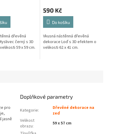
590 Kč
šíku
Do košíku
stěnná dřevěná
Vkusná nástěnná dřevěná
yslivec černý s 3D
dekorace Loď s 3D efektem o
elikosti 59 x 59 cm.
velikosti 62 x 41 cm.
Doplňkové parametry
ze pro
Dřevěné dekorace na
Kategorie
:
je,
zeď
í jasně
Velikost
59 x 57 cm
obrazu
:
Tloušťka