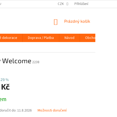
DAJŮ
DOPRAVA / PLATBA
NÁVOD
CZK
Přihlášení
KONTAKTY
PRAVIDLA 
NÁKUPNÍ
Prázdný košík
KOŠÍK
é dekorace
Doprava / Platba
Návod
Obchodní podmínky
y Welcome
2238
–29 %
 Kč
dem
oručit do:
11.8.2026
Možnosti doručení