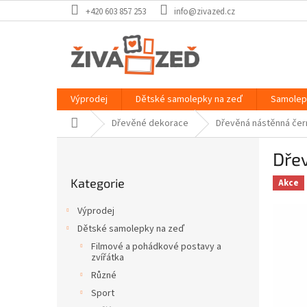
Přejít
+420 603 857 253
info@zivazed.cz
na
obsah
Výprodej
Dětské samolepky na zeď
Samolep
Domů
Dřevěné dekorace
Dřevěná nástěnná če
P
Dře
o
Přeskočit
s
Kategorie
kategorie
Akce
t
r
Výprodej
a
Dětské samolepky na zeď
n
Filmové a pohádkové postavy a
n
zvířátka
í
Různé
p
Sport
a