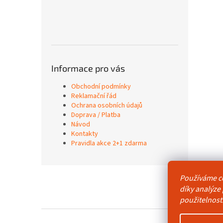
Informace pro vás
Obchodní podmínky
Reklamační řád
Ochrana osobních údajů
Doprava / Platba
Návod
Kontakty
Pravidla akce 2+1 zdarma
Z
Používáme c
á
Obchodní p
díky analýze
p
použitelnost
a
t