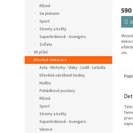
Různé
590
Se jménem
Sport
D
Stromy a květy
Vkusná
Superhrdinové - Avengers
dekora
Zvířata
efekte
3D přání
cm.
Dřevěné dekorace
Auta - Motorky - Vlaky - Lodě - Letadla
Dřevěné nástěnné hodiny
Popi
Hudba
Pohádkové postavy
Det
Různé
Sport
Tato 
fano
Stromy a květy
prac
Superhrdinové - Avengers
najev
Vánoce