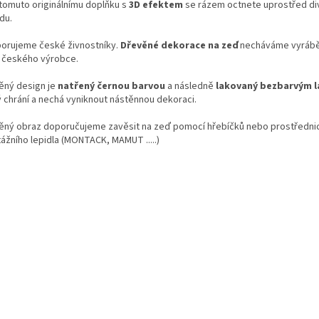
 tomuto originálnímu doplňku s
3D efektem
se rázem octnete uprostřed d
du.
orujeme české živnostníky.
Dřevěné dekorace
na zeď
necháváme vyrábě
ě českého výrobce.
ěný design je
natřený černou barvou
a následně
lakovaný bezbarvým 
ý chrání a nechá vyniknout nástěnnou dekoraci.
ěný obraz doporučujeme zavěsit na zeď pomocí hřebíčků nebo prostředni
ážního lepidla (MONTACK, MAMUT .....)