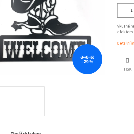
Vkusná n
efektem o
Detailní 
840 Kč
–29 %
TISK
Zboží skladem