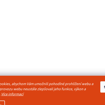
ookies, abychom Vám umožnili pohodlné prohlížení webu a
odmínky
Reklamační řád
Ochrana osobních údajů
Kontakty
Pravidla akc
 provozu webu neustále zlepšovali jeho funkce, výkon a
.
Více informací