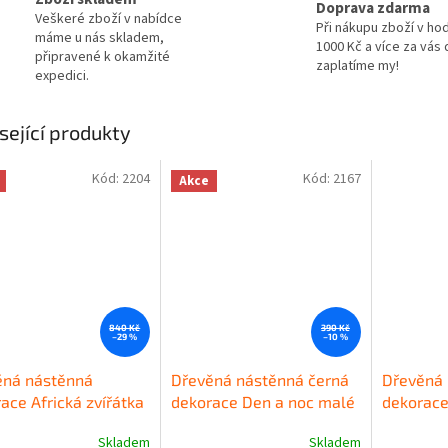
Doprava zdarma
Veškeré zboží v nabídce
Při nákupu zboží v ho
máme u nás skladem,
1000 Kč a více za vás
připravené k okamžité
zaplatíme my!
expedici.
sející produkty
Kód:
2204
Kód:
2167
Akce
840 Kč
390 Kč
–29 %
–10 %
ěná nástěnná
Dřevěná nástěnná černá
Dřevěná 
ace Africká zvířátka
dekorace Den a noc malé
dekorace
Skladem
Skladem