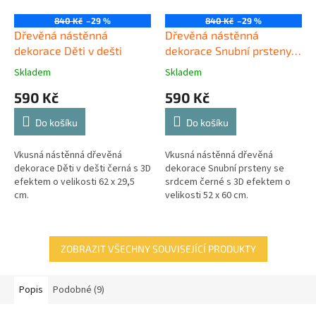
840 Kč
–29 %
840 Kč
–29 %
Dřevěná nástěnná
Dřevěná nástěnná
dekorace Děti v dešti
dekorace Snubní prsteny
se srdcem černé
Skladem
Skladem
590 Kč
590 Kč
Do košíku
Do košíku
Vkusná nástěnná dřevěná
Vkusná nástěnná dřevěná
dekorace Děti v dešti černá s 3D
dekorace Snubní prsteny se
efektem o velikosti 62 x 29,5
srdcem černé s 3D efektem o
cm.
velikosti 52 x 60 cm.
ZOBRAZIT VŠECHNY SOUVISEJÍCÍ PRODUKTY
Popis
Podobné (9)