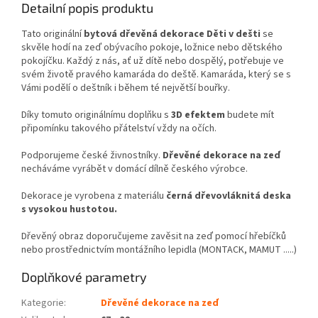
Detailní popis produktu
Tato originální
bytová dřevěná dekorace Děti v dešti
se
skvěle hodí na zeď obývacího pokoje, ložnice nebo dětského
pokojíčku. Každý z nás, ať už dítě nebo dospělý, potřebuje ve
svém životě pravého kamaráda do deště. Kamaráda, který se s
Vámi podělí o deštník i během té největší bouřky.
Díky tomuto originálnímu doplňku s
3D efektem
budete mít
připomínku takového přátelství vždy na očích.
Podporujeme české živnostníky.
Dřevěné dekorace
na zeď
necháváme vyrábět v domácí dílně českého výrobce.
Dekorace je vyrobena z materiálu
černá dřevovláknitá deska
s vysokou hustotou.
Dřevěný obraz doporučujeme zavěsit na zeď pomocí hřebíčků
nebo prostřednictvím montážního lepidla (MONTACK, MAMUT .....)
Doplňkové parametry
Kategorie
:
Dřevěné dekorace na zeď