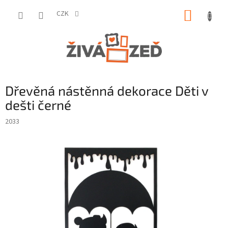
Přejít
NÁKUP
na
CZK
obsah
KOŠÍK
Dřevěná nástěnná dekorace Děti v
dešti černé
2033