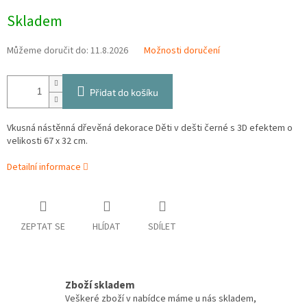
Měrná
Skladem
cena:
Můžeme doručit do:
11.8.2026
Možnosti doručení
Přidat do košíku
Vkusná nástěnná dřevěná dekorace Děti v dešti černé s 3D efektem o
velikosti 67 x 32 cm.
Detailní informace
ZEPTAT SE
HLÍDAT
SDÍLET
Zboží skladem
Veškeré zboží v nabídce máme u nás skladem,