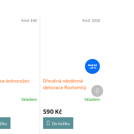
Kód:
840
Kód:
2028
840 Kč
–29 %
a Jednorožec
Dřevěná nástěnná
dekorace Roztomilý
Další
produkt
jednorožec
Skladem
Skladem
590 Kč
šíku
Do košíku