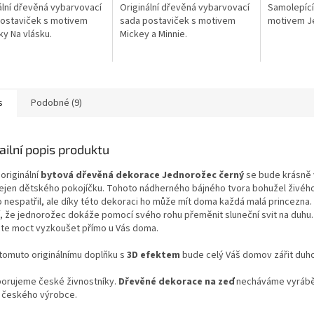
ální dřevěná vybarvovací
Originální dřevěná vybarvovací
Samolepící
ostaviček s motivem
sada postaviček s motivem
motivem J
y Na vlásku.
Mickey a Minnie.
s
Podobné (9)
ailní popis produktu
originální
bytová dřevěná dekorace Jednorožec černý
se bude krásně 
nejen dětského pokojíčku. Tohoto nádherného bájného tvora bohužel živéh
o nespatřil, ale díky této dekoraci ho může mít doma každá malá princezna.
í, že jednorožec dokáže pomocí svého rohu přeměnit sluneční svit na duhu. 
te moct vyzkoušet přímo u Vás doma.
 tomuto originálnímu doplňku s
3D efektem
bude celý Váš domov zářit duh
orujeme české živnostníky.
Dřevěné dekorace
na zeď
necháváme vyrábě
ě českého výrobce.