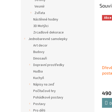
Stromy
Souvi
Vesmír
Zvířata
Akce
Nástěnné hodiny
3D Motýlci
Zrcadlové dekorace
Jednobarevné samolepky
Art decor
Budovy
Dinosauři
Dopravní prostředky
Dřevě
Hudba
posta
Kuchyň
Nápisy na zeď
Počítačové hry
490
Pohádkové postavy
D
Postavy
Pro děti