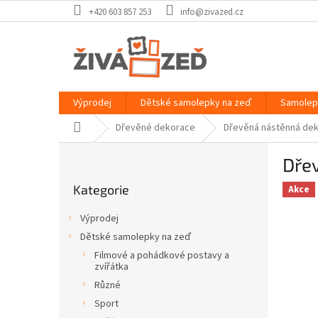
Přejít
+420 603 857 253
info@zivazed.cz
na
obsah
Výprodej
Dětské samolepky na zeď
Samolep
Domů
Dřevěné dekorace
Dřevěná nástěnná dek
P
Dře
o
Přeskočit
s
Kategorie
kategorie
Akce
t
r
Výprodej
a
Dětské samolepky na zeď
n
Filmové a pohádkové postavy a
n
zvířátka
í
Různé
p
Sport
a