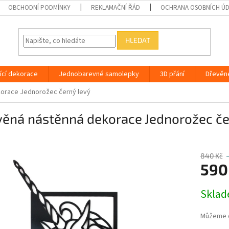
OBCHODNÍ PODMÍNKY
REKLAMAČNÍ ŘÁD
OCHRANA OSOBNÍCH Ú
HLEDAT
ící dekorace
Jednobarevné samolepky
3D přání
Dřevěn
orace Jednorožec černý levý
věná nástěnná dekorace Jednorožec če
840 Kč
590
Měrná
Skla
cena:
Můžeme d