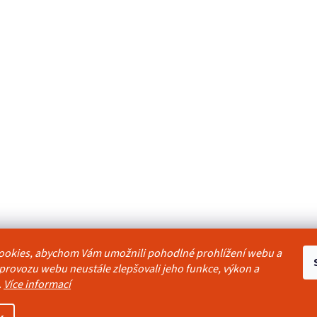
ookies, abychom Vám umožnili pohodlné prohlížení webu a
odmínky
Reklamační řád
Ochrana osobních údajů
Kontakty
Pravidla akc
 provozu webu neustále zlepšovali jeho funkce, výkon a
.
Více informací