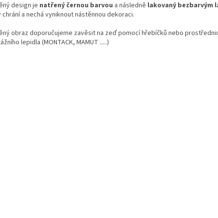
ěný design je
natřený černou barvou
a následně
lakovaný bezbarvým 
ý chrání a nechá vyniknout nástěnnou dekoraci.
ěný obraz doporučujeme zavěsit na zeď pomocí hřebíčků nebo prostředni
ážního lepidla (MONTACK, MAMUT .....)