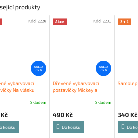
sející produkty
Kód:
2228
Kód:
2231
Akce
2 + 1
580 Kč
580 Kč
–15 %
–15 %
né vybarvovací
Dřevěné vybarvovací
Samolepk
vičky Na vlásku
postavičky Mickey a
Minnie
Skladem
Skladem
 Kč
490 Kč
340 Kč
o košíku
Do košíku
Do ko