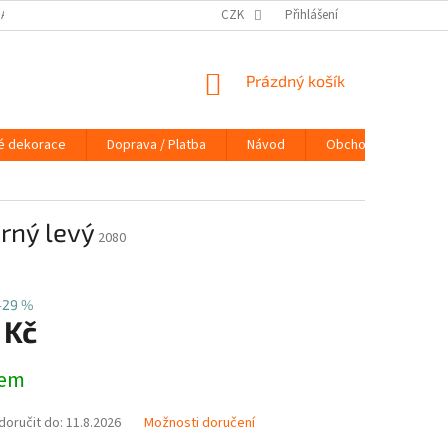
DAJŮ
DOPRAVA / PLATBA
NÁVOD
CZK
Přihlášení
KONTAKTY
PRAVIDLA 
NÁKUPNÍ
Prázdný košík
KOŠÍK
é dekorace
Doprava / Platba
Návod
Obchodní podmínky
rný levý
2080
–29 %
 Kč
dem
oručit do:
11.8.2026
Možnosti doručení