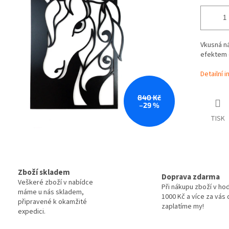
Vkusná n
efektem o
Detailní 
840 Kč
–29 %
TISK
Zboží skladem
Doprava zdarma
Veškeré zboží v nabídce
Při nákupu zboží v ho
máme u nás skladem,
1000 Kč a více za vás
připravené k okamžité
zaplatíme my!
expedici.