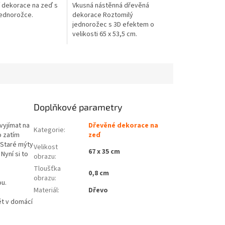
 dekorace na zeď s
Vkusná nástěnná dřevěná
ednorožce.
dekorace Roztomilý
jednorožec s 3D efektem o
velikosti 65 x 53,5 cm.
Doplňkové parametry
vyjímat na
Dřevěné dekorace na
Kategorie
:
o zatím
zeď
 Staré mýty
Velikost
67 x 35 cm
Nyní si to
obrazu
:
Tloušťka
0,8 cm
obrazu
:
ou.
Materiál
:
Dřevo
t v domácí