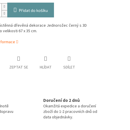
Přidat do košíku
ástěnná dřevěná dekorace Jednorožec černý s 3D
 velikosti 67 x 35 cm.
informace
ZEPTAT SE
HLÍDAT
SDÍLET
Doručení do 2 dnů
dnotě
Okamžitá expedice a doručení
 dopravu
zboží do 1-2 pracovních dnů od
data objednávky.