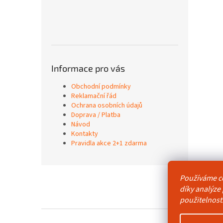
Informace pro vás
Obchodní podmínky
Reklamační řád
Ochrana osobních údajů
Doprava / Platba
Návod
Kontakty
Pravidla akce 2+1 zdarma
Z
Používáme c
á
Obchodní p
díky analýze
p
použitelnost
a
t