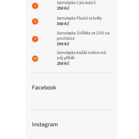
Samolepka Cars Auta II
250 Kč
Samolepka Plazící se květy
300 Kč
Samolepka Zvířátka ze ZOO na
procházce
350 Kč
Samolepka Každá rodina má
svůj příběh
258 Kč
Facebook
Instagram