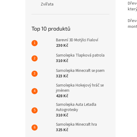
Dřev
Zvířata
kter
Dřev
mont
Top 10 produktů
Barevní 3D Motýlci Fialoví
230 Kč
Samolepka Tlapková patrola
310 Kč
Samolepka Minecraft se psem
323 Kč
Samolepka Hokejový hráč se
jménem
428 Kč
Samolepka Auta Letadla
Autogrotesky
310 Kč
Samolepka Minecraft hra
325 Kč