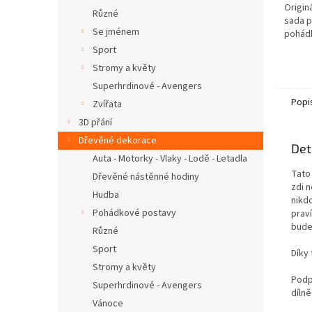
Origin
Různé
sada p
Se jménem
pohádk
Sport
Stromy a květy
Superhrdinové - Avengers
Popi
Zvířata
3D přání
Dřevěné dekorace
Det
Auta - Motorky - Vlaky - Lodě - Letadla
Tato 
Dřevěné nástěnné hodiny
zdi 
Hudba
nikd
Pohádkové postavy
prav
bude
Různé
Sport
Díky
Stromy a květy
Podp
Superhrdinové - Avengers
díln
Vánoce