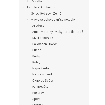
n
Zvířátka
e
Samolepící dekorace
l
Svítící Hvězdy - Země
Vinylové dekorativní samolepky
Art decor
Auta - motorky - vlaky - letadla - lodě
Dívčí dekorace
Halloween - Horor
Hudba
Kuchyň
Kytky
Mapa Světa
Nápisy na zeď
Okno do Světa
Pampelišky
Postavy
Sport