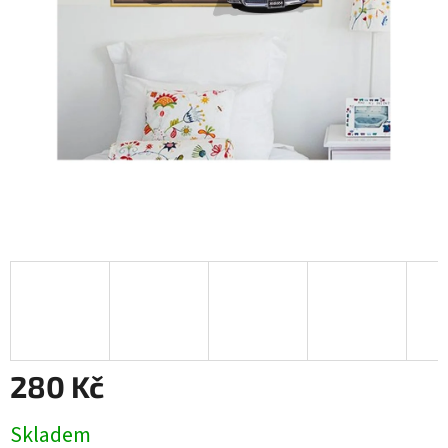
280 Kč
Měrná
Skladem
cena: