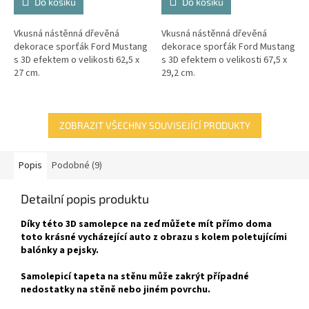
Do košíku
Do košíku
Vkusná nástěnná dřevěná
Vkusná nástěnná dřevěná
dekorace sporťák Ford Mustang
dekorace sporťák Ford Mustang
s 3D efektem o velikosti 62,5 x
s 3D efektem o velikosti 67,5 x
27 cm.
29,2 cm.
ZOBRAZIT VŠECHNY SOUVISEJÍCÍ PRODUKTY
Popis
Podobné (9)
Detailní popis produktu
Díky této 3D samolepce na zeď můžete mít přímo doma
toto krásné vycházející auto z obrazu s kolem poletujícími
balónky a pejsky.
Samolepicí tapeta na stěnu může zakrýt případné
nedostatky na stěně nebo jiném povrchu.