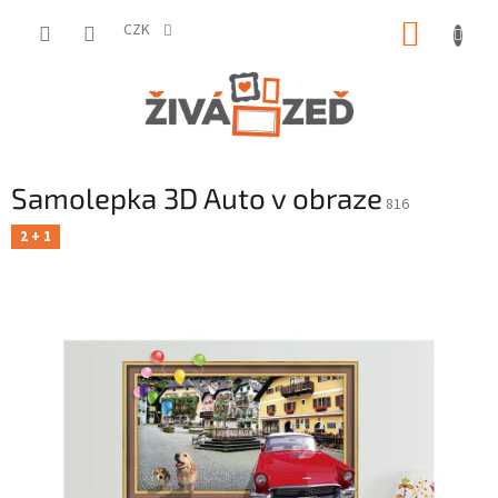
Přejít
NÁKUP
na
CZK
obsah
KOŠÍK
Samolepka 3D Auto v obraze
816
2 + 1