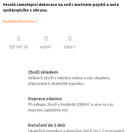
Veselá samolepicí dekorace na zeď s motivem pejsků a auta
vycházejícího z obrazu.
Detailní informace
ZEPTAT SE
HLÍDAT
SDÍLET
Zboží skladem
Veškeré zboží v nabídce máme u nás skladem,
připravené k okamžité expedici.
Doprava zdarma
Při nákupu zboží v hodnotě 1000 Kč a více za vás
dopravu zaplatíme my!
Doručení do 2 dnů
Okamžitá expedice a doručení zboží do 1-2 pracovních