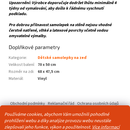
Upozornění: Výrobce doporučuje dodržet lhůtu minimálně 4
týdny od vymalování, aby došlo k řádnému vyschnutí
podkladu.
Pro dobrou přilnavost samolepek na stěně nejsou vhodné
čerstvě natřené, vlhké a latexové povrchy včetně vodou
omyvatelné výmalby.
Doplňkové parametry
Kategorie
:
Dětské samolepky na zeď
Velikost balení
:
70 x 50 cm
Rozměr na zdi
:
68 x 47,5 cm
Materiál
:
Vinyl
Z
á
Obchodní podmínky
Reklamační řád
Ochrana osobních údajů
p
Kontakty
Pravidla akce 2+1 zdarma
a
Používáme cookies, abychom Vám umožnili pohodlné
t
prohlížení webu a díky analýze provozu webu neustále
í
zlepšovali jeho funkce, výkon a použitelnost.
Více informací