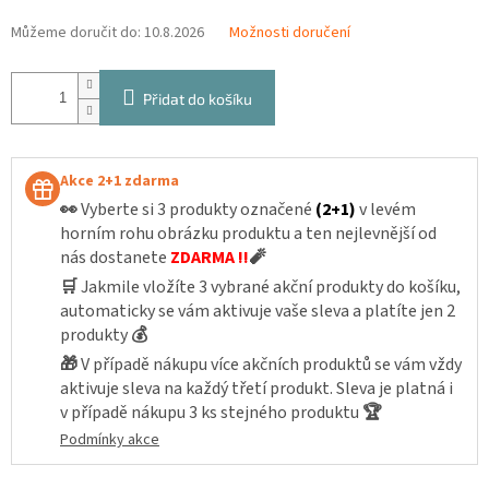
Můžeme doručit do:
10.8.2026
Možnosti doručení
Přidat do košíku
Akce 2+1 zdarma
👀
Vyberte si 3 produkty označené
(2+1)
v levém
horním rohu obrázku produktu a ten nejlevnější od
nás dostanete
ZDARMA !!
🧨
🛒
Jakmile vložíte 3 vybrané akční produkty do košíku,
automaticky se vám aktivuje vaše sleva a platíte jen 2
produkty
💰
🎁
V případě nákupu více akčních produktů se vám vždy
aktivuje sleva na každý třetí produkt. Sleva je platná i
v případě nákupu 3 ks stejného produktu
🏆
Podmínky akce