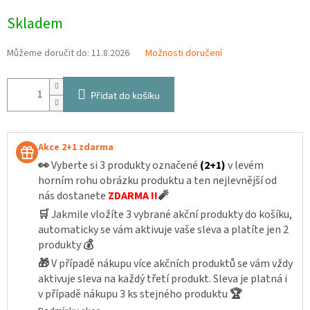
Měrná
Skladem
cena:
Můžeme doručit do:
11.8.2026
Možnosti doručení
Přidat do košíku
Akce 2+1 zdarma
👀
Vyberte si 3 produkty označené
(2+1)
v levém
horním rohu obrázku produktu a ten nejlevnější od
nás dostanete
ZDARMA !!
🧨
🛒
Jakmile vložíte 3 vybrané akční produkty do košíku,
automaticky se vám aktivuje vaše sleva a platíte jen 2
produkty
💰
🎁
V případě nákupu více akčních produktů se vám vždy
aktivuje sleva na každý třetí produkt. Sleva je platná i
v případě nákupu 3 ks stejného produktu
🏆