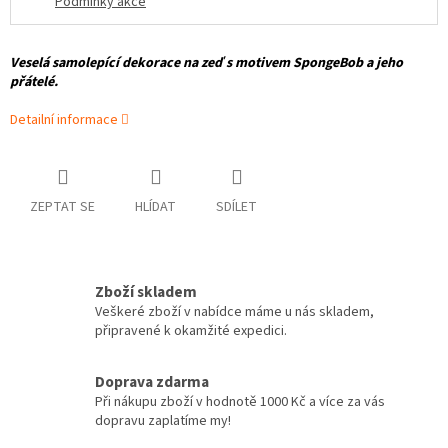
Podmínky akce
Veselá samolepící dekorace na zeď s motivem SpongeBob a jeho
přátelé.
Detailní informace
ZEPTAT SE
HLÍDAT
SDÍLET
Zboží skladem
Veškeré zboží v nabídce máme u nás skladem,
připravené k okamžité expedici.
Doprava zdarma
Při nákupu zboží v hodnotě 1000 Kč a více za vás
dopravu zaplatíme my!