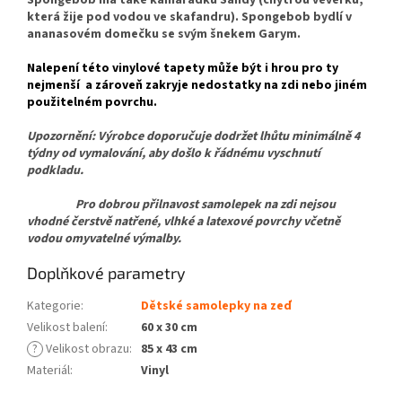
která žije pod vodou ve skafandru). Spongebob bydlí v
ananasovém domečku se svým šnekem Garym.
Nalepení této vinylové tapety může být i hrou pro ty
nejmenší a zároveň zakryje nedostatky na zdi nebo jiném
použitelném povrchu.
Upozornění: Výrobce doporučuje dodržet lhůtu minimálně 4
týdny od vymalování, aby došlo k řádnému vyschnutí
podkladu.
Pro dobrou přilnavost samolepek na zdi nejsou
vhodné čerstvě natřené, vlhké a latexové povrchy včetně
vodou omyvatelné výmalby.
Doplňkové parametry
Kategorie
:
Dětské samolepky na zeď
Velikost balení
:
60 x 30 cm
?
Velikost obrazu
:
85 x 43 cm
Materiál
:
Vinyl