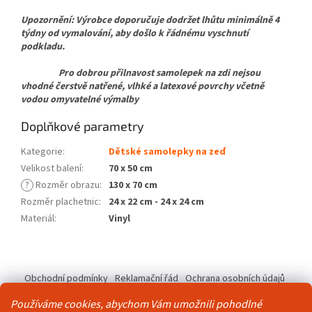
Upozornění: Výrobce doporučuje dodržet lhůtu minimálně 4
týdny od vymalování, aby došlo k řádnému vyschnutí
podkladu.
Pro dobrou přilnavost samolepek na zdi nejsou
vhodné čerstvě natřené, vlhké a latexové povrchy včetně
vodou omyvatelné výmalby
Doplňkové parametry
Kategorie
:
Dětské samolepky na zeď
Velikost balení
:
70 x 50 cm
?
Rozměr obrazu
:
130 x 70 cm
Rozměr plachetnic
:
24 x 22 cm - 24 x 24 cm
Materiál
:
Vinyl
Z
á
Obchodní podmínky
Reklamační řád
Ochrana osobních údajů
p
Kontakty
Pravidla akce 2+1 zdarma
a
Používáme cookies, abychom Vám umožnili pohodlné