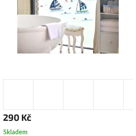
290 Kč
Měrná
Skladem
cena: