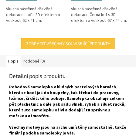
Vkusná nástěnná dřevěná
Vkusná nástěnná dřevěná
dekorace Loď s 3D efektem o
dekorace Černá loď s 3D
velikosti 62 x 41 cm.
efektem o velikosti 67 x 44 cm.
ZOBRAZIT VŠECHNY SOUVISEJÍCÍ PRODUKTY
Popis
Podobné (9)
Detailní popis produktu
Pohodová samolepka v klidných pastelových barvách,
která se hodí jak do koupelny, tak třeba i do pracovny,
ložnice, či dětského pokoje. Samolepka obsahuje celkem
pět plachetnic a dále pak sadu vlnek, rybek a siluet racků,
které tuto samolepku oživí a dodají jí tu správnou
mořskou atmosféru.
Všechny motivy jsou na archu umístěny samostatně, takže
finální podoba samolepky je vás.