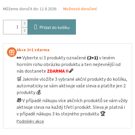
Můžeme doručit do:
11.8.2026
Možnosti doručení
Přidat do košíku
Akce 2+1 zdarma
👀
Vyberte si 3 produkty označené
(2+1)
v levém
horním rohu obrázku produktu a ten nejlevnější od
nás dostanete
ZDARMA !!
🧨
🛒
Jakmile vložíte 3 vybrané akční produkty do košíku,
automaticky se vám aktivuje vaše sleva a platíte jen 2
produkty
💰
🎁
V případě nákupu více akčních produktů se vám vždy
aktivuje sleva na každý třetí produkt. Sleva je platná i
v případě nákupu 3 ks stejného produktu
🏆
Podmínky akce