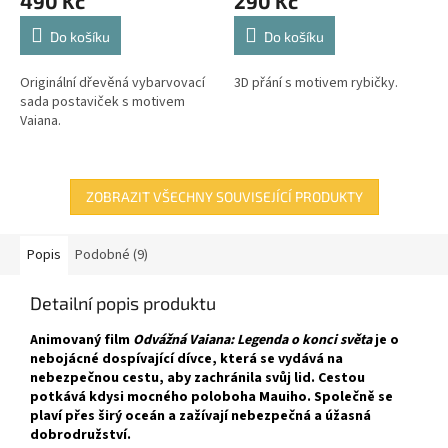
490 Kč
290 Kč
Do košíku
Do košíku
Originální dřevěná vybarvovací
3D přání s motivem rybičky.
sada postaviček s motivem
Vaiana.
ZOBRAZIT VŠECHNY SOUVISEJÍCÍ PRODUKTY
Popis
Podobné (9)
Detailní popis produktu
Animovaný film
Odvážná Vaiana: Legenda o konci světa
je o
nebojácné dospívající dívce, která se vydává na
nebezpečnou cestu, aby zachránila svůj lid. Cestou
potkává kdysi mocného poloboha Mauiho. Společně se
plaví přes širý oceán a zažívají nebezpečná a úžasná
dobrodružství.