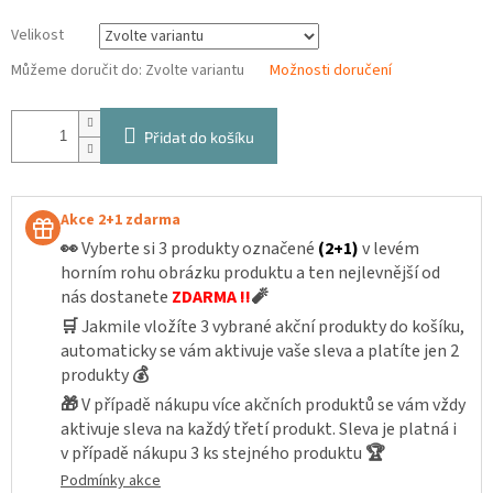
Velikost
Můžeme doručit do:
Zvolte variantu
Možnosti doručení
Přidat do košíku
Akce 2+1 zdarma
👀
Vyberte si 3 produkty označené
(2+1)
v levém
horním rohu obrázku produktu a ten nejlevnější od
nás dostanete
ZDARMA !!
🧨
🛒
Jakmile vložíte 3 vybrané akční produkty do košíku,
automaticky se vám aktivuje vaše sleva a platíte jen 2
produkty
💰
🎁
V případě nákupu více akčních produktů se vám vždy
aktivuje sleva na každý třetí produkt. Sleva je platná i
v případě nákupu 3 ks stejného produktu
🏆
Podmínky akce