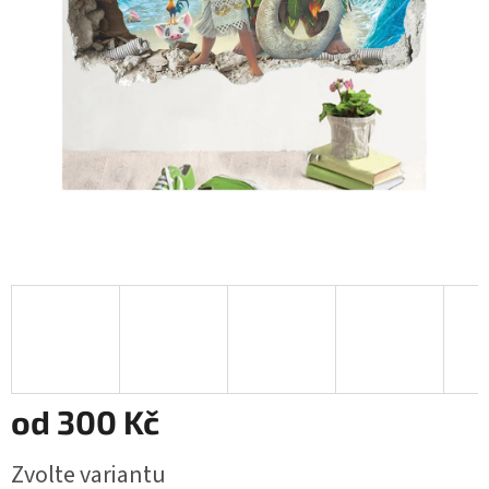
od
300 Kč
Měrná
Zvolte variantu
cena: