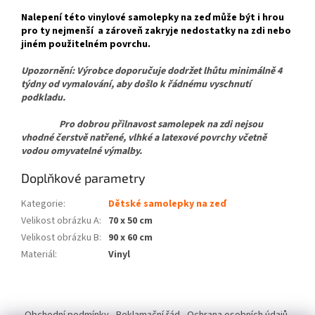
Nalepení této vinylové samolepky na zeď může být i hrou
pro ty nejmenší a zároveň zakryje nedostatky na zdi nebo
jiném použitelném povrchu.
Upozornění: Výrobce doporučuje dodržet lhůtu minimálně 4
týdny od vymalování, aby došlo k řádnému vyschnutí
podkladu.
Pro dobrou přilnavost samolepek na zdi nejsou
vhodné čerstvě natřené, vlhké a latexové povrchy včetně
vodou omyvatelné výmalby.
Doplňkové parametry
Kategorie
:
Dětské samolepky na zeď
Velikost obrázku A
:
70 x 50 cm
Velikost obrázku B
:
90 x 60 cm
Materiál
:
Vinyl
Z
á
Obchodní podmínky
Reklamační řád
Ochrana osobních údajů