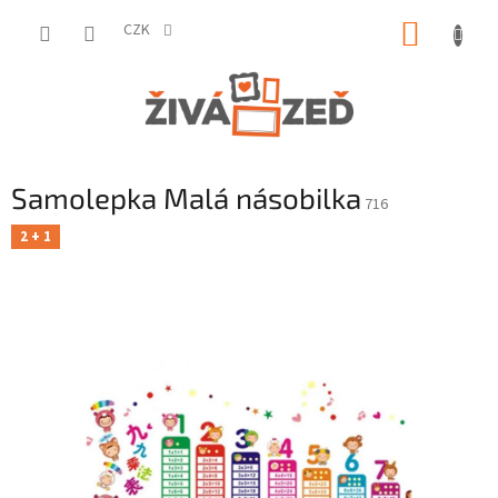
Přejít
NÁKUP
na
CZK
obsah
KOŠÍK
Samolepka Malá násobilka
716
2 + 1