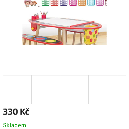
330 Kč
Měrná
Skladem
cena: