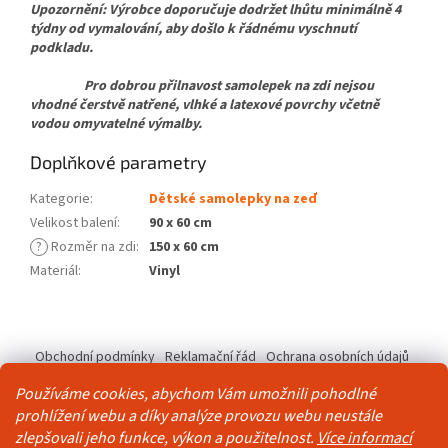
Upozornění: Výrobce doporučuje dodržet lhůtu minimálně 4
týdny od vymalování, aby došlo k řádnému vyschnutí
podkladu.
Pro dobrou přilnavost samolepek na zdi nejsou
vhodné čerstvě natřené, vlhké a latexové povrchy včetně
vodou omyvatelné výmalby.
Doplňkové parametry
Kategorie
:
Dětské samolepky na zeď
Velikost balení
:
90 x 60 cm
?
Rozměr na zdi
:
150 x 60 cm
Materiál
:
Vinyl
Z
á
Obchodní podmínky
Reklamační řád
Ochrana osobních údajů
p
Kontakty
Pravidla akce 2+1 zdarma
a
Používáme cookies, abychom Vám umožnili pohodlné
t
prohlížení webu a díky analýze provozu webu neustále
í
zlepšovali jeho funkce, výkon a použitelnost.
Více informací