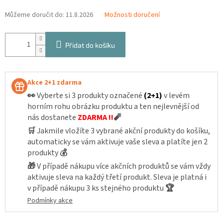
Můžeme doručit do:
11.8.2026
Možnosti doručení
Přidat do košíku
Akce 2+1 zdarma
👀
Vyberte si 3 produkty označené
(2+1)
v levém
horním rohu obrázku produktu a ten nejlevnější od
nás dostanete
ZDARMA !!
🧨
🛒
Jakmile vložíte 3 vybrané akční produkty do košíku,
automaticky se vám aktivuje vaše sleva a platíte jen 2
produkty
💰
🎁
V případě nákupu více akčních produktů se vám vždy
aktivuje sleva na každý třetí produkt. Sleva je platná i
v případě nákupu 3 ks stejného produktu
🏆
Podmínky akce