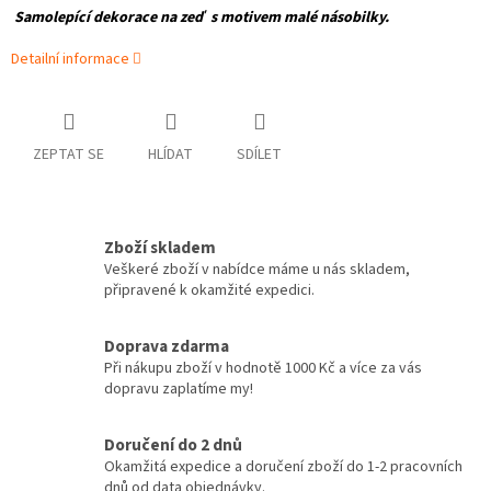
Samolepící dekorace na zeď s motivem malé násobilky
.
Detailní informace
ZEPTAT SE
HLÍDAT
SDÍLET
Zboží skladem
Veškeré zboží v nabídce máme u nás skladem,
připravené k okamžité expedici.
Doprava zdarma
Při nákupu zboží v hodnotě 1000 Kč a více za vás
dopravu zaplatíme my!
Doručení do 2 dnů
Okamžitá expedice a doručení zboží do 1-2 pracovních
dnů od data objednávky.