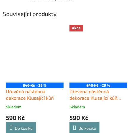
Související produkty
Akce
840 Kč
–29 %
840 Kč
–29 %
Dřevěná nástěnná
Dřevěná nástěnná
dekorace Klusající kůň
dekorace Klusající kůň
černý
Skladem
Skladem
590 Kč
590 Kč
Do košíku
Do košíku