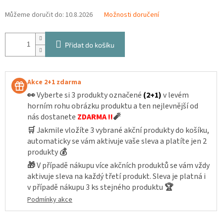
Můžeme doručit do:
10.8.2026
Možnosti doručení
Přidat do košíku
Akce 2+1 zdarma
👀
Vyberte si 3 produkty označené
(2+1)
v levém
horním rohu obrázku produktu a ten nejlevnější od
nás dostanete
ZDARMA !!
🧨
🛒
Jakmile vložíte 3 vybrané akční produkty do košíku,
automaticky se vám aktivuje vaše sleva a platíte jen 2
produkty
💰
🎁
V případě nákupu více akčních produktů se vám vždy
aktivuje sleva na každý třetí produkt. Sleva je platná i
v případě nákupu 3 ks stejného produktu
🏆
Podmínky akce