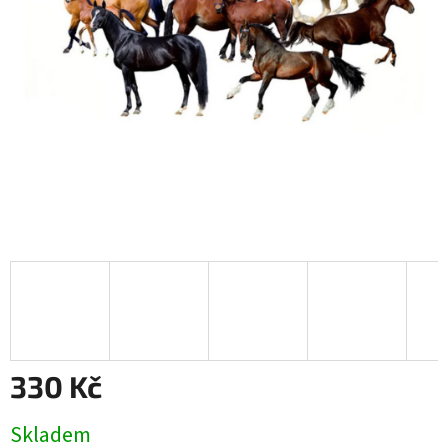
330 Kč
Měrná
Skladem
cena: