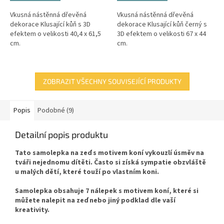
Vkusná nástěnná dřevěná
Vkusná nástěnná dřevěná
dekorace Klusající kůň s 3D
dekorace Klusající kůň černý s
efektem o velikosti 40,4 x 61,5
3D efektem o velikosti 67 x 44
cm.
cm.
ZOBRAZIT VŠECHNY SOUVISEJÍCÍ PRODUKTY
Popis
Podobné (9)
Detailní popis produktu
Tato samolepka na zeď s motivem koní vykouzlí úsměv na
tváři nejednomu dítěti. Často si získá sympatie obzvláště
u malých dětí, které touží po vlastním koni.
Samolepka obsahuje 7 nálepek s motivem koní, které si
můžete nalepit na zeď nebo jiný podklad dle vaší
kreativity.