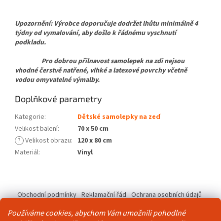
Upozornění: Výrobce doporučuje dodržet lhůtu minimálně 4
týdny od vymalování, aby došlo k řádnému vyschnutí
podkladu.
Pro dobrou přilnavost samolepek na zdi nejsou
vhodné čerstvě natřené, vlhké a latexové povrchy včetně
vodou omyvatelné výmalby.
Doplňkové parametry
Kategorie
:
Dětské samolepky na zeď
Velikost balení
:
70 x 50 cm
?
Velikost obrazu
:
120 x 80 cm
Materiál
:
Vinyl
Z
á
Obchodní podmínky
Reklamační řád
Ochrana osobních údajů
p
Kontakty
Pravidla akce 2+1 zdarma
a
Používáme cookies, abychom Vám umožnili pohodlné