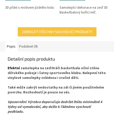
3D přání s motivem jízdního kola.
Samolepící dekorace na zeď 3D
Basketbalový hořící míč.
ZOBRAZIT VŠECHNY SOUVISEJÍCÍ PRODUKTY
Popis
Podobné (9)
Detailní popis produktu
Efektní
samolepka na zeď Hráči basketbalu oživí stěnu
dětského pokoje i šatny sportovního klubu. Nalepení této
vinylové samolepky zvládnou i zručné děti.
Také může zakrýt nedostatky na zdi či jiném použitelném
povrchu. Rozhodnutí je pouze na vás.
Upozornění: Výrobce doporučuje dodržet lhůtu minimálně 4
týdny od vymalování, aby došlo k řádnému vyschnutí
podkladu.