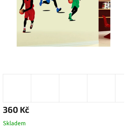
360 Kč
Měrná
Skladem
cena: