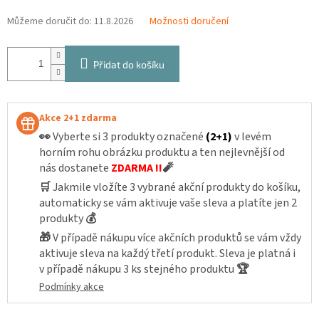
Můžeme doručit do:
11.8.2026
Možnosti doručení
Přidat do košíku
Akce 2+1 zdarma
👀
Vyberte si 3 produkty označené
(2+1)
v levém
horním rohu obrázku produktu a ten nejlevnější od
nás dostanete
ZDARMA !!
🧨
🛒
Jakmile vložíte 3 vybrané akční produkty do košíku,
automaticky se vám aktivuje vaše sleva a platíte jen 2
produkty
💰
🎁
V případě nákupu více akčních produktů se vám vždy
aktivuje sleva na každý třetí produkt. Sleva je platná i
v případě nákupu 3 ks stejného produktu
🏆
Podmínky akce