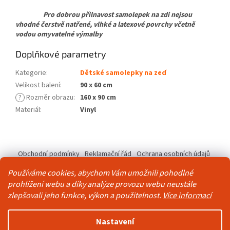
Pro dobrou přilnavost samolepek na zdi nejsou
vhodné čerstvě natřené, vlhké a latexové povrchy včetně
vodou omyvatelné výmalby
Doplňkové parametry
Kategorie
:
Dětské samolepky na zeď
Velikost balení
:
90 x 60 cm
?
Rozměr obrazu
:
160 x 90 cm
Materiál
:
Vinyl
Z
á
Obchodní podmínky
Reklamační řád
Ochrana osobních údajů
p
Kontakty
Pravidla akce 2+1 zdarma
a
Používáme cookies, abychom Vám umožnili pohodlné
t
prohlížení webu a díky analýze provozu webu neustále
í
zlepšovali jeho funkce, výkon a použitelnost.
Více informací
Vytvořil Shoptet
Nastavení