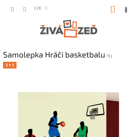
Přejít
NÁKUP
na
CZK
obsah
KOŠÍK
Samolepka Hráči basketbalu
751
2 + 1