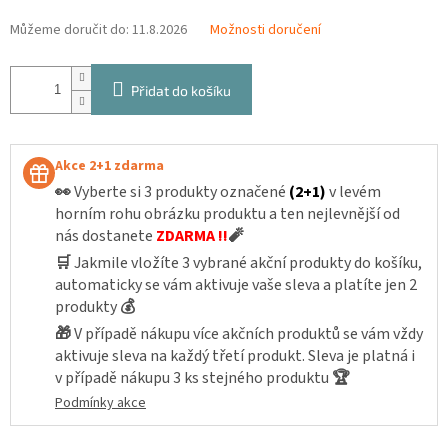
Můžeme doručit do:
11.8.2026
Možnosti doručení
Přidat do košíku
Akce 2+1 zdarma
👀
Vyberte si 3 produkty označené
(2+1)
v levém
horním rohu obrázku produktu a ten nejlevnější od
nás dostanete
ZDARMA !!
🧨
🛒
Jakmile vložíte 3 vybrané akční produkty do košíku,
automaticky se vám aktivuje vaše sleva a platíte jen 2
produkty
💰
🎁
V případě nákupu více akčních produktů se vám vždy
aktivuje sleva na každý třetí produkt. Sleva je platná i
v případě nákupu 3 ks stejného produktu
🏆
Podmínky akce