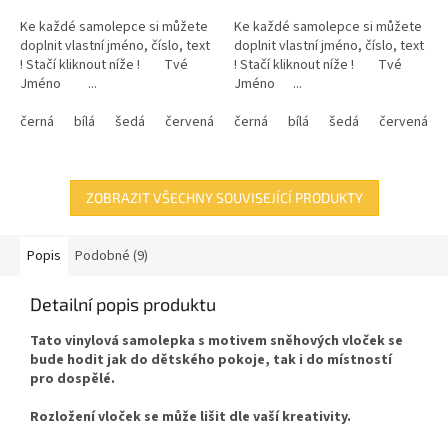
Ke každé samolepce si můžete
Ke každé samolepce si můžete
doplnit vlastní jméno, číslo, text
doplnit vlastní jméno, číslo, text
! Stačí kliknout níže ! Tvé
! Stačí kliknout níže ! Tvé
Jméno ...
Jméno ...
černá
bílá
šedá
červená
modrá
černá
bílá
žlutá
šedá
zelená
červená
růžová
ZOBRAZIT VŠECHNY SOUVISEJÍCÍ PRODUKTY
Popis
Podobné (9)
Detailní popis produktu
Tato vinylová samolepka s motivem sněhových vloček se
bude hodit jak do dětského pokoje, tak i do místností
pro dospělé.
Rozložení vloček se může lišit dle vaší kreativity.