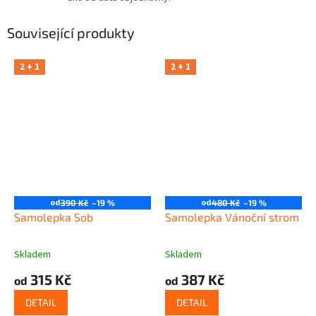
Související produkty
2 + 1
2 + 1
od
od
390 Kč
–19 %
480 Kč
–19 %
Samolepka Sob
Samolepka Vánoční strom
Skladem
Skladem
315 Kč
387 Kč
od
od
DETAIL
DETAIL