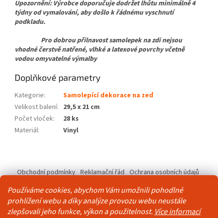
Upozornění: Výrobce doporučuje dodržet lhůtu minimálně 4
týdny od vymalování, aby došlo k řádnému vyschnutí
podkladu.
Pro dobrou přilnavost samolepek na zdi nejsou
vhodné čerstvě natřené, vlhké a latexové povrchy včetně
vodou omyvatelné výmalby
Doplňkové parametry
Kategorie
:
Samolepící dekorace na zeď
Velikost balení
:
29,5 x 21 cm
Počet vloček
:
28 ks
Materiál
:
Vinyl
Z
á
Obchodní podmínky
Reklamační řád
Ochrana osobních údajů
p
Kontakty
Pravidla akce 2+1 zdarma
a
Používáme cookies, abychom Vám umožnili pohodlné
t
prohlížení webu a díky analýze provozu webu neustále
í
zlepšovali jeho funkce, výkon a použitelnost.
Více informací