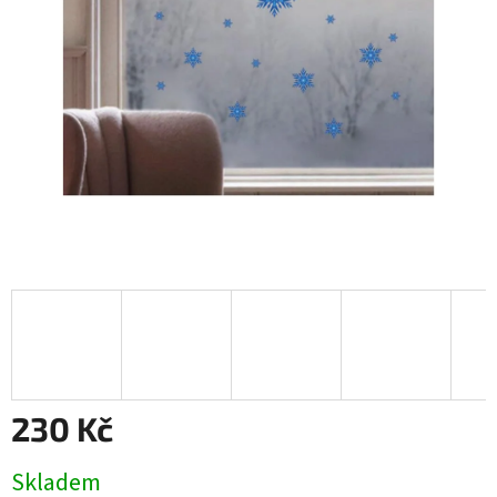
230 Kč
Měrná
Skladem
cena: