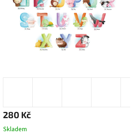
280 Kč
Měrná
Skladem
cena: