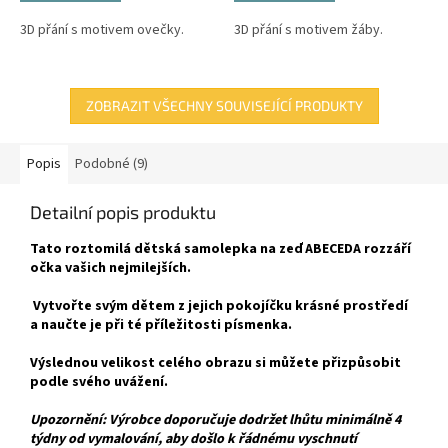
3D přání s motivem ovečky.
3D přání s motivem žáby.
ZOBRAZIT VŠECHNY SOUVISEJÍCÍ PRODUKTY
Popis
Podobné (9)
Detailní popis produktu
Tato roztomilá dětská samolepka na zeď ABECEDA rozzáří
očka vašich nejmilejších.
Vytvořte svým dětem z jejich pokojíčku krásné prostředí
a naučte je při té příležitosti písmenka.
Výslednou velikost celého obrazu si můžete přizpůsobit
podle svého uvážení.
Upozornění: Výrobce doporučuje dodržet lhůtu minimálně 4
týdny od vymalování, aby došlo k řádnému vyschnutí