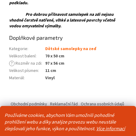
podkladu.
Pro dobrou přilnavost samolepek na zdi nejsou
vhodné čerstvě natřené, vlhké a latexové povrchy včetně
vodou omyvatelné výmalby.
Doplňkové parametry
Kategorie
:
Dětské samolepky na zeď
Velikost balení
:
70 x 50 cm
?
Rozměr na zdi
:
97 x 56 cm
Velikost písmen
:
11 cm
Materiál
:
Vinyl
Z
á
Obchodní podmínky
Reklamační řád
Ochrana osobních údajů
p
Kontakty
Pravidla akce 2+1 zdarma
a
Používáme cookies, abychom Vám umožnili pohodlné
t
prohlížení webu a díky analýze provozu webu neustále
í
zlepšovali jeho funkce, výkon a použitelnost.
Více informací