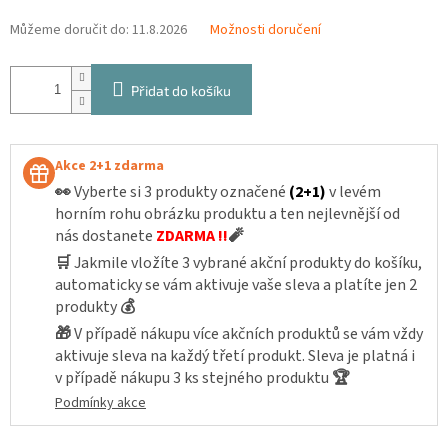
Můžeme doručit do:
11.8.2026
Možnosti doručení
Přidat do košíku
Akce 2+1 zdarma
👀
Vyberte si 3 produkty označené
(2+1)
v levém
horním rohu obrázku produktu a ten nejlevnější od
nás dostanete
ZDARMA !!
🧨
🛒
Jakmile vložíte 3 vybrané akční produkty do košíku,
automaticky se vám aktivuje vaše sleva a platíte jen 2
produkty
💰
🎁
V případě nákupu více akčních produktů se vám vždy
aktivuje sleva na každý třetí produkt. Sleva je platná i
v případě nákupu 3 ks stejného produktu
🏆
Podmínky akce