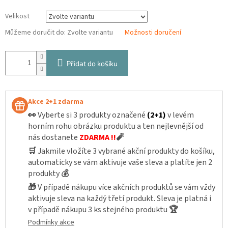
Velikost
Můžeme doručit do:
Zvolte variantu
Možnosti doručení
Přidat do košíku
Akce 2+1 zdarma
👀
Vyberte si 3 produkty označené
(2+1)
v levém
horním rohu obrázku produktu a ten nejlevnější od
nás dostanete
ZDARMA !!
🧨
🛒
Jakmile vložíte 3 vybrané akční produkty do košíku,
automaticky se vám aktivuje vaše sleva a platíte jen 2
produkty
💰
🎁
V případě nákupu více akčních produktů se vám vždy
aktivuje sleva na každý třetí produkt. Sleva je platná i
v případě nákupu 3 ks stejného produktu
🏆
Podmínky akce