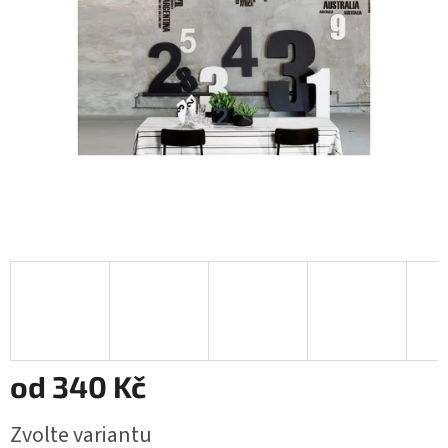
od
340 Kč
Měrná
Zvolte variantu
cena: