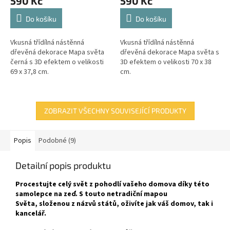
590 Kč
590 Kč
Do košíku
Do košíku
Vkusná třídílná nástěnná
Vkusná třídílná nástěnná
dřevěná dekorace Mapa světa
dřevěná dekorace Mapa světa s
černá s 3D efektem o velikosti
3D efektem o velikosti 70 x 38
69 x 37,8 cm.
cm.
ZOBRAZIT VŠECHNY SOUVISEJÍCÍ PRODUKTY
Popis
Podobné (9)
Detailní popis produktu
Procestujte celý svět z pohodlí vašeho domova díky této
samolepce na zeď. S touto netradiční mapou
Světa, složenou z názvů států, oživíte jak váš domov, tak i
kancelář.