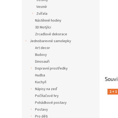
Stromy
Vesmír
Zvířata
Nástěnné hodiny
3D Motýlci
Zrcadlové dekorace
Jednobarevné samolepky
Art decor
Budovy
Dinosauři
Dopravní prostředky
Hudba
Souvi
Kuchyň
Nápisy na zeď
2 + 1
Počítačové hry
Pohádkové postavy
Postavy
Pro děti