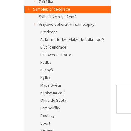
n
Zvířátka
e
Samolepící dekorace
l
Svítící Hvězdy - Země
Vinylové dekorativní samolepky
Art decor
Auta - motorky - vlaky - letadla - lodě
Dívčí dekorace
Halloween - Horor
Hudba
Kuchyň
Kytky
Mapa Světa
Nápisy na zeď
Okno do Světa
Pampelišky
Postavy
Sport