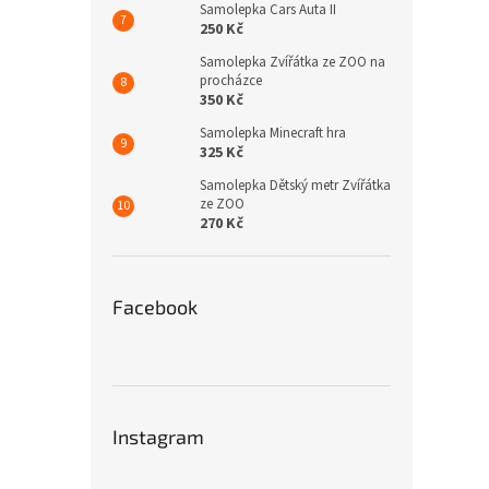
Samolepka Cars Auta II
250 Kč
Samolepka Zvířátka ze ZOO na
procházce
350 Kč
Samolepka Minecraft hra
325 Kč
Samolepka Dětský metr Zvířátka
ze ZOO
270 Kč
Facebook
Instagram