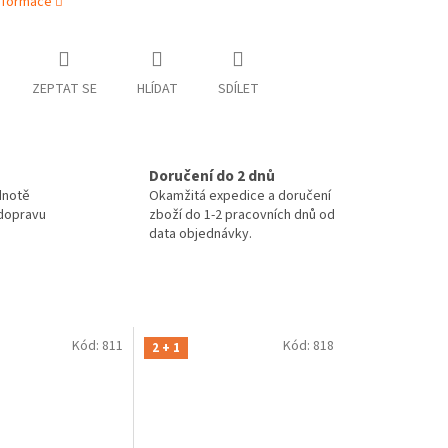
informace
ZEPTAT SE
HLÍDAT
SDÍLET
Doručení do 2 dnů
dnotě
Okamžitá expedice a doručení
 dopravu
zboží do 1-2 pracovních dnů od
data objednávky.
Kód:
811
Kód:
818
2 + 1