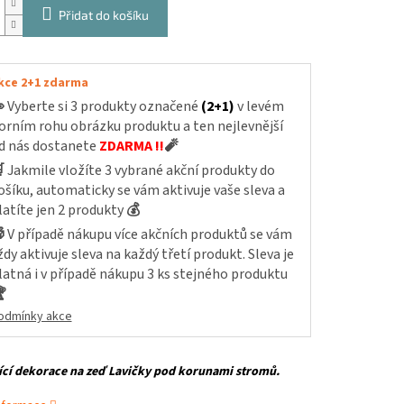
Přidat do košíku
kce 2+1 zdarma

Vyberte si 3 produkty označené
(2+1)
v levém
orním rohu obrázku produktu a ten nejlevnější
d nás dostanete
ZDARMA !!
🧨

Jakmile vložíte 3 vybrané akční produkty do
ošíku, automaticky se vám aktivuje vaše sleva a
latíte jen 2 produkty
💰

V případě nákupu více akčních produktů se vám
ždy aktivuje sleva na každý třetí produkt. Sleva je
latná i v případě nákupu 3 ks stejného produktu

odmínky akce
cí dekorace na zeď Lavičky pod korunami stromů.