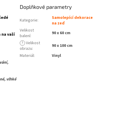
Doplňkové parametry
 šedé
Samolepící dekorace
Kategorie
:
na zeď
Velikost
90 x 60 cm
 na vaší
balení
:
?
Velikost
90 x 100 cm
obrazu
:
Materiál
:
Vinyl
vání,
é, vlhké