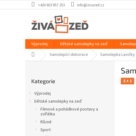
Přejít
+420 603 857 253
info@zivazed.cz
na
obsah
Výprodej
Dětské samolepky na zeď
Samolep
Domů
Samolepící dekorace
Samolepka Lavičky
P
Sam
o
Přeskočit
s
Kategorie
kategorie
2 + 1
t
r
Výprodej
a
Dětské samolepky na zeď
n
Filmové a pohádkové postavy a
n
zvířátka
í
Různé
p
Sport
a