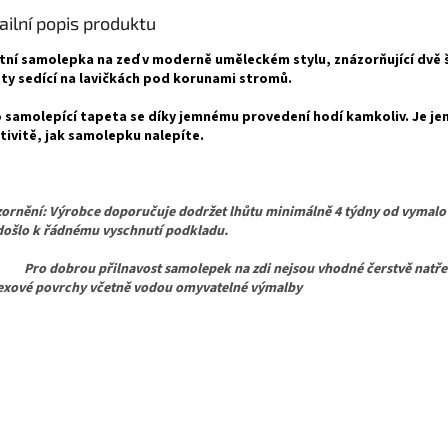
ailní popis produktu
tní samolepka na zeď v moderně uměleckém stylu, znázorňující dvě
ety sedící na lavičkách pod korunami stromů.
 samolepící tapeta se díky jemnému provedení hodí kamkoliv. Je jen
tivitě, jak samolepku nalepíte.
ornění: Výrobce doporučuje dodržet lhůtu minimálně 4 týdny od vymalo
došlo k řádnému vyschnutí podkladu.
dobrou přilnavost samolepek na zdi nejsou vhodné čerstvě natřen
texové povrchy včetně vodou omyvatelné výmalby