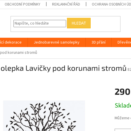
OBCHODNÍ PODMÍNKY
REKLAMAČNÍ ŘÁD
OCHRANA OSOBNÍCH Ú
HLEDAT
ící dekorace
Jednobarevné samolepky
3D přání
Dřevěn
 pod korunami stromů
olepka Lavičky pod korunami stromů
8
290
Měrná
Skla
cena:
Můžeme d