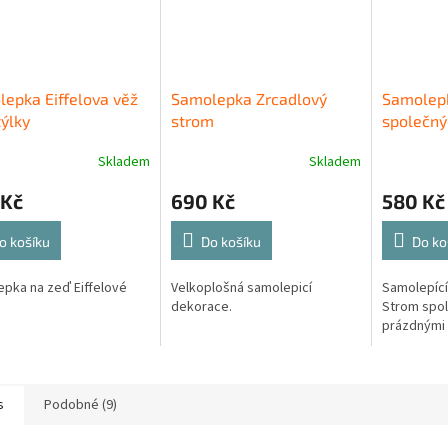
epka Eiffelova věž
Samolepka Zrcadlový
Samolep
ýlky
strom
společný
Skladem
Skladem
 Kč
690 Kč
580 Kč
o košíku
Do košíku
Do ko
pka na zeď Eiffelové
Velkoplošná samolepicí
Samolepící
dekorace.
Strom spo
prázdnými
s
Podobné (9)