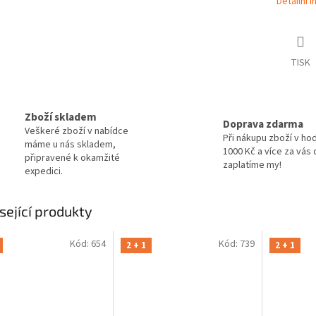
Detailní 
TISK
Zboží skladem
Doprava zdarma
Veškeré zboží v nabídce
Při nákupu zboží v ho
máme u nás skladem,
1000 Kč a více za vás
připravené k okamžité
zaplatíme my!
expedici.
sející produkty
Kód:
654
Kód:
739
2 + 1
2 + 1