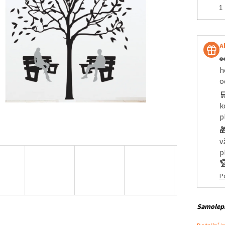
A

h
o

k
p

v
p

P
Samolepí