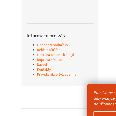
Informace pro vás
Obchodní podmínky
Reklamační řád
Ochrana osobních údajů
Doprava / Platba
Návod
Kontakty
Pravidla akce 2+1 zdarma
Z
Používáme c
á
Obchodní p
díky analýze
p
použitelnost
a
t