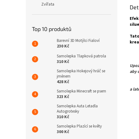
Zvířata
Det
Efek
silu
Top 10 produktů
Tato
Barevní 3D Motýlci Fialoví
krea
230 Kč
Samolepka Tlapková patrola
310 Kč
Upoz
Samolepka Hokejový hráč se
aby 
jménem
428 Kč
Pro 
a la
Samolepka Minecraft se psem
323 Kč
Samolepka Auta Letadla
Autogrotesky
310 Kč
Samolepka Plazící se květy
300 Kč