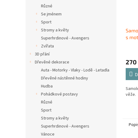
Různé
Se jménem
Sport
Stromy a květy
Samol
s mot
Superhrdinové - Avengers
Zvířata
3D přání
270
Dřevěné dekorace
Auta - Motorky - Vlaky - Lodě - Letadla
D
Dřevěné nástěnné hodiny
Hudba
Samole
Pohádkové postavy
věže.
Různé
Sport
Stromy a květy
Popi
Superhrdinové - Avengers
Vánoce