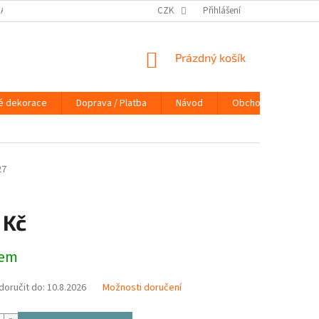
DAJŮ
DOPRAVA / PLATBA
NÁVOD
CZK
Přihlášení
KONTAKTY
PRAVIDLA 
NÁKUPNÍ
Prázdný košík
KOŠÍK
é dekorace
Doprava / Platba
Návod
Obchodní podmínky
27
 Kč
dem
oručit do:
10.8.2026
Možnosti doručení