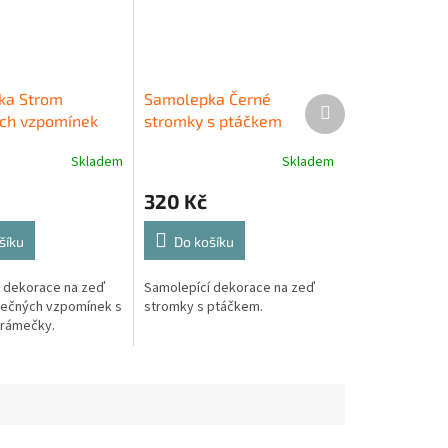
ka Strom
Samolepka Černé
Další
ch vzpomínek
stromky s ptáčkem
produkt
Skladem
Skladem
320 Kč
šíku
Do košíku
 dekorace na zeď
Samolepící dekorace na zeď
lečných vzpomínek s
stromky s ptáčkem.
 rámečky.