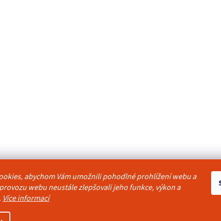
ookies, abychom Vám umožnili pohodlné prohlížení webu a
odmínky
Reklamační řád
Ochrana osobních údajů
Kontakty
Pravidla akc
 provozu webu neustále zlepšovali jeho funkce, výkon a
.
Více informací