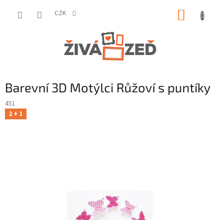
Přejít
NÁKUP
na
CZK
obsah
KOŠÍK
Barevní 3D Motýlci Růžoví s puntíky
451
2 + 1