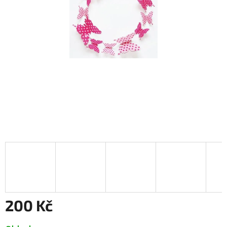
200 Kč
Měrná