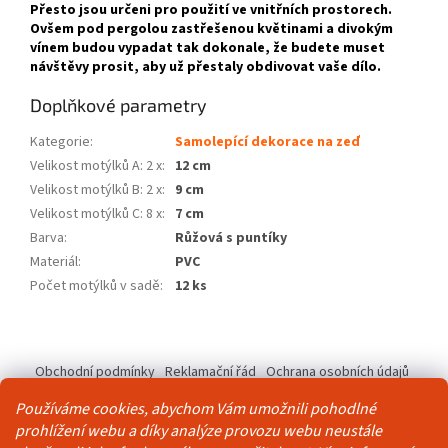
Přesto jsou určeni pro použití ve vnitřních prostorech.
Ovšem pod pergolou zastřešenou květinami a divokým
vínem budou vypadat tak dokonale, že budete muset
návštěvy prosit, aby už přestaly obdivovat vaše dílo.
Doplňkové parametry
Kategorie
:
Samolepící dekorace na zeď
Velikost motýlků A: 2 x
:
12 cm
Velikost motýlků B: 2 x
:
9 cm
Velikost motýlků C: 8 x
:
7 cm
Barva
:
Růžová s puntíky
Materiál
:
PVC
Počet motýlků v sadě
:
12 ks
Z
á
Obchodní podmínky
Reklamační řád
Ochrana osobních údajů
p
Kontakty
Pravidla akce 2+1 zdarma
a
Používáme cookies, abychom Vám umožnili pohodlné
t
prohlížení webu a díky analýze provozu webu neustále