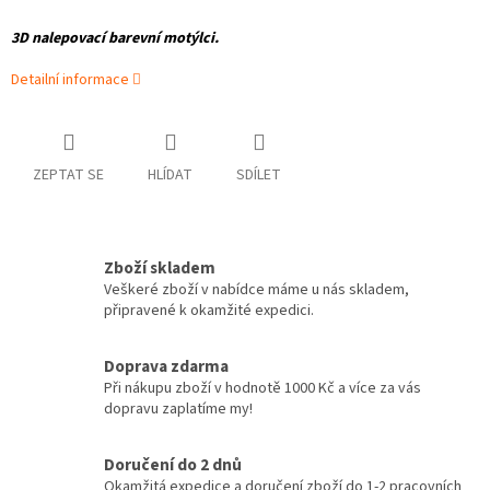
3D nalepovací barevní motýlci.
Detailní informace
ZEPTAT SE
HLÍDAT
SDÍLET
Zboží skladem
Veškeré zboží v nabídce máme u nás skladem,
připravené k okamžité expedici.
Doprava zdarma
Při nákupu zboží v hodnotě 1000 Kč a více za vás
dopravu zaplatíme my!
Doručení do 2 dnů
Okamžitá expedice a doručení zboží do 1-2 pracovních