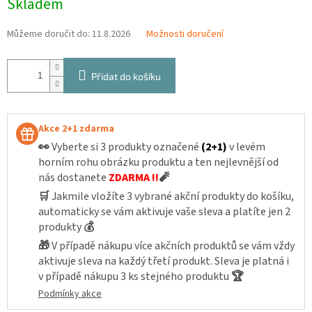
Skladem
cena:
Můžeme doručit do:
11.8.2026
Možnosti doručení
Přidat do košíku
Akce 2+1 zdarma
👀
Vyberte si 3 produkty označené
(2+1)
v levém
horním rohu obrázku produktu a ten nejlevnější od
nás dostanete
ZDARMA !!
🧨
🛒
Jakmile vložíte 3 vybrané akční produkty do košíku,
automaticky se vám aktivuje vaše sleva a platíte jen 2
produkty
💰
🎁
V případě nákupu více akčních produktů se vám vždy
aktivuje sleva na každý třetí produkt. Sleva je platná i
v případě nákupu 3 ks stejného produktu
🏆
Podmínky akce