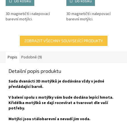
Do košíku
Do košíku
3D magnetičtí i nalepovací
3D magnetičtí i nalepovací
barevní motýlci.
barevní motýlci.
ZOBRAZIT VŠECHNY SOUVISEJÍCÍ PRODUKTY
Popis
Podobné (9)
Detailní popis produktu
Sada dvanácti 3D motýlků je dodávána vždy v jedné
převládající barvě.
V balení spolu s motýlky vám bude dodána lepící hmota.
Křidélka motýlků se dají rozevírat a tvarovat dle vaší
potřeby.
Motýlci jsou stálobarevní a nevadí jim voda.