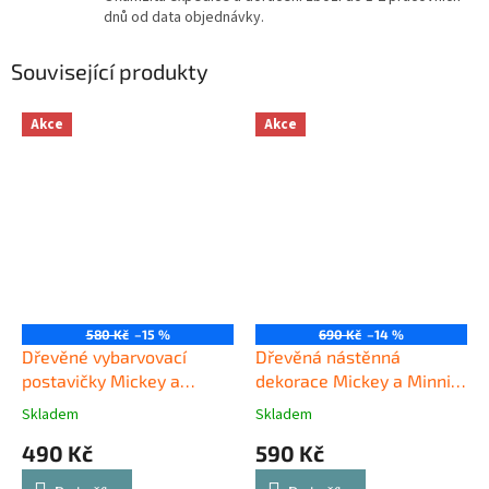
dnů od data objednávky.
Související produkty
Akce
Akce
580 Kč
–15 %
690 Kč
–14 %
Dřevěné vybarvovací
Dřevěná nástěnná
postavičky Mickey a
dekorace Mickey a Minnie
Minnie
černé
Skladem
Skladem
490 Kč
590 Kč