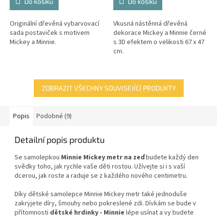
Do košíku
Do košíku
Originální dřevěná vybarvovací
Vkusná nástěnná dřevěná
sada postaviček s motivem
dekorace Mickey a Minnie černé
Mickey a Minnie.
s 3D efektem o velikosti 67 x 47
cm.
ZOBRAZIT VŠECHNY SOUVISEJÍCÍ PRODUKTY
Popis
Podobné (9)
Detailní popis produktu
Se samolepkou
Minnie Mickey metr na zeď
budete každý den
svědky toho, jak rychle vaše děti rostou. Užívejte si i s vaší
dcerou, jak roste a raduje se z každého nového centimetru.
Díky dětské samolepce Minnie Mickey metr také jednoduše
zakryjete díry, šmouhy nebo pokreslené zdi. Dívkám se bude v
přítomnosti
dětské hrdinky - Minnie
lépe usínat a vy budete