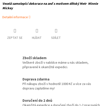
Veselá samolepící dekorace na zeď
s motivem dětský Metr Minnie
Mickey
Detailní informace
ZEPTAT SE
HLÍDAT
SDÍLET
Zboží skladem
Veškeré zboží v nabídce máme u nás skladem,
připravené k okamžité expedici.
Doprava zdarma
Při nákupu zboží v hodnotě 1000 Kč a více za vás
dopravu zaplatíme my!
Doručení do 2 dnů
Okamžitá expedice a doručení zboží do 1-2 pracovních