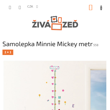
Přejít
NÁKUP
na
CZK
obsah
KOŠÍK
Samolepka Minnie Mickey metr
558
2 + 1