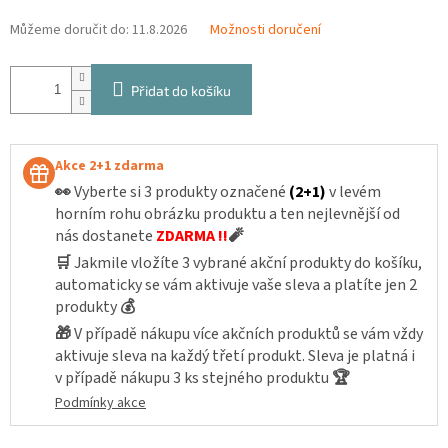
Můžeme doručit do:
11.8.2026
Možnosti doručení
Přidat do košíku
Akce 2+1 zdarma
👀
Vyberte si 3 produkty označené
(2+1)
v levém
horním rohu obrázku produktu a ten nejlevnější od
nás dostanete
ZDARMA !!
🧨
🛒
Jakmile vložíte 3 vybrané akční produkty do košíku,
automaticky se vám aktivuje vaše sleva a platíte jen 2
produkty
💰
🎁
V případě nákupu více akčních produktů se vám vždy
aktivuje sleva na každý třetí produkt. Sleva je platná i
v případě nákupu 3 ks stejného produktu
🏆
Podmínky akce