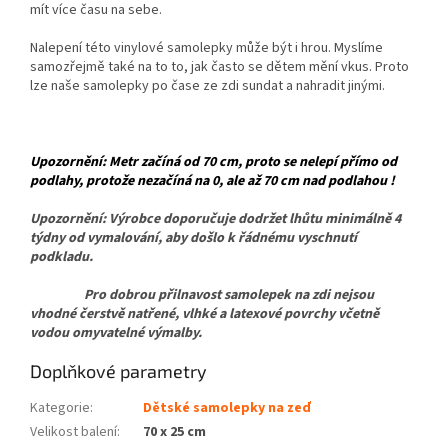
mít více času na sebe.
Nalepení této vinylové samolepky může být i hrou. Myslíme
samozřejmě také na to to, jak často se dětem mění vkus. Proto
lze naše samolepky po čase ze zdi sundat a nahradit jinými.
Upozornění: Metr začíná od 70 cm, proto se nelepí přímo od
podlahy, protože nezačíná na 0, ale až 70 cm nad podlahou !
Upozornění: Výrobce doporučuje dodržet lhůtu minimálně 4
týdny od vymalování, aby došlo k řádnému vyschnutí
podkladu.
Pro dobrou přilnavost samolepek na zdi nejsou
vhodné čerstvě natřené, vlhké a latexové povrchy včetně
vodou omyvatelné výmalby.
Doplňkové parametry
Kategorie
:
Dětské samolepky na zeď
Velikost balení
:
70 x 25 cm